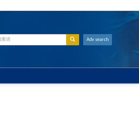
Adv search