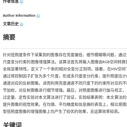
作者信息
+
Author information
+
文章历史
+
摘要
针对低照度条件下采集到的图像存在亮度偏低、细节模糊等问题，通过分析
尺度变分约束的图像增强算法。该算法首先将输入图像由RGB空间转换
全局显著特性，定义了一个新的相对全变分正则项。接着，在HSV空
通过将控制因子扩张为多个尺度，形成多尺度变分约束，提升照度估计的准
通道对应的反射图像。进而利用亮度通道不同尺度下的约束所对应的不
节加权，对反射图像进行细节增强。最后，对照度图像进行伽马校正，
过定量、定性实验对本文算法进行了验证，实验结果表明：本文算法的
提升图像的视觉效果。在均值、平均梯度和信息熵的表现上，相比原图
型低照度图像的增强图像上均产生了较优的效果，且运算效率较高。
关键词