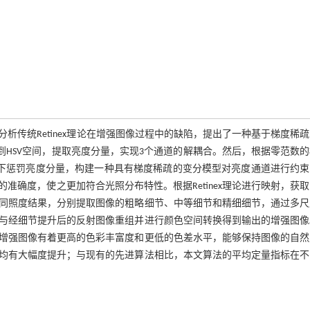
传统Retinex理论在增强图像过程中的缺陷，提出了一种基于梯度稀
到HSV空间，提取亮度分量，实现3个通道的解耦合。然后，根据零范数
间下惩罚亮度分量，构建一种具有梯度稀疏的变分模型对亮度通道进行约束
确度，使之更加符合光照分布特性。根据Retinex理论进行映射，获
同照度结果，分别提取图像的粗略细节、中等细节和精细细节，通过多尺
与经细节提升后的反射图像重组并进行颜色空间转换得到输出的增强图像
增强图像有着更高的色彩丰富度和更低的色差水平，能够保持图像的自然
均有大幅度提升；与现有的先进算法相比，本文算法的平均定量指标在不