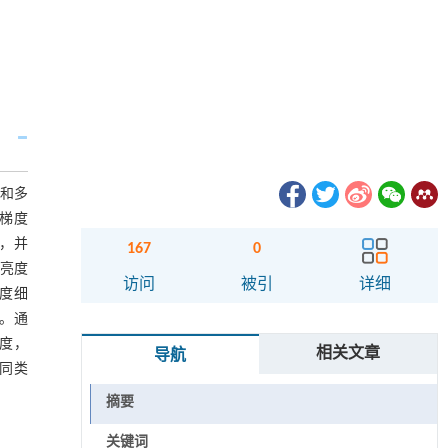
疏和多
的梯度
，并
167
0
取亮度
访问
被引
详细
度细
。通
度，
相关文章
导航
同类
摘要
关键词