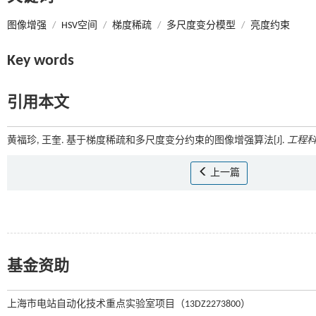
图像增强
/
HSV空间
/
梯度稀疏
/
多尺度变分模型
/
亮度约束
Key words
引用本文
黄福珍, 王奎. 基于梯度稀疏和多尺度变分约束的图像增强算法[J].
工程
上一篇
基金资助
上海市电站自动化技术重点实验室项目（13DZ2273800）