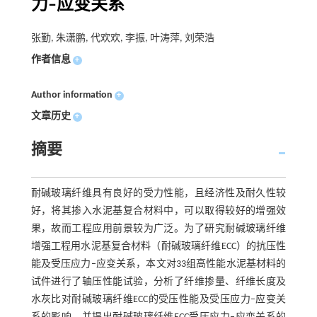
力–应变关系
张勤, 朱潇鹏, 代欢欢, 李振, 叶涛萍, 刘荣浩
作者信息
+
Author information
+
文章历史
+
摘要
耐碱玻璃纤维具有良好的受力性能，且经济性及耐久性较
好，将其掺入水泥基复合材料中，可以取得较好的增强效
果，故而工程应用前景较为广泛。为了研究耐碱玻璃纤维
增强工程用水泥基复合材料（耐碱玻璃纤维ECC）的抗压性
能及受压应力–应变关系，本文对33组高性能水泥基材料的
试件进行了轴压性能试验，分析了纤维掺量、纤维长度及
水灰比对耐碱玻璃纤维ECC的受压性能及受压应力–应变关