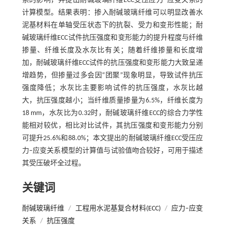
系的影响，并提出耐碱玻璃纤维ECC受压应力–应变关系的
计算模型。结果表明：掺入耐碱玻璃纤维可以明显改善水
泥基材料在单轴受压状态下的抗裂、受力和变形性能；耐
碱玻璃纤维ECC试件抗压强度和变形能力的提升程度与纤维
掺量、纤维长度及水灰比有关；随着纤维掺量和长度增
加，耐碱玻璃纤维ECC试件的抗压强度和变形能力大致呈递
增趋势，但掺量过多会因“团聚”现象明显，导致试件抗压
强度降低；水灰比主要影响试件的抗压强度，水灰比越
大，抗压强度越小；当纤维质量掺量为6.5%，纤维长度为
18 mm，水灰比为0.32时，耐碱玻璃纤维ECC的综合力学性
能相对较优，相比对比试件，其抗压强度和变形能力分别
可提升25.6%和88.0%；本文提出的耐碱玻璃纤维ECC受压应
力–应变关系模型的计算值与试验值吻合较好，可用于描述
其受压破坏全过程。
关键词
耐碱玻璃纤维
/
工程用水泥基复合材料(ECC)
/
应力–应变
关系
/
抗压强度