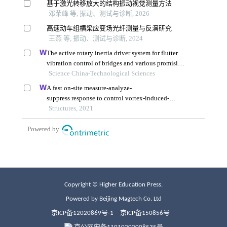
Copyright © Higher Education Press.
Powered by Beijing Magtech Co. Ltd
京ICP备12020869号-1
京ICP备150856号