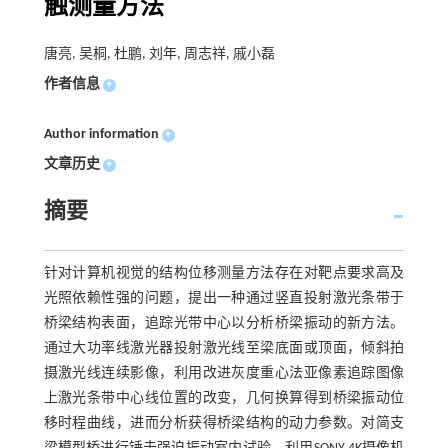
触测量方法
唐亮, 吴桐, 杜鹏, 刘年, 周志祥, 戚小磊
作者信息
+
Author information
+
文章历史
+
摘要
针对计算机视觉的结构位移测量方法存在对靶点要求高及
光照依赖性强的问题，提出一种通过竖直投射激光条带于
桥梁结构表面，追踪光带中心以分析桥梁振动的新方法。
通过大功率线激光器投射激光线至梁底面或顶面，倾斜拍
摄激光线连续影像，利用改进灰度重心法亚像素追踪图像
上激光条带中心线位置的改变，几何换算得到桥梁振动位
移时程曲线，进而分析获得桥梁结构的动力参数。对简支