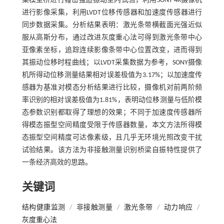
梁模型桥进行锤击强迫振动室内试验，利用SONY 4K摄像机
进行影像采集，利用LVDT位移传感器和加速度传感器进行
同步数据采集。分析结果表明：激光条带横截面光强近似
服从高斯分布，通过改进灰度重心法可得到激光条带中心
亚像素坐标，追踪连续影像条带中心位置改变，进而得到
其振动位移时程曲线；以LVDT采集数据为参考，SONY摄像
机所得动位移测量结果相对误差极值为3.17%；以加速度传
感器为基准对模态分析结果进行比较，摄像机对前两阶频
率识别的相对误差极值为1.81%，表明动位移测量与低阶模
态参数识别都取得了理想的效果；不同于加速度传感器所
得模态振型空间精度受限于传感器数量，本文方法所得模
态振型空间精度可达像素级，且几乎无环境光照改变干扰
试验结果。该方法为非接触测量识别桥梁自振特性提供了
一条经济高效的思路。
关键词
结构健康监测
/
非接触测量
/
激光条带
/
动力响应
/
灰度重心法