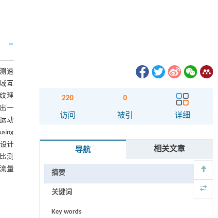
测速
用空域互
的纹理
220
0
提出一
访问
被引
详细
计算运动
ing
，设计
相关文章
导航
比测
流量
摘要
关键词
Key words