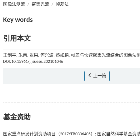
图像法测流
/
密集光流
/
帧差法
Key words
引用本文
王剑平, 朱芮, 张果, 何兴波, 蔡如鹏. 帧差与快速密集光流结合的图像法测流
DOI:10.15961/j.jsuese.202101046
上一篇
基金资助
国家重点研发计划资助项目（2017YFB0306405）; 国家自然科学基金资助项