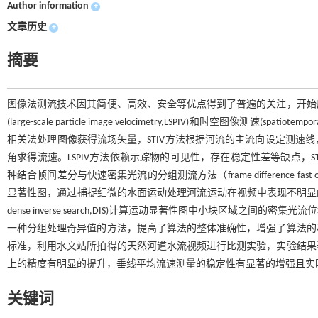
Author information
+
文章历史
+
摘要
图像法测流技术因其简便、高效、安全等优点得到了普遍的关注，开始
(large-scale particle image velocimetry,LSPIV)和时空图像测速(sp
相关法处理图像获得流场矢量，STIV方法根据河流的主流向设定测速
角求得流速。LSPIV方法依赖示踪物的可见性，存在稳定性差等缺点，
种结合帧间差分与快速密集光流的分组测流方法（frame difference-fast optical f
显著性图，通过捕捉细微的水面运动处理河流运动在视频中表现不明显的问题，减少对
dense inverse search,DIS)计算运动显著性图中小块区域
一种分组处理奇异值的方法，提高了算法的整体准确性，增强了算法的
标准，利用水文站所拍得的天然河道水流视频进行比测实验，实验结果
上的精度有明显的提升，垂线平均流速测量的稳定性有显著的增强且实
关键词