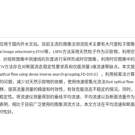
应用于国内外水文站。目前主流的图像法测流技术主要有大尺度粒子图像
atiotemporal image velocimetry,STIV)等，LSPIV方法采用天然粒子作为示踪物，利
线，对视频图像中测速线的灰度进行采样形成时空图像，利用时空图像中
STIV方法存在对断面流态稳定性要求高和仅能测量1维流速等缺点。本文
low using dense inverse search-grouping,FD-DIS-G），利用帧差法
天然示踪物的依赖，使用快速密集光流法(fast optical flow us
之间的密集光流位移，提高流量测量的精度和时效性，有效克服流态不稳定的情况。同时
稳定性。将流速仪测量得到的垂线平均流速、平均流速以及断面流量作为
表明，相比于目前广泛使用的图像测流方法，本文方法在平均流速和断面
时性好。