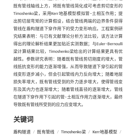
既有管线轴线上方，将既有管线简化成可考虑剪切变形的
Timoshenko梁，采用Kerr地基模型模拟管–土相互作用；提
出剪切层弯矩的计算假设，结合管线两端的边界条件获得
管线在盾构隧道下穿作用下的受力变形响应。工程案例研
究结果表明：与已有文献理论分析方法比较，该方法计算
得出的理论解析结果更加贴近实测数据；与Euler–Bernoulli
梁计算结果比较，Timoshenko梁给出的计算结果更具有优
越性。参数研究表明：随着既有管线剪切刚度的增大，管
线抵抗变形的能力逐渐增强，从而导致隧道下穿引起的管
线变形逐步减小，但会引起管线内力反向增大；随着地层
损失率增大，既有管线受到的外力逐步增大，使得管线变
形及其内力也逐渐增大；随着管线直径的逐渐增大，管线
在隧道下穿作用下引起的管–土相互作用力逐渐增大，最终
导致既有管线所受到的应力应变增大。
关键词
盾构隧道
/
既有管线
/
Timoshenko梁
/
Kerr地基模型
/