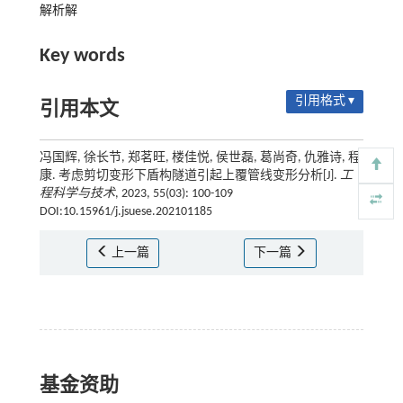
解析解
Key words
引用格式 ▾
引用本文
冯国辉, 徐长节, 郑茗旺, 楼佳悦, 侯世磊, 葛尚奇, 仇雅诗, 程
康. 考虑剪切变形下盾构隧道引起上覆管线变形分析[J].
工
程科学与技术
, 2023, 55(03): 100-109
DOI:10.15961/j.jsuese.202101185
上一篇
下一篇
基金资助