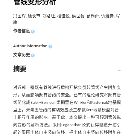
管线变形分析
冯国辉, 徐长节, 郑茗旺, 楼佳悦, 侯世磊, 葛尚奇, 仇雅诗, 程
康
作者信息
+
Author information
+
文章历史
+
摘要
对近邻上覆既有管线进行盾构开挖会引起管线产生附加变
形，从而影响既有管线的安全。已有的理论研究将既有管
线简化成Euler–Bernoulli梁搁置在Winkler和Pasternak地基模
型上，未考虑管线的剪切效应及三参数Kerr地基模型对管–
土相互作用的影响。基于此，本文提出一种可预测管线纵
向变形的解析方法。采用Loganathan公式获得隧道开挖引
起的周围土体自由竖向位移，把土体自由竖向位移附加在