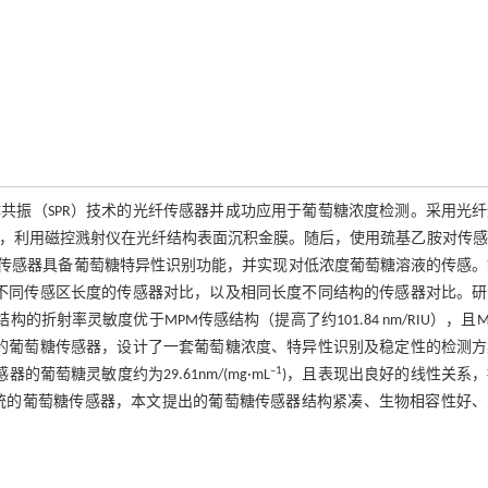
共振（SPR）技术的光纤传感器并成功应用于葡萄糖浓度检测。采用光纤
M），利用磁控溅射仪在光纤结构表面沉积金膜。随后，使用巯基乙胺对传
使传感器具备葡萄糖特异性识别功能，并实现对低浓度葡萄糖溶液的传感。
构不同传感区长度的传感器对比，以及相同长度不同结构的传感器对比。研
折射率灵敏度优于MPM传感结构（提高了约101.84 nm/RIU），且M
备的葡萄糖传感器，设计了一套葡萄糖浓度、特异性识别及稳定性的检测方
–1
的葡萄糖灵敏度约为29.61nm/(mg·mL
)，且表现出良好的线性关系
传统的葡萄糖传感器，本文提出的葡萄糖传感器结构紧凑、生物相容性好