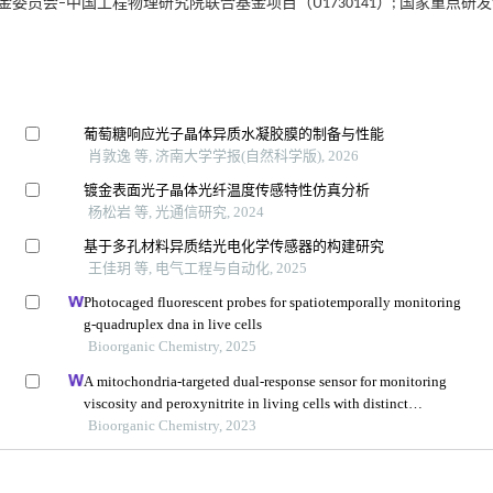
学基金委员会–中国工程物理研究院联合基金项目（U1730141）; 国家重点研