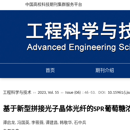
中国高校科技期刊集群服务平台
首页
期刊介绍
工程科学与技术
››
2023, Vol. 55
››
Issue (06)
: 46 -53.
DOI:
10.15961/j.j
基于新型拼接光子晶体光纤的SPR葡萄糖
谭启龙, 冯国英, 李筱薇, 谭建昌, 韩敬华, 石中兵