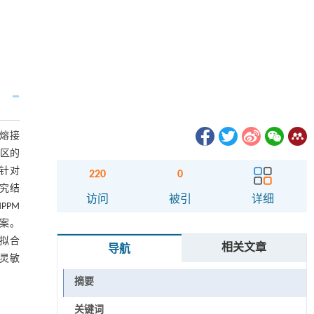
熔接
感区的
针对
220
0
究结
访问
被引
详细
PPM
案。
，拟合
相关文章
导航
、灵敏
摘要
关键词