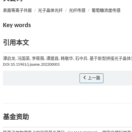
表面等离子共振
/
光子晶体光纤
/
光纤传感
/
葡萄糖浓度传感
Key words
引用本文
谭启龙, 冯国英, 李筱薇, 谭建昌, 韩敬华, 石中兵. 基于新型拼接光子晶体
DOI:10.15961/j.jsuese.202200003
上一篇
基金资助