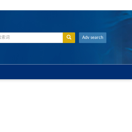
Adv search