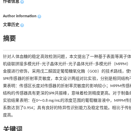
作者信息
+
Author information
+
文章历史
+
摘要
针对人体血糖的稳定高效检测问题，本文提出了一种基于表面等离子体
机级联拼接多模光纤–光子晶体光纤–光子晶体光纤–多模光纤（MPP
金膜进行修饰，采用戊二醛固定葡萄糖氧化酶（GOD）的技术路线，
SPR传感器的折射率灵敏度，本文设计两组对比实验，分别是相同结
果表明：传感区长度对传感器的折射率灵敏度的影响较小；MPPM传感结构的
结构的传感器具有更深的SPR共振峰，意味着检测精度更高。对于制
实验结果表明：在0～0.8 mg/mL的浓度范围的葡萄糖溶液中，MPPM传感器
系数达到了0.954；具有良好的特异性识别能力及稳定性能。相比于
度高。
关键词