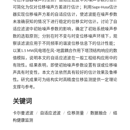
考虑传感器噪声的性质，自适应滤波中对噪声参数的估计
可简化为仅对位移噪声方差进行估计；利用Sage-Husa估计
器实现位移噪声方差的自适应估计，使滤波能在噪声参数
未准确获知的情况下进行稳定的位移实时估计。讨论了自
适应滤波中初始噪声参数的影响，确定了初始系统噪声参
数的选取原则；分别在时不变与时变位移噪声环境下，观
察该滤波应用于不同频率的谐波位移信息下的估计性能；
以某1.5 MW风电塔在风–地震耦合作用下塔顶结构响应的数
值模拟，说明本文的自适应滤波在一般工程结构应用中的
有效性。结果表明，即使初始噪声参数设置有误或位移噪
声具有时变性，本文方法依然具有较好的估计效果及鲁棒
性。研究成果可为结构实时高精度位移监测提供一定理论
支撑与参考。
关键词
卡尔曼滤波
/
自适应滤波
/
位移测量
/
数据融合
/
结
构健康监测