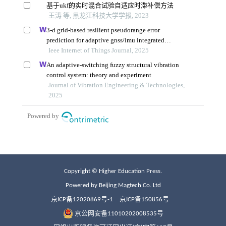
Copyright © Higher Education Press.
Powered by Beijing Magtech Co. Ltd
京ICP备12020869号-1
京ICP备150856号
京公网安备11010202008535号