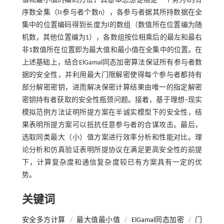
值和最小值的编码方法，其基本思想是给定一个势为l的有
序数全集（l≥参与者个数n），各参与者据其所持数据在全
集中的位置编码得到长度为l的数组（数值所在位置编为随
机数，其他位置编为1），各数组按位相乘后的最左和最右
非1数值所在位置即为最大值和最小值在全集中的位置。在
上述基础上，结合ElGamal同态加密算法保证所有参与者数
据的安全性，并利用最大门限解密使得每个参与者都持有
部分解密密钥，进而解决保密计算结果由唯一的指定解密
密钥持有者获取的安全性瓶颈问题。接着，基于理想–现实
模拟范例方法证明所提方案在半诚实模型下的安全性，结
果表明所提方案可以抵抗任意参与者的合谋攻击。最后，
选取同类最大（小）值方案进行效率分析和性能对比。理
论分析和仿真验证表明所提协议在满足更高安全性的前提
下，计算复杂度和通信复杂度较已有方案具有一定的优
势。
关键词
安全多方计算
/
最大值最小值
/
ElGamal同态加密
/
门