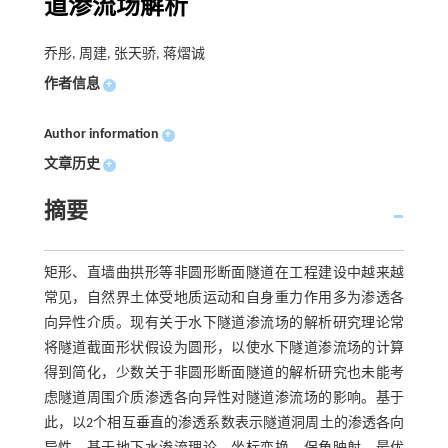
道渗流场解析
乔彤, 周建, 张天骄, 蒋熠诚
作者信息
+
Author information
+
文章历史
+
摘要
矩形、直墙曲拱形等非圆形断面隧道在工程建设中越来越
常见，自然界土体受地质运动和自身重力作用多为渗透各
向异性介质。现有关于水下隧道渗流场的解析研究理论常
将隧道截面形状假设为圆形，以使水下隧道渗流场的计算
得到简化，少数关于非圆形断面隧道的解析研究也未能考
虑隧道周围介质渗透各向异性对隧道渗流场的影响。基于
此，以2个相互垂直的渗透系数表示隧道洞周土的渗透各向