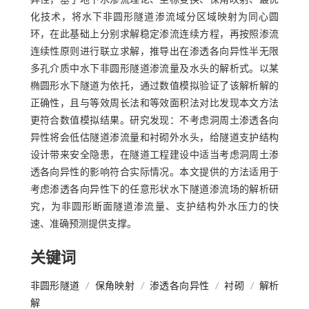
异性，基于地下水渗流理论、坐标变换、保角映射、最优
化技术，将水下非圆形隧道渗流域分区域映射为同心圆
环，在此基础上分别求解稳定渗流连续方程，再按照渗流
连续性原则进行联立求解，推导出在渗透各向异性半无限
多孔介质中水下非圆形隧道渗流量及水头的解析式。以某
椭圆形水下隧道为依托，通过数值模拟验证了该解析解的
正确性，且与等效周长法和等效面积法对比发现本文方法
更符合数值模拟结果。研究发现：不考虑洞周土渗透各向
异性将会低估隧道渗流量和衬砌外水头，给隧道支护结构
设计带来安全隐患，在隧道工程建设中适当考虑洞周土渗
透各向异性的影响符合实际情况。本文提供的方法适用于
考虑渗透各向异性下的任意形状水下隧道渗流场的解析研
究，为非圆形断面隧道渗流量、支护结构外水压力的快
速、准确预测提供支撑。
关键词
非圆形隧道
/
保角映射
/
渗透各向异性
/
衬砌
/
解析
解