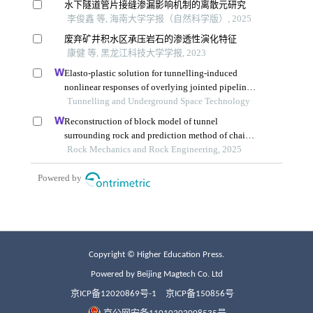
Copyright © Higher Education Press.
Powered by Beijing Magtech Co. Ltd
京ICP备12020869号-1
京ICP备150856号