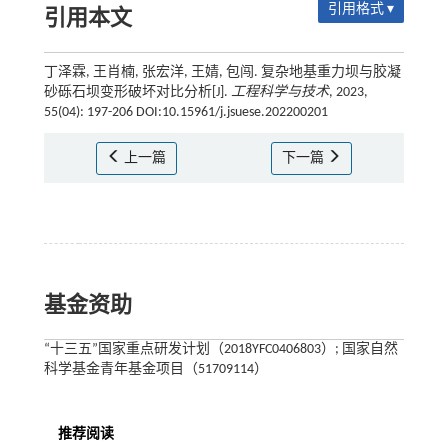
引用格式 ▾
引用本文
丁泽霖, 王肖楠, 张宏洋, 王婧, 包闯. 复杂地基重力坝与胶凝
砂砾石坝变形破坏对比分析[J].
工程科学与技术
, 2023,
55(04): 197-206 DOI:10.15961/j.jsuese.202200201
上一篇
下一篇
基金资助
“十三五”国家重点研发计划（2018YFC0406803）; 国家自然
科学基金青年基金项目（51709114）