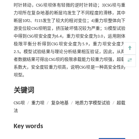
时针转动，CSG坝坝体有轻微的逆时针转动；3)CSG坝与重
力坝所在复杂地基的断层均发生了不同程度的滑移，其中
断层10f2、f115发生了较大的相对变位；4)重力坝整体向下
游变位较CSG坝明显，挤压破坏情况较为严重；5)模型试验
中得到CSG坝安全度为6.4，重力坝安全度为3.0，运用刚体
极限平衡分析得到CSG坝安全度为5.9，重力坝安全度为
2.5。模型试验结果与理论分析结果相互验证，因此，从两
者数据结果可得出CSG坝的极限承载能力较重力坝强，超载
系数大，安全度较重力坝高，说明CSG坝是一种高安全性的
坝型。
关键词
CSG坝
/
重力坝
/
复杂地基
/
地质力学模型试验
/
超载
法
Key words