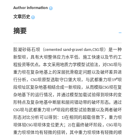
Author information
+
文章历史
+
摘要
胶凝砂砾石坝（cemented sand-gravel dam,CSG坝）是一种
新型坝，具有大坝整体应力水平低、施工快速以及节约工
程投资等优点。本文采用地质力学模型试验法，对CSG坝与
重力坝在复杂地基上的深层抗滑稳定问题以及破坏差异进
#
行分析，CSG坝原型选取守口堡大坝，与武都重力坝19
坝
段坝址区复杂地基相结合成一新坝段，从而模拟CSG坝在复
杂地基下的运行情况，并通过模型加载试验得到坝体的变
形特点及复杂地基中断层和层间错动带的破坏形态。通过
#
CSG坝与武都重力坝19
坝段的模型试验数据以及两者破坏
形态对比分析可以得到：1)在相同的超载倍数下，重力坝
坝体较CSG坝坝体变位更大；2)在最终破坏阶段，CSG坝与
重力坝坝体均有轻微的扭转，其中重力坝坝体有轻微的顺