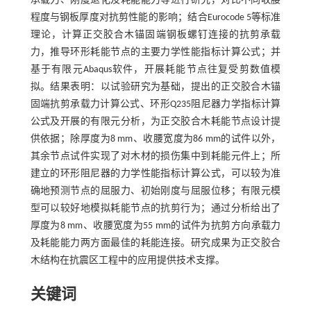
承载力、刚度退化及耗能能力等进行研究，对比不同收腰
程度与钢板厚度对抗剪性能的影响；结合Eurocode 5等标准
理论，计算正交胶合木锚固端钢板螺钉连接的抗剪承载
力，推导环形耗能节点的主要力学性能指标计算公式；并
基于有限元Abaqus软件，开展耗能节点往复受剪数值模
拟。结果表明：以试验研究为基础，提出的正交胶合木锚
固端抗剪承载力计算公式、环形Q235阻尼器力学指标计算
公式及开展的有限元分析，为正交胶合木耗能节点设计提
供依据；除厚度为8 mm、收腰宽度为86 mm的试件以外，
其余节点试件实现了对木材的损伤集中到耗能元件上；所
建立的环形阻尼器的力学性能指标计算公式，可以较为准
确地预测节点的屈服力、初始刚度与屈服位移；有限元模
型可以较好地模拟耗能节点的抗剪行为；通过分析给出了
厚度为8 mm、收腰宽度为55 mm的试件为抗剪方向承载力
及耗能能力两方面最佳的耗能连接。研究成果为正交胶合
木结构在抗震区工程中的应用提供技术支撑。
关键词