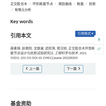
正交胶合木
/
环形耗能节点
/
滞回曲线
/
耗能
/
抗剪
/
有限元分析
Key words
引用格式 ▾
引用本文
薛素铎, 赵艳阳, 沈银澜, 武旺琪, 郭汉桢. 正交胶合木环型耗
能节点设计与抗剪试验研究[J].
工程科学与技术
, 2023,
55(01): 222-231 DOI:10.15961/j.jsuese.202200203
上一篇
下一篇
基金资助