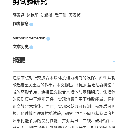
剪试验研究
薛素铎, 赵艳阳, 沈银澜, 武旺琪, 郭汉桢
作者信息
+
Author information
+
文章历史
+
摘要
连接节点对正交胶合木墙体抗侧力机制的发挥、延性及耗
能起着至关重要的作用。本文提出一种由U型阻尼器拼装而
成的环形节点，连接正交胶合木墙体与基础钢梁，使墙体
的损伤集中于耗能元件，实现地震作用下耗散能量，保护
正交胶合木墙体，同时，实现承载力可预测且损坏后可更
换。通过低周往复抗剪试验，研究了7个不同形状及厚度的
环形耗能节点的受剪性能，并对其滞回曲线、破坏特征、