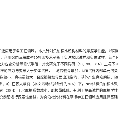
因其优异的性能而被广泛应用于各工程领域。本文针对负泊松比超构材料的摩擦学性能，以丙
构，利用熔融沉积成型3D打印技术制备了负泊松比试样和实体试样，结合
变分析等测试手段，对比研究了不同载荷（10、30、50 N）工况下N
试样的应力与变形大于实体试样，且随着载荷增加，NPR试样内部单元的
系数较小，磨损量较大，且摩擦接触界面出现犁沟，基体产生磨粒磨损，
；3）在较大载荷（本文滚动试验条件为50 N）下，NPR试样负泊松比
（30 N）工况摩擦系数减小，磨损量降低，有利于提高试样的摩擦学
究前沿进行探索性尝试，为负泊松比材料在摩擦学工程领域应用提供基础