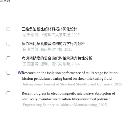
A089）