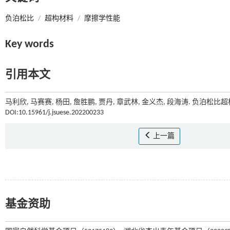
负泊松比
/
超构材料
/
摩擦学性能
Key words
引用本文
马利欣, 马赛赛, 杨田, 詹胜鹏, 贾丹, 章武林, 金义杰, 段海涛. 负泊松比
DOI:10.15961/j.jsuese.202200233
上一篇
基金资助