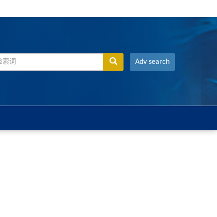
Adv search