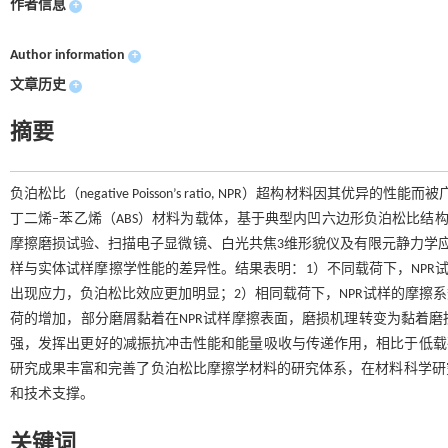
作者信息
+
Author information
+
文章历史
+
摘要
负泊松比（negative Poisson’s ratio, NPR）超构材料
丁二烯–苯乙烯（ABS）材料为载体，基于典型内凹六边形负泊松比结
摩擦磨损试验、扫描电子显微镜、白光共焦3维形貌仪及有限元静力学应力应
样与实体试样摩擦学性能的差异性。结果表明：1）不同载荷下，NPR
出现应力，负泊松比效应更加明显；2）相同载荷下，NPR试样的摩擦
荷的增加，部分磨屑黏着在NPR试样摩擦表面，磨损机理转变为黏着磨损
强，发挥出更好的减振抗冲击性能和能量吸收与传递作用，相比于低载荷
研究成果丰富和完善了负泊松比摩擦学材料的研究体系，在材料科学研
和技术支撑。
关键词