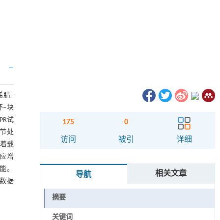
烯腈–
环–块
PR试
175
0
关节处
访问
被引
详细
随着载
效应增
性能。
相关文章
导航
数据
摘要
关键词