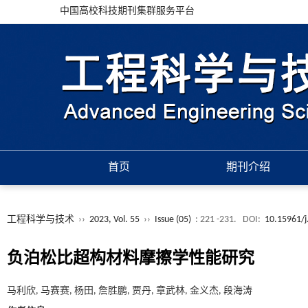
中国高校科技期刊集群服务平台
首页
期刊介绍
工程科学与技术
››
2023, Vol. 55
››
Issue (05)
: 221 -231.
DOI:
10.15961/j
负泊松比超构材料摩擦学性能研究
马利欣, 马赛赛, 杨田, 詹胜鹏, 贾丹, 章武林, 金义杰, 段海涛