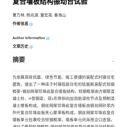
复合墙板结构振动台试验
曹万林, 杨兆源, 董宏英, 秦海山
作者信息
+
Author information
+
文章历史
+
摘要
为发展高效抗震、绿色节能、施工便捷的装配式村镇住宅
建筑，提出了一种适于村镇低层住宅的低能耗装配式轻钢
框架–钢丝网架珍珠岩复合墙板结构，轻钢框架由方钢管混
凝土柱、H型钢梁、双L形带斜向加劲肋梁柱节点及预制混
凝土楼板构成，钢丝网架珍珠岩复合墙板由钢丝网砂浆内
外叶复合珍珠岩板夹心聚苯板构成，钢丝网架珍珠岩复合
墙板单元包裹咬合轻钢框架，墙板单元间采用企口连接。