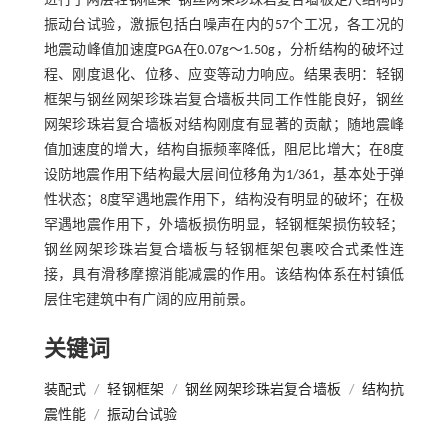
进行了两层轻钢框架–钢丝网架珍珠岩复合墙板足尺结构的
振动台试验，激振包括白噪声在内的57个工况，各工况的
地震动峰值加速度PGA在0.07g～1.50g，分析结构的破坏过
程、刚度退化、位移、应变等动力响应。结果表明：轻钢
框架与钢丝网架珍珠岩复合墙板共同工作性能良好，钢丝
网架珍珠岩复合墙板对结构刚度有显著的贡献；随地震峰
值加速度的增大，结构自振频率降低，阻尼比增大；在8度
设防地震作用下结构最大层间位移角为1/361，基本处于弹
性状态；8度罕遇地震作用下，结构没有明显的破坏；在极
罕遇地震作用下，外墙板损伤明显，轻钢框架损伤较轻；
钢丝网架珍珠岩复合墙板与轻钢框架包裹咬合式柔性连
接，具有滑移摩擦消能减震的作用。该结构体系在村镇低
层住宅建筑中有广阔的应用前景。
关键词
装配式
/
轻钢框架
/
钢丝网架珍珠岩复合墙板
/
结构抗
震性能
/
振动台试验