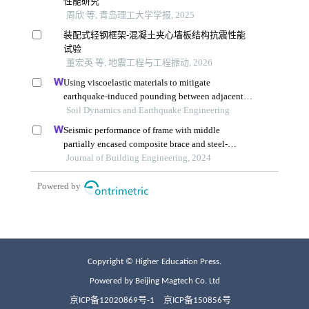
Copyright © Higher Education Press.
Powered by Beijing Magtech Co. Ltd
京ICP备12020869号-1
京ICP备150856号