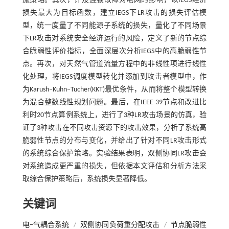
施策略。其次，计及连锁故障对电网的影响，以IEGS经济
损失最大为目标函数，建立IEGS下LR攻击的损失评估模
型，统一度量了不同能源子系统的损失，量化了不同场景
下LR攻击对系统安全经济运行的风险，定义了新的节点综
合脆弱性评价指标，全面深层次分析IEGS中的高脆弱性节
点。再次，对天然气管道流量方程中的非线性项进行线性
化处理，将IEGS调度模型转化并添加到攻击者模型中，作
为Karush–Kuhn–Tucher(KKT)最优条件，从而将整个模型转换
为混合整数线性规划问题。最后，在IEEE 39节点和改进比
利时20节点算例系统上，进行了3种LR攻击场景的仿真，验
证了3种攻击在不同攻击资源下的攻击效果，分析了系统高
脆弱性节点的分布与变化，并给出了针对不同LR攻击形式
的系统综合保护策略。实验结果表明，双侧协同LR攻击会
对系统造成更严重的损失，但依据本文评估和分析方法采
取综合保护策略后，系统损失显著降低。
关键词
电–气耦合系统
/
双侧协同负荷重分配攻击
/
节点脆弱性