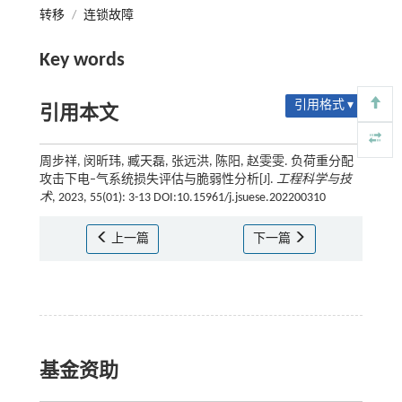
转移
/
连锁故障
Key words
引用格式 ▾
引用本文
周步祥, 闵昕玮, 臧天磊, 张远洪, 陈阳, 赵雯雯. 负荷重分配
攻击下电–气系统损失评估与脆弱性分析[J].
工程科学与技
术
, 2023, 55(01): 3-13 DOI:10.15961/j.jsuese.202200310
上一篇
下一篇
基金资助