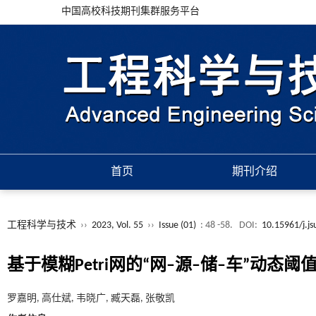
中国高校科技期刊集群服务平台
首页
期刊介绍
工程科学与技术
››
2023, Vol. 55
››
Issue (01)
: 48 -58.
DOI:
10.15961/j.j
基于模糊Petri网的“网–源–储–车”动态
罗嘉明, 高仕斌, 韦晓广, 臧天磊, 张敬凯