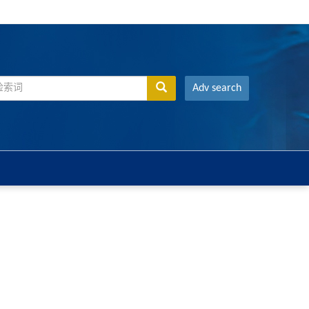
Adv search