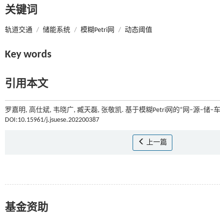
关键词
轨道交通
/
储能系统
/
模糊Petri网
/
动态阈值
Key words
引用本文
罗嘉明, 高仕斌, 韦晓广, 臧天磊, 张敬凯. 基于模糊Petri网的“网–源–储
DOI:10.15961/j.jsuese.202200387
上一篇
基金资助