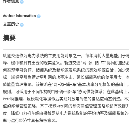
作者信息
+
Author information
+
文章历史
+
摘要
轨道交通作为电力系统的主要用能对象之一，每年消耗大量电能用于
峰、碳中和具有重要的现实意义。轨道交通“网–源–储–车”协同供能
何实现牵引负荷、储能系统及新能源发电系统的高效能源自洽，减少
标，减轻牵引负荷对牵引网的功率冲击，延长储能系统的使用寿命，本文提出了一种基于
值能量管理策略。该策略在“网–源–储–车”基本功率分配框架的基础
规则，可适用于不同架构的“网–源–储–车”协同供能体系；在此基础上
Petri网推理、反模糊化等操作后实现对放电阈值的自适应动态调整
值的能量管理策略，基于模糊Petri网的动态阈值管理策略能够有效
度，降低电力机车经由接触网从电力系统取能的平均功率及储能系统的
率与运行经济性具有积极意义。