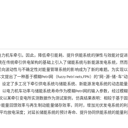
电力机车牵引。因此，降低牵引能耗、提升供能系统的弹性与效能对促进
系统在传统牵引供电架构的基础上引入了储能系统与新能源发电系统，然
双向波动性与不确定性对能量管理系统的影响成为了新的难题。为实现以
模糊Petri网（fuzzy Petri nets,FPN）的“网–源–储–车”
上，设定了多工况下牵引供电系统与储能系统、新能源发电系统的动态能
，以电力机车功率与储能系统寿命作为模糊Petri网的输入参数，经过模
。本文以某牵引变电所实测数据作为测试案例，仿真结果表明：相较于基于
提升能量回馈效率与再生制动能量储存效率，同时，增加光伏发电系统的
平均放电深度；对延长储能系统的预计寿命、提升协同供能系统的能量利