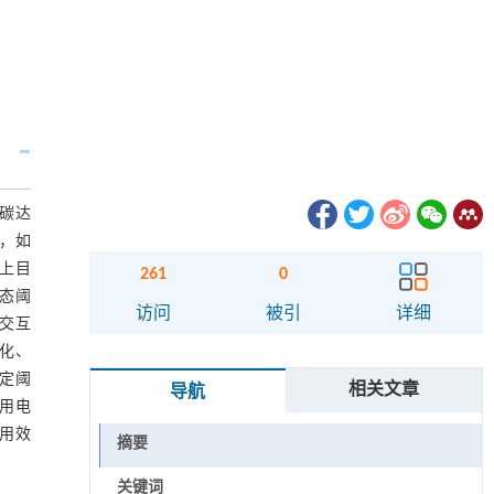
碳达
而，如
上目
261
0
动态阈
访问
被引
详细
量交互
糊化、
固定阈
相关文章
导航
利用电
用效
摘要
关键词