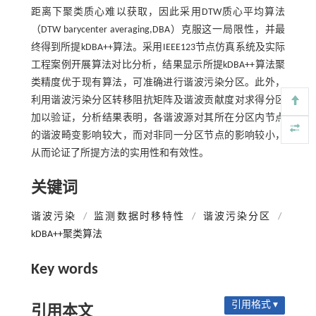
距离下聚类质心难以获取，因此采用DTW质心平均算法
（DTW barycenter averaging,DBA）克服这一局限性，并最
终得到所提kDBA++算法。采用IEEE123节点仿真系统及实际
工程案例开展算法对比分析，结果显示所提kDBA++算法聚
类精度优于现有算法，可准确进行谐波污染分区。此外，
利用谐波污染分区转移阻抗矩阵及谐波贡献度对求得分区
加以验证，分析结果表明，各谐波源对其所在分区内节点
的谐波畸变影响较大，而对非同一分区节点的影响较小，
从而论证了所提方法的实用性和有效性。
关键词
谐波污染
/
监测数据时移特性
/
谐波污染分区
/
kDBA++聚类算法
Key words
引用格式 ▾
引用本文