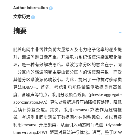
Author information
+
文章历史
+
摘要
随着电网中非线性负荷大量接入及电力电子化率的逐步提
升，谐波问题日渐严重，开展电力系统谐波污染区域化治
理，是一种有效解决思路。谐波污染分区的意义在于，同
一分区内的谐波畸变主要由该分区内的谐波源导致，而受
其他分区谐波源影响较小。为此，提出了一种抗时移聚类
算法kDBA++。首先，考虑到电能质量监测数据具有高维
度、含噪声等特点，采用分段聚合近似（picesise aggregate
approximation,PAA）算法对数据进行压缩降噪预处理，降低
后续计算复杂度。其次，采用kmeans++算法作为逻辑框
架。考虑到非同步测量下数据间存在时移现象，难以直接
利用kmeans++开展聚类，从而引入动态时间弯曲（dynamic
time wraping,DTW）距离对算法进行优化。进而，鉴于DTW