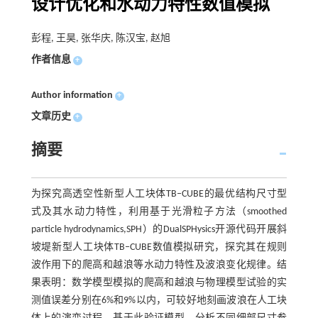
设计优化和水动力特性数值模拟
彭程, 王昊, 张华庆, 陈汉宝, 赵旭
作者信息
+
Author information
+
文章历史
+
摘要
为探究高透空性新型人工块体TB–CUBE的最优结构尺寸型
式及其水动力特性，利用基于光滑粒子方法（smoothed
particle hydrodynamics,SPH）的DualSPHysics开源代码开展斜
坡堤新型人工块体TB–CUBE数值模拟研究，探究其在规则
波作用下的爬高和越浪等水动力特性及波浪变化规律。结
果表明：数学模型模拟的爬高和越浪与物理模型试验的实
测值误差分别在6%和9%以内，可较好地刻画波浪在人工块