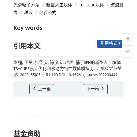
光滑粒子方法
/
新型人工块体
/
TB–CUBE块体
/
波浪爬
高
/
越浪
/
经验公式
Key words
引用格式 ▾
引用本文
彭程, 王昊, 张华庆, 陈汉宝, 赵旭. 基于SPH的新型人工块体
TB–CUBE设计优化和水动力特性数值模拟[J].
工程科学与技
术
, 2023, 55(05): 181-190 DOI:10.15961/j.jsuese.202200449
上一篇
下一篇
基金资助