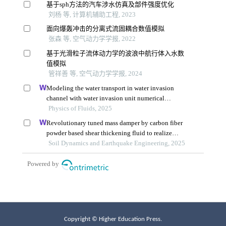
Copyright © Higher Education Press.