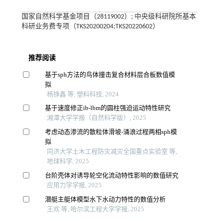
国家自然科学基金项目（28119002）; 中央级科研院所基本
科研业务费专项（TKS20200204;TKS20220602）