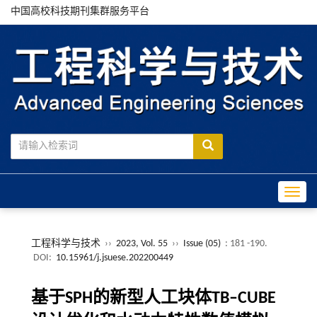
中国高校科技期刊集群服务平台
Toggle
工程科学与技术
››
2023, Vol. 55
››
Issue (05)
: 181 -190.
DOI:
10.15961/j.jsuese.202200449
基于SPH的新型人工块体TB–CUBE