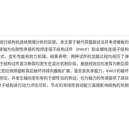
进行结构抗连续倒塌分析的前提。本文基于替代荷载路径法并考虑楼板的
弱轴方向刚性拼接的栓焊连接子结构试件（RWUF）和全螺栓连接子结构
模式、变形性能和抗力机理。结果表明：两种试件的加载过程均经历了弹
子结构试件首次断裂均发生在混合机制阶段，悬链线效应的发挥为断后荷
区受拉侧焊缝断裂后破坏持续向腹板扩展，直至丧失承载力，RWUT的破
挤压，并发生轴向变形有利于塑性铰的转动，也为轴力的传递提供了路径
对子结构进行动力评估可知，节点的非线性转动能力直接影响结构的抗倒