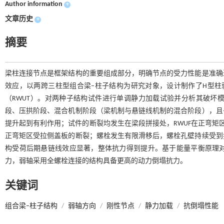
Author information
+
文章历史
+
摘要
梁柱连接节点是框架结构的重要组成部分，明确节点的受力性能是准确
效应，以两跨三柱型组合梁–柱子结构为研究对象，设计制作了H型柱
（RWUT）。对两种子结构试件进行单调静力加载试验并分析其破坏
段、压拱阶段、混合机制阶段（梁机制与悬链线机制的混合阶段），且
提升起到有利作用；试件的断裂均发生在梁段拼接处，RWUF在正弯矩
正弯矩区受拉侧盖板的断裂；螺栓发生有限滑移后，螺栓孔壁持续受到
构受荷后期悬链线效应显著，整体抗力得到提升。基于能量平衡原理
力，弱轴采用全螺栓连接的结构具备更高的动力倒塌抗力。
关键词
组合梁–柱子结构
/
弱轴方向
/
刚性节点
/
静力加载
/
抗倒塌性能