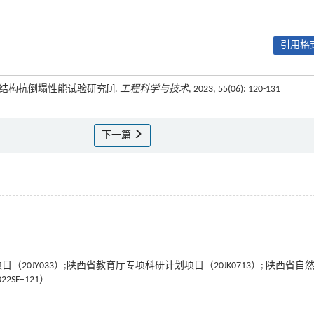
引用格式
子结构抗倒塌性能试验研究[J].
工程科学与技术
, 2023, 55(06): 120-131
下一篇
（20JY033）;陕西省教育厅专项科研计划项目（20JK0713）; 陕西省自
SF–121）