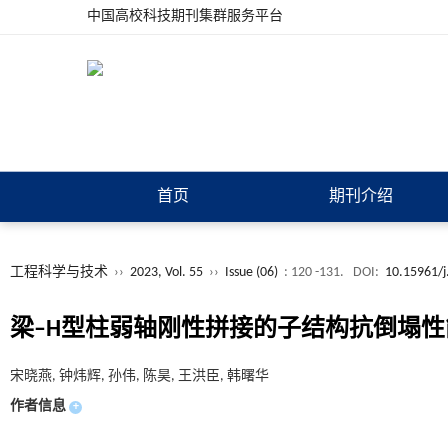
中国高校科技期刊集群服务平台
首页
期刊介绍
工程科学与技术
››
2023, Vol. 55
››
Issue (06)
: 120 -131.
DOI:
10.15961/j
梁–H型柱弱轴刚性拼接的子结构抗倒塌
宋晓燕, 钟炜辉, 孙伟, 陈昊, 王洪臣, 韩曙华
作者信息
+