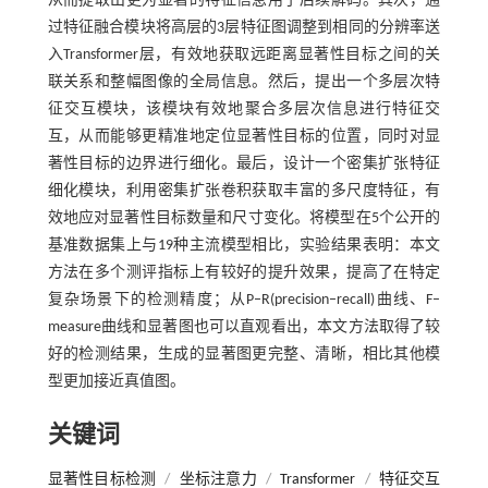
从而提取出更为显著的特征信息用于后续解码。其次，通
过特征融合模块将高层的3层特征图调整到相同的分辨率送
入Transformer层，有效地获取远距离显著性目标之间的关
联关系和整幅图像的全局信息。然后，提出一个多层次特
征交互模块，该模块有效地聚合多层次信息进行特征交
互，从而能够更精准地定位显著性目标的位置，同时对显
著性目标的边界进行细化。最后，设计一个密集扩张特征
细化模块，利用密集扩张卷积获取丰富的多尺度特征，有
效地应对显著性目标数量和尺寸变化。将模型在5个公开的
基准数据集上与19种主流模型相比，实验结果表明：本文
方法在多个测评指标上有较好的提升效果，提高了在特定
复杂场景下的检测精度；从P–R(precision–recall)曲线、F–
measure曲线和显著图也可以直观看出，本文方法取得了较
好的检测结果，生成的显著图更完整、清晰，相比其他模
型更加接近真值图。
关键词
显著性目标检测
/
坐标注意力
/
Transformer
/
特征交互