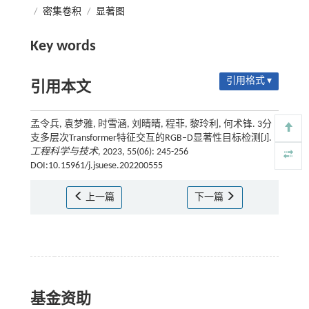
/
密集卷积
/
显著图
Key words
引用格式 ▾
引用本文
孟令兵, 袁梦雅, 时雪涵, 刘晴晴, 程菲, 黎玲利, 何术锋. 3分
支多层次Transformer特征交互的RGB–D显著性目标检测[J].
工程科学与技术
, 2023, 55(06): 245-256
DOI:10.15961/j.jsuese.202200555
上一篇
下一篇
基金资助