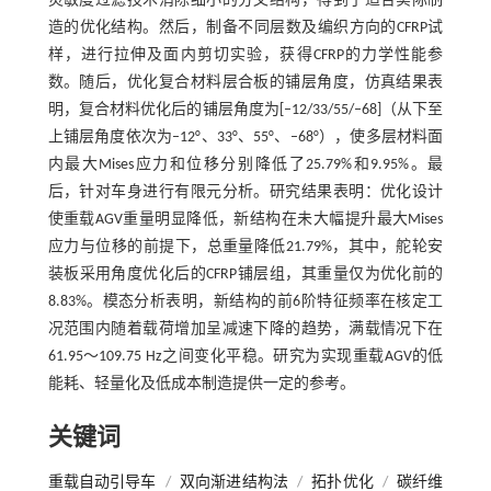
灵敏度过滤技术消除细小的分叉结构，得到了适合实际制
造的优化结构。然后，制备不同层数及编织方向的CFRP试
样，进行拉伸及面内剪切实验，获得CFRP的力学性能参
数。随后，优化复合材料层合板的铺层角度，仿真结果表
明，复合材料优化后的铺层角度为[–12/33/55/–68]（从下至
上铺层角度依次为–12°、33°、55°、–68°），使多层材料面
内最大Mises应力和位移分别降低了25.79%和9.95%。最
后，针对车身进行有限元分析。研究结果表明：优化设计
使重载AGV重量明显降低，新结构在未大幅提升最大Mises
应力与位移的前提下，总重量降低21.79%，其中，舵轮安
装板采用角度优化后的CFRP铺层组，其重量仅为优化前的
8.83%。模态分析表明，新结构的前6阶特征频率在核定工
况范围内随着载荷增加呈减速下降的趋势，满载情况下在
61.95～109.75 Hz之间变化平稳。研究为实现重载AGV的低
能耗、轻量化及低成本制造提供一定的参考。
关键词
重载自动引导车
/
双向渐进结构法
/
拓扑优化
/
碳纤维