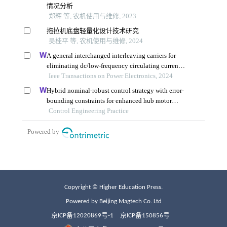
Copyright © Higher Education Press.
Powered by Beijing Magtech Co. Ltd
京ICP备12020869号-1
京ICP备150856号