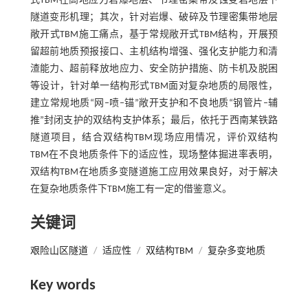
式TBM在高地应力岩爆地层、节理密集带及蚀变岩地层下
隧道变形机理；其次，针对岩爆、破碎及节理密集带地层
敞开式TBM施工痛点，基于常规敞开式TBM结构，开展预
留超前地质预报接口、主机结构增强、强化支护能力和清
渣能力、超前释放地应力、安全防护措施、防卡机及脱困
等设计，针对单一结构形式TBM面对复杂地质的局限性，
建立常规地质“网–喷–锚”敞开支护和不良地质“钢管片–辅
推”封闭支护的双结构支护体系；最后，依托于西南某铁路
隧道项目，结合双结构TBM现场应用情况，评价双结构
TBM在不良地质条件下的适应性，现场整体掘进率表明，
双结构TBM在地质多变隧道施工应用效果良好，对于解决
在复杂地质条件下TBM施工有一定的借鉴意义。
关键词
艰险山区隧道
/
适应性
/
双结构TBM
/
复杂多变地质
Key words