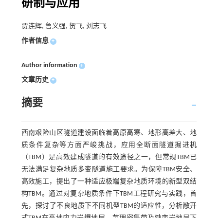
研制与应用
贾连辉, 鲁义强, 贺飞, 刘志飞
作者信息
+
Author information
+
文章历史
+
摘要
西南艰险山区隧道建设面临着高原高寒、地形高差大、地
质条件复杂等方面严峻挑战，应用全断面隧道掘进机
（TBM）是高效建成隧道的有效途径之一，但常规TBM已
无法满足复杂地质多变隧道施工要求。为保障TBM安全、
高效施工，提出了一种适应极端复杂地质环境的新型双结
构TBM。通过对复杂地质条件下TBM工程研究与实践，首
先，探讨了不良地质下不同机型TBM的适应性，分析敞开