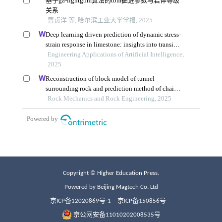
Copyright © Higher Education Press.
Powered by Beijing Magtech Co. Ltd
京ICP备12020869号-1
京ICP备150856号
京公网安备11010202008535号