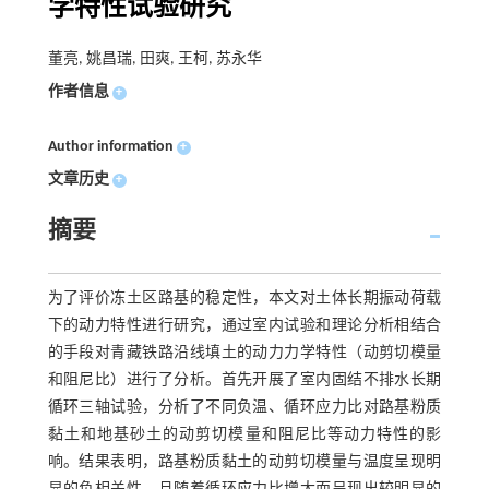
学特性试验研究
董亮, 姚昌瑞, 田爽, 王柯, 苏永华
作者信息
+
Author information
+
文章历史
+
摘要
为了评价冻土区路基的稳定性，本文对土体长期振动荷载
下的动力特性进行研究，通过室内试验和理论分析相结合
的手段对青藏铁路沿线填土的动力力学特性（动剪切模量
和阻尼比）进行了分析。首先开展了室内固结不排水长期
循环三轴试验，分析了不同负温、循环应力比对路基粉质
黏土和地基砂土的动剪切模量和阻尼比等动力特性的影
响。结果表明，路基粉质黏土的动剪切模量与温度呈现明