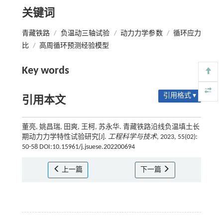
关键词
青藏铁路
/
负温动三轴试验
/
动力力学参数
/
循环应力
比
/
高周循环预测经验模型
Key words
引用格式 ▾
引用本文
董亮, 姚昌瑞, 田爽, 王柯, 苏永华. 青藏铁路沿线负温填土长
期动力力学特性试验研究[J].
工程科学与技术
, 2023, 55(02):
50-58 DOI:10.15961/j.jsuese.202200694
上一篇
下一篇