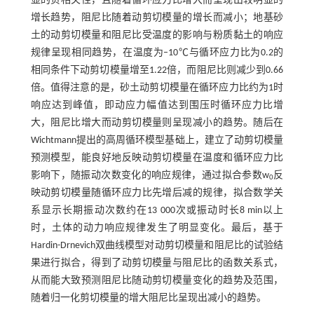
显的负相关性，且随着循环应力比增大而呈现出较明显的
增长趋势，阻尼比随着动剪切模量的增长而减小；地基砂
土的动剪切模量和阻尼比受温度的影响与粉质黏土的响应
规律呈现相同趋势，在温度为–10℃与循环应力比为0.2的
相同条件下动剪切模量增至1.22倍，而阻尼比则减少到0.66
倍。值得注意的是，砂土动剪切模量在循环应力比约为1时
响应达到峰值，即动应力幅值达到围压时循环应力比增
大，阻尼比增大而动剪切模量则呈现减小的趋势。随后在
Wichtmann提出的高周循环模型基础上，建立了动剪切模量
预测模型，能良好地反映动剪切模量在温度和循环应力比
影响下，随振动次数变化的响应规律，通过拟合参数w
反
0
映动剪切模量随循环应力比先增后减的规律，拟合数学关
系显示长期振动次数约在13 000次或振动时长8 min以上
时，土体的动力响应规律发生了明显变化。最后，基于
Hardin-Drnevich双曲线模型对动剪切模量和阻尼比的试验结
果进行拟合，得到了动剪切模量与阻尼比的函数关系式，
从而能大致预测阻尼比随动剪切模量变化的趋势及范围，
随着归一化剪切模量的增大阻尼比呈现出减小的趋势。