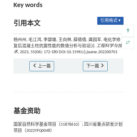
Key words
引用格式 ▾
引用本文
杨州州, 毛江鸿, 李碧雄, 王向林, 薛倩倩, 龚园军. 电化学修
复后混凝土柱抗震性能的数值分析与验证[J].
工程科学与技
术
, 2023, 55(06): 172-180 DOI:10.15961/j.jsuese.202200701
上一篇
下一篇
基金资助
国家自然科学基金项目（51878610）; 四川省重点研发计划
项目（2022YFQ0048）