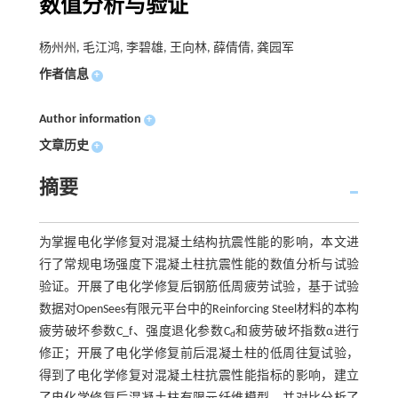
数值分析与验证
杨州州, 毛江鸿, 李碧雄, 王向林, 薛倩倩, 龚园军
作者信息
+
Author information
+
文章历史
+
摘要
为掌握电化学修复对混凝土结构抗震性能的影响，本文进
行了常规电场强度下混凝土柱抗震性能的数值分析与试验
验证。开展了电化学修复后钢筋低周疲劳试验，基于试验
数据对OpenSees有限元平台中的Reinforcing Steel材料的本构
疲劳破坏参数C_f、强度退化参数C
和疲劳破坏指数α进行
d
修正；开展了电化学修复前后混凝土柱的低周往复试验，
得到了电化学修复对混凝土柱抗震性能指标的影响，建立