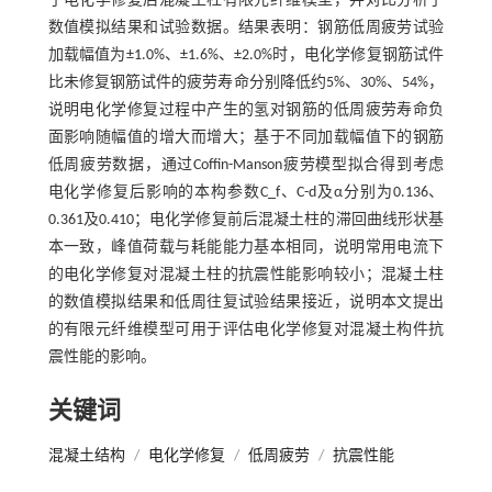
了电化学修复后混凝土柱有限元纤维模型，并对比分析了
数值模拟结果和试验数据。结果表明：钢筋低周疲劳试验
加载幅值为±1.0%、±1.6%、±2.0%时，电化学修复钢筋试件
比未修复钢筋试件的疲劳寿命分别降低约5%、30%、54%，
说明电化学修复过程中产生的氢对钢筋的低周疲劳寿命负
面影响随幅值的增大而增大；基于不同加载幅值下的钢筋
低周疲劳数据，通过Coffin-Manson疲劳模型拟合得到考虑
电化学修复后影响的本构参数C_f、C-d及α分别为0.136、
0.361及0.410；电化学修复前后混凝土柱的滞回曲线形状基
本一致，峰值荷载与耗能能力基本相同，说明常用电流下
的电化学修复对混凝土柱的抗震性能影响较小；混凝土柱
的数值模拟结果和低周往复试验结果接近，说明本文提出
的有限元纤维模型可用于评估电化学修复对混凝土构件抗
震性能的影响。
关键词
混凝土结构
/
电化学修复
/
低周疲劳
/
抗震性能