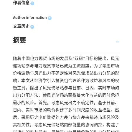
作者信息
+
Author information
+
文章历史
+
摘要
随着中国电力现货市场的发展及“双碳”目标的提出，风光
储场站参与电力现货市场已成为主流趋势。为了考虑市场
价格波动与风光出力不确定性对风光储场站出力分配的影
响，本文从经济学引入投资组合理论作为收益和风险的权
衡工具，提出了风光储场站参与日前、日内、实时市场的
出力分配方法，使风光储场站获得最大化收益的同时承担
最小的风险。首先，考虑风光出力不确定性，基于日前、
日内、实时市场的电价构建了多时间尺度的收益模型。然
后，采用历史电价数据的方差与协方差来描述市场风险及
其相关性，考虑风光储场站内部能量的协同调控，构建了