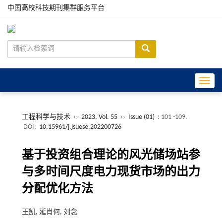
中国高校科技期刊集群服务平台
Toggle
工程科学与技术
››
2023, Vol. 55
››
Issue (01)
: 101 -109.
DOI:
10.15961/j.jsuese.202200726
基于投资组合理论的风光储场站参
与多时间尺度电力现货市场的出力
分配优化方法
王凯, 延肖何, 刘念