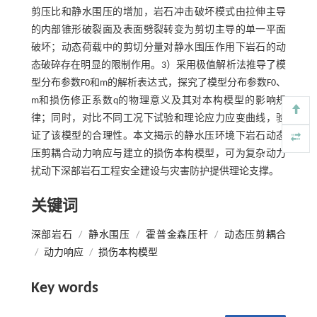
剪压比和静水围压的增加，岩石冲击破坏模式由拉伸主导
的内部锥形破裂面及表面劈裂转变为剪切主导的单一平面
破坏；动态荷载中的剪切分量对静水围压作用下岩石的动
态破碎存在明显的限制作用。3）采用极值解析法推导了模
型分布参数F0和m的解析表达式，探究了模型分布参数F0、
m和损伤修正系数q的物理意义及其对本构模型的影响规
律；同时，对比不同工况下试验和理论应力应变曲线，验
证了该模型的合理性。本文揭示的静水压环境下岩石动态
压剪耦合动力响应与建立的损伤本构模型，可为复杂动力
扰动下深部岩石工程安全建设与灾害防护提供理论支撑。
关键词
深部岩石
/
静水围压
/
霍普金森压杆
/
动态压剪耦合
/
动力响应
/
损伤本构模型
Key words