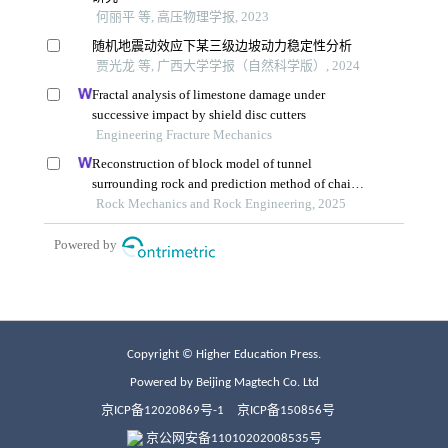
Copyright © Higher Education Press.
Powered by Beijing Magtech Co. Ltd
京ICP备12020869号-1
京ICP备150856号
京公网安备11010202008535号