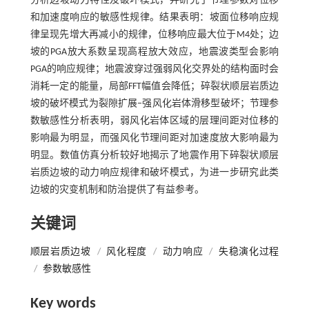
分析边坡动力特性及破坏模式，并研究了节理参数对位移
和加速度响应的敏感性规律。结果表明：坡面位移响应规
律呈现先增大再减小的规律，位移响应最大位于M4处；边
坡的PGA放大系数呈现高程放大效应，地震波类型会影响
PGA的响应规律；地震波穿过强弱风化交界处的结构面时会
消耗一定的能量，局部FFT幅值会降低；碎裂状顺层岩质边
坡的破坏模式为裂隙扩展–强风化岩体滑移型破坏；节理参
数敏感性分析表明，弱风化岩体区域的层理间距对位移的
影响最为明显，而强风化节理间距对加速度放大影响最为
明显。数值仿真分析较好地揭示了地震作用下碎裂状顺层
岩质边坡的动力响应规律和破坏模式，为进一步研究此类
边坡的灾变机制和防治提供了有益参考。
关键词
顺层岩质边坡
/
风化程度
/
动力响应
/
失稳演化过程
/
参数敏感性
Key words