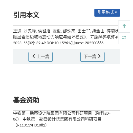
引用格式 ▾
引用本文
王通, 刘先峰, 侯召旭, 张俊, 邵珠杰, 田士军, 胡金山. 碎裂状
顺层岩质边坡地震动力响应与破坏模式[J].
工程科学与技术
,
2023, 55(02): 39-49 DOI:10.15961/j.jsuese.202200885
上一篇
下一篇
基金资助
中铁第一勘察设计院集团有限公司科研项目（院科20–
06）;中铁第一勘察设计院集团有限公司科研项目
（R110119H01082）