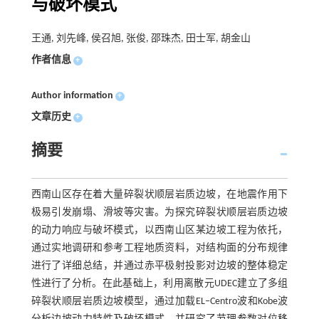
与破坏模式
王通, 刘先峰, 侯召旭, 张俊, 邵珠杰, 田士军, 胡金山
作者信息
+
Author information
+
文章历史
+
摘要
西南山区存在着大量碎裂状顺层岩质边坡，在地震作用下
极易引发崩塌、滑坡等灾害。为探究碎裂状顺层岩质边坡
的动力响应与破坏模式，以西南山区某边坡工程为依托，
通过实地调研和参考工程地质资料，对结构面的分布规律
进行了详细总结，并通过赤平极射投影对边坡的整体稳定
性进行了分析。在此基础上，利用离散元UDEC建立了多组
碎裂状顺层岩质边坡模型，通过加载EL–Centro波和Kobe波