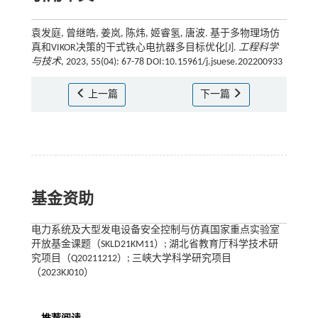
袁发庭, 曾继皓, 姜岚, 陈炜, 姬睿氢, 唐波. 基于多物理场仿
真和VIKOR决策的干式铁心电抗器多目标优化[J].
工程科学
与技术
, 2023, 55(04): 67-78 DOI:10.15961/j.jsuese.202200933
上一篇
下一篇
基金资助
电力系统及大型发电设备安全控制与仿真国家重点实验室
开放基金课题（SKLD21KM11）; 湖北省教育厅科学技术研
究项目（Q20211212）; 三峡大学科学研究项目
（2023KJ010）