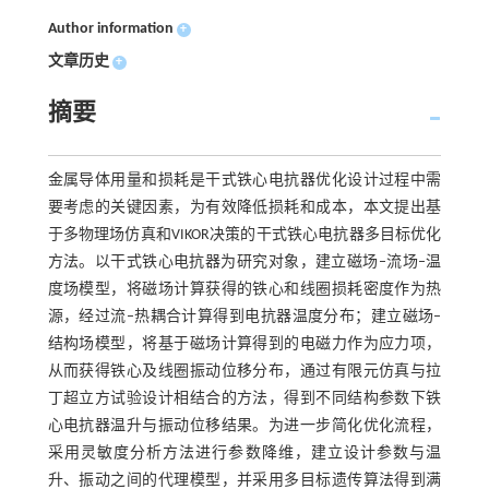
Author information
+
文章历史
+
摘要
金属导体用量和损耗是干式铁心电抗器优化设计过程中需
要考虑的关键因素，为有效降低损耗和成本，本文提出基
于多物理场仿真和VIKOR决策的干式铁心电抗器多目标优化
方法。以干式铁心电抗器为研究对象，建立磁场–流场–温
度场模型，将磁场计算获得的铁心和线圈损耗密度作为热
源，经过流–热耦合计算得到电抗器温度分布；建立磁场–
结构场模型，将基于磁场计算得到的电磁力作为应力项，
从而获得铁心及线圈振动位移分布，通过有限元仿真与拉
丁超立方试验设计相结合的方法，得到不同结构参数下铁
心电抗器温升与振动位移结果。为进一步简化优化流程，
采用灵敏度分析方法进行参数降维，建立设计参数与温
升、振动之间的代理模型，并采用多目标遗传算法得到满