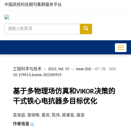
中国高校科技期刊集群服务平台
Toggle
工程科学与技术
››
2023, Vol. 55
››
Issue (04)
: 67 -78.
DOI:
10.15961/j.jsuese.202200933
基于多物理场仿真和VIKOR决策的
干式铁心电抗器多目标优化
袁发庭, 曾继皓, 姜岚, 陈炜, 姬睿氢, 唐波
作者信息
+