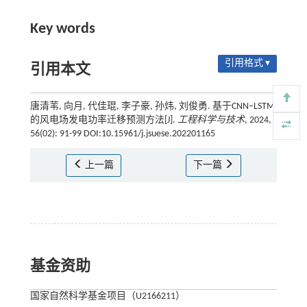
Key words
引用格式 ▾
引用本文
唐清苇, 向月, 代佳琨, 李子豪, 孙炜, 刘俊勇. 基于CNN–LSTM
的风电场发电功率迁移预测方法[J].
工程科学与技术
, 2024,
56(02): 91-99 DOI:10.15961/j.jsuese.202201165
上一篇
下一篇
基金资助
国家自然科学基金项目（U2166211）