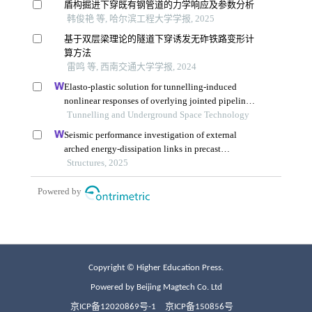
Copyright © Higher Education Press.
Powered by Beijing Magtech Co. Ltd
京ICP备12020869号-1
京ICP备150856号