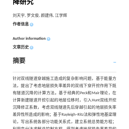
降研究
刘天宇, 罗文俊, 颜建伟, 江学辉
作者信息
+
Author information
+
文章历史
+
摘要
针对双线隧道穿越施工造成的复杂影响问题，基于能量方
法，提出了考虑地层损失率差异的双线下穿开挖作用下既
有隧道沉降的计算方法。基于经典的Peck和Mair理论，在
计算新建隧道开挖引起的地层位移时，引入Hunt双线开挖
沉降修正系数，考虑双线隧道先后穿越引起的地层损失率
差异性所造成的影响；基于Rayleigh–Ritz法和弹性地基梁理
论，写出系统各部分功能关系式，建立系统总势能方程；