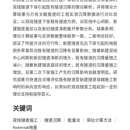
利用变分法求解总控制方程，得到考虑地层损失率差异的
双线隧道下穿引起既有隧道沉降的理论解析，并将理论计
算结果与已有文献报道的工程实测沉降数据进行对比验
证；以双线隧道下穿既有隧道为例，对双线中心间距、新
建隧道直径以及新旧隧道净距展开参数分析。结果表明：
理论计算结果与实测数据整体趋势一致，二者吻合较好，
验证了所提方法的可行性；新建隧道先后下穿引起的地层
损失率差异对既有隧道的沉降有显著影响；随着新建双线
中心间距和新旧隧道净距的增大，既有隧道的沉降量随之
减小；随着新建隧道直径的增大，既有隧道的沉降量随之
增加，且第二次下穿施工产生的沉降影响会越发明显。研
究成果可快速且合理评估既有隧道受新建隧道穿越施工影
响时的纵向变形响应，对类似的双线隧道工程起到一定的
理论支持和指导意义。
关键词
双线隧道施工
/
隧道沉降
/
能量法
/
简化计算方法
/
Pasternak地基