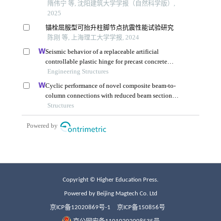
Copyright © Higher Education Press.
Powered by Beijing Magtech Co. Ltd
京ICP备12020869号-1
京ICP备150856号