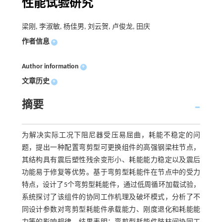
性能试验研究
梁刚, 李淑敏, 杨佳男, 刘云贺, 卢俊龙, 田庆
作者信息
+
Author information
+
文章历史
+
摘要
为解决实际工况下阻尼器受压易屈曲，耗能不稳定的问
题，提出一种配置弯剪型可更换组件的高强钢梁柱节点，
其结构具有震后塑性残余变形小、耗能能力稳定以及震后
功能易于修复等优势。基于弯剪型耗能件在节点中的受力
特点，设计了5个弯剪型耗能件，通过低周循环加载试验，
系统探讨了该组件的协同工作机理及破坏模式，分析了不
同设计参数对弯剪型耗能件承载能力、刚度退化和耗能能