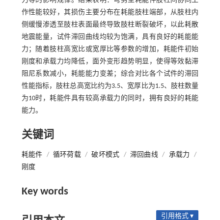
力等的影响规律。结果表明：弯剪型耗能件肢柱间协同工
作性能较好，其损伤主要分布在耗能肢柱端部，从肢柱内
侧缓慢渗透至肢柱表面最终导致肢柱断裂破坏，以此耗散
地震能量，试件滞回曲线均较为饱满，具有良好的耗能能
力；随着肢柱高宽比或宽厚比等参数的增加，耗能件初始
刚度和承载力均降低，面外变形趋势明显，使得等效黏滞
阻尼系数减小，耗能能力变差；综合对比各个试件的滞回
性能指标，肢柱总高宽比约为3.5、宽厚比为1.5、肢柱数量
为10时，耗能件具有较高承载力的同时，拥有良好的耗能
能力。
关键词
耗能件
/
循环荷载
/
破坏模式
/
滞回曲线
/
承载力
/
刚度
Key words
引用格式 ▾