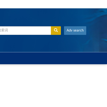
Adv search