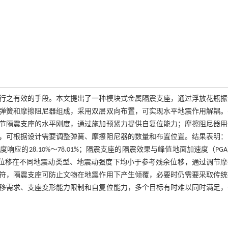
行之有效的手段。本文提出了一种模块式金属隔震支座，通过浮放花瓶振
弹簧和摩擦阻尼器组成，采用双层双向布置，可实现水平地震作用解耦。
节隔震支座的水平刚度，通过施加预紧力提供自复位能力；摩擦阻尼器用
，可根据设计需要调整弹簧、摩擦阻尼器的数量和布置位置。结果表明：
的28.10%～78.01%；隔震支座的隔震效果与峰值地面加速度（PG
余位移在不同地震动类型、地震动强度下均小于参考残余位移，通过调节摩
符，隔震支座可防止文物在地震作用下产生倾覆，必要时仍需要采取传统
移需求、支座变形能力限制和自复位能力，多个目标有时难以同时满足，