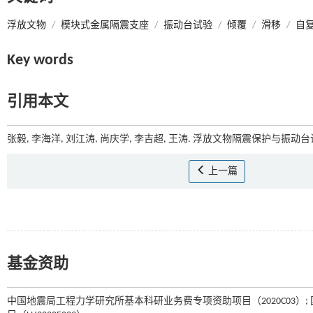
浮放文物
/
模块式金属隔震支座
/
振动台试验
/
倾覆
/
滑移
/
自
Key words
引用本文
张毅, 李海洋, 刘江涛, 尚庆学, 李吉超, 王涛. 浮放文物隔震保护与振动台试
上一篇
基金资助
中国地震局工程力学研究所基本科研业务费专项资助项目（2020C03）; 