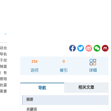
动台
导轨
于控
216
0
隔震
访问
被引
详细
A）有
擦阻
抗震
相关文章
导航
需要
摘要
关键词