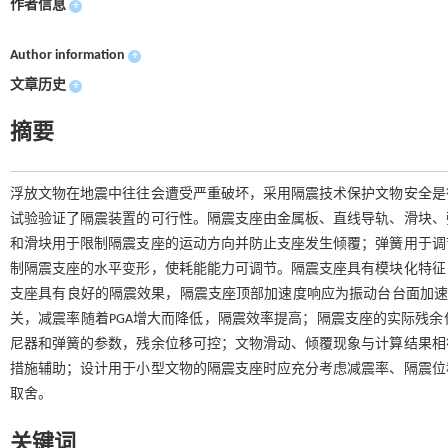
作者信息
+
Author information
+
文章历史
+
摘要
浮放文物在地震中往往会遭受严重破坏，采用隔震技术保护文物安全是
试验验证了隔震装置的可行性。隔震支座由金属板、直线导轨、滑块、
和滑块用于限制隔震支座的运动方向并防止支座发生倾覆；弹簧用于调
制隔震支座的水平变形，使耗能能力可调节。隔震支座具有模块化特征
支座具有良好的隔震效果，隔震支座顶部加速度响应为振动台台面加速度响应
关，减震率随着PGA增大而降低，隔震效率提高；隔震支座的实际残
尼器和弹簧的参数，残余位移可控；文物滑动、倾覆现象与计算结果相
措施辅助；设计用于小型文物的隔震支座时应充分考虑减震率、隔震位
取舍。
关键词