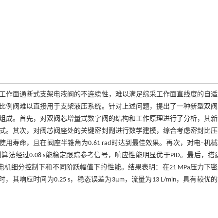
工作面通断式支架电液阀的不连续性，难以满足综采工作面直线度的自适
比例阀难以直接用于支架液压系统。针对上述问题，提出了一种新型双阀
组成。首先，对双阀芯增量式数字阀的结构和工作原理进行了分析，其新
式。其次，对阀芯阀座处的关键密封副进行数学建模，综合考虑密封比压
寿命，且在阀座半锥角为0.61 rad时达到最佳效果。再次，对电–机
过0.08 s能稳定跟踪参考信号，响应性能明显优于PID。最后，搭建
电机细分控制下和不同阶跃幅值下的性能。结果表明：在21 MPa压力下
，其响应时间为0.25 s，稳态误差为3μm，流量为13 L/min，具有较优