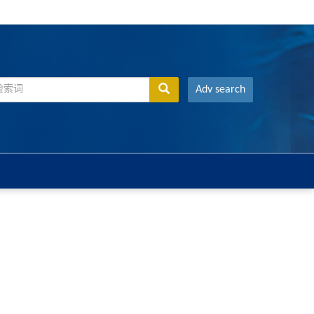
Adv search