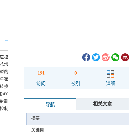
应控
芯增
型的
191
0
与密
访问
被引
详细
械转换
xPC
密封副
相关文章
导航
的控制
摘要
关键词