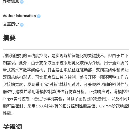
作者信息
+
Author information
+
文章历史
+
摘要
刮板输送机的直线度控制，是实现煤矿智能化的关键技术，但由于井下
制需求。此外，由于支架液压系统采用乳化液作为介质，用于油介质的
量式高水基数字阀结构，其主要由电机丝杠驱动部、双阀芯组件和阀块
双阀芯结构形式，可实现负载口独立控制，兼具开环与闭环两种工作方
封接触宽度，发现采用“硬对软”材料配对时，可兼顾密封副的密封性与使用
器进行建模并采用滑模控制算法进行仿真分析，正弦响应时，滑模控制算法经
Target实时控制平台进行样机实验，测试了密封副的密封性，以及不同
能可靠密封；采用1 600脉冲/转的细分控制性能最佳；0.2 mm阶跃响应时
性能。
关键词