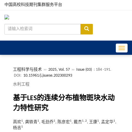
中国高校科技期刊集群服务平台
Toggle
工程科学与技术
››
2025, Vol. 57
››
Issue (03)
: 184 -191.
DOI:
10.15961/j.jsuese.202300293
水利工程
基于
LES
的连续分布植物斑块水动
力特性研究
1
1
1
1
1
,
2
1
1
高欢
, 龚轶青
, 毛劲乔
, 陈彦宏
, 戴杰
, 王康
, 孟定华
,
1
杨吉