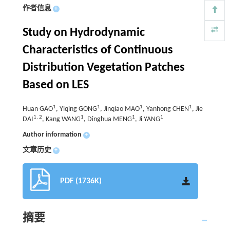
作者信息
+
Study on Hydrodynamic
Characteristics of Continuous
Distribution Vegetation Patches
Based on LES
1
1
1
1
Huan GAO
, Yiqing GONG
, Jinqiao MAO
, Yanhong CHEN
, Jie
1
,
2
1
1
1
DAI
, Kang WANG
, Dinghua MENG
, Ji YANG
Author information
+
文章历史
+
PDF (1736K)
摘要