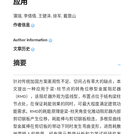
应用
蒲瑞, 李倩倩, 王健泽, 徐军, 戴靠山
作者信息
+
Author information
+
文章历史
+
摘要
针对传统加固方案美观性不足、空间占有率大的缺点，本
文提出一种应用于梁–柱节点的转角位移型金属阻尼器
（RMD），该阻尼器外观为弧线型，布置点位于结构梁柱
节点处，在保证耗能效果的同时，可最大程度满足建筑功
能需求。RMD的耗能原理是梁–柱夹角变化推动阻尼器内部
剪切钢板产生位移，耗能棒与剪切钢板相连，多根双曲线
型金属棒在剪切板的带动下同时发生弯曲变形，进而耗散