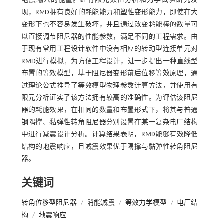
地震输入的能量。经有限元数值分析和力学试验研究发
现，RMD拥有良好的耗能能力和塑性变形能力，即使在大
变形下也不容易发生破坏，并且通过改变耗能棒的数量可
以直接调节阻尼器的性能参数，满足不同的工程需求。由
于现有常用工程设计软件中没有相应的转动型连接单元对
RMD进行模拟，为方便工程设计，进一步提出一种直线型
布置的等效模型，基于阻尼器变形前后位移等效原理，通
过理论公式推导了等效模型物理参数计算方法，并使用有
限元分析证实了该方法拥有较高的准确性。为评估该阻尼
器的耗能效果，在相同的数量和布置形式下，将其与普通
钢隅撑、黏弹性转角阻尼器分别设置在某一复杂电厂结构
中进行减震设计分析。计算结果表明，RMD能够有效降低
结构的地震响应，且减震效果优于隅撑与黏弹性转角阻尼
器。
关键词
转角位移型阻尼器
/
消能减震
/
等效力学模型
/
电厂结
构
/
地震响应