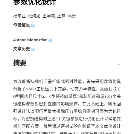
参数优化设计
杨东亚, 张海龙, 王学霖, 王锋, 高贵
作者信息
+
Author information
+
文章历史
+
摘要
为改善斯特林机活塞杆帽式密封性能，首先采用数值仿真
分析了5 MPa工质压力下其静、动态力学特性，从而获取了
O型圈内径尺寸L
、C型环径向壁厚T和装配过盈量S这3个关
N
键结构参数对密封性能的影响规律。在此基础上，利用回
归设计法以配伍面最大接触压力平稳且密封可靠为优化目
标，对密封结构的上述3个关键参数进行优化设计以确定其
最佳匹配方案，最后通过密封试验台验证了本文优化设计