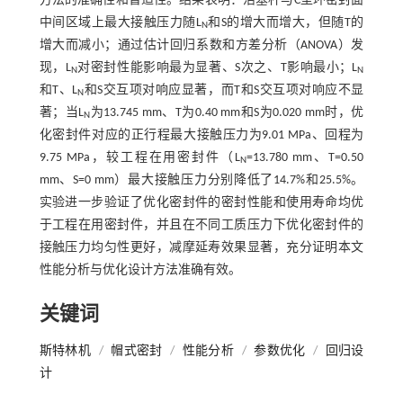
方法的准确性和普适性。结果表明：活塞杆与C型环密封面
中间区域上最大接触压力随L
和S的增大而增大，但随T的
N
增大而减小；通过估计回归系数和方差分析（ANOVA）发
现，L
对密封性能影响最为显著、S次之、T影响最小；L
N
N
和T、L
和S交互项对响应显著，而T和S交互项对响应不显
N
著；当L
为13.745 mm、T为0.40 mm和S为0.020 mm时，优
N
化密封件对应的正行程最大接触压力为9.01 MPa、回程为
9.75 MPa，较工程在用密封件（L
=13.780 mm、T=0.50
N
mm、S=0 mm）最大接触压力分别降低了14.7%和25.5%。
实验进一步验证了优化密封件的密封性能和使用寿命均优
于工程在用密封件，并且在不同工质压力下优化密封件的
接触压力均匀性更好，减摩延寿效果显著，充分证明本文
性能分析与优化设计方法准确有效。
关键词
斯特林机
/
帽式密封
/
性能分析
/
参数优化
/
回归设
计