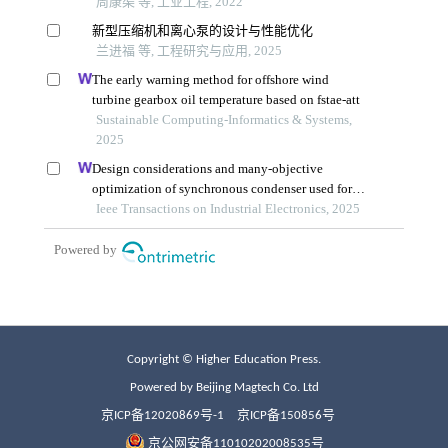
Copyright © Higher Education Press.
Powered by Beijing Magtech Co. Ltd
京ICP备12020869号-1
京ICP备150856号
京公网安备11010202008535号