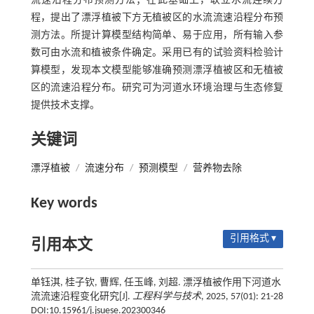
流速沿程分布预测方法；在此基础上，联立水流连续方
程，提出了漂浮植被下方无植被区的水流流速沿程分布预
测方法。所提计算模型结构简单、易于应用，所有输入参
数可由水流和植被条件确定。采用已有的试验资料检验计
算模型，发现本文模型能够准确预测漂浮植被区和无植被
区的流速沿程分布。研究可为河道水环境治理与生态修复
提供技术支撑。
关键词
漂浮植被
/
流速分布
/
预测模型
/
营养物去除
Key words
引用格式 ▾
引用本文
单钰淇, 桂子钦, 曹辉, 任玉峰, 刘超. 漂浮植被作用下河道水
流流速沿程变化研究[J].
工程科学与技术
, 2025, 57(01): 21-28
DOI:10.15961/j.jsuese.202300346