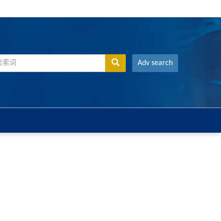
Adv search