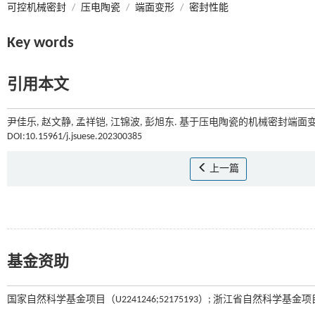
可控机械密封
/
压电陶瓷
/
端面变形
/
密封性能
Key words
引用本文
尹佳乐, 赵文静, 孟祥铠, 江锦波, 彭旭东. 基于压电陶瓷的机械密封端面变
DOI:10.15961/j.jsuese.202300385
上一篇
基金资助
国家自然科学基金项目（U2241246;52175193）; 浙江省自然科学基金项目（