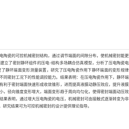
电陶瓷的可控机械密封结构，通过调节端面的间隙分布，使机械密封能更
建立了密封静环组件的压电–结构多场耦合仿真模型，分析了压电陶瓷电
建了静环端面变形测量装置，研究了压电陶瓷作用下静环端面的变形规律
不同密封工况下的性能调控能力。结果表明：在压电陶瓷作用下，静环端
有利于密封端面快速形成收敛锥形，进而提高液膜动静压效应，提升液膜
小，径向锥度变形增大，端面变形趋于周向均匀化，使得密封端面动压效
结果表明，通过增大压电陶瓷的电压，机械密封可由接触式逐渐转变为非
。研究结果可为可控机械密封的设计提供理论指导。