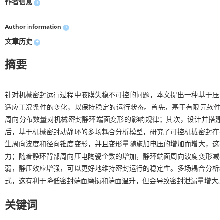
作者信息
+
Author information
+
文章历史
+
摘要
针对机械密封运行过程中液膜失稳不可控的问题，本文提出一种基于压
适应工况条件的变化，以保持稳定的运行状态。首先，基于有限元软件
周向分布数量对机械密封静环端面变形的影响规律；其次，设计并搭
后，基于机械密封动静环的多场耦合分析模型，研究了可控机械密封在
生周向波度和径向锥度变形，并且变形量随施加电压的增加而增大，这
力；随着静环背部周向压电陶瓷个数的增加，静环端面周向波度变形减
弱，静压效应增强，可以更好地维持密封运行的稳定性。多场耦合分析
式，这有利于降低密封端面磨损和端面温升，但会导致密封泄漏量增大
关键词