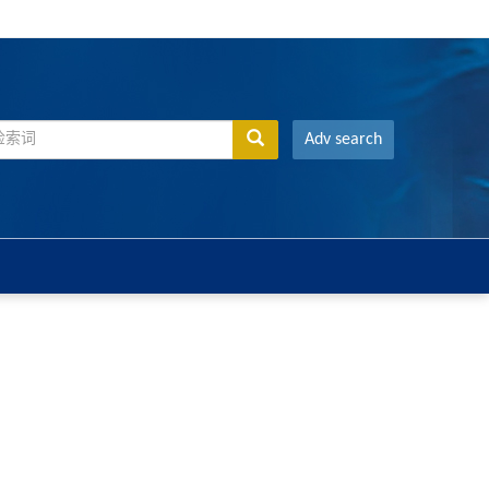
Adv search