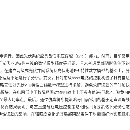
运行，因此光伏系统应具备低电压穿越（LVRT）能力。然而，目前常
于光伏P–U特性曲线的数学模型精度等问题，且未考虑局部阴影条件下
先，在建立两级式光伏并网系统及光伏电池P–U特性数学模型的基础上，
原理及不足进行了分析。其次，针对前级boost电路的控制构造了具有自
略无需对光伏P–U特性曲线数学模型进行求解，避免求解误差的同时加快
模块，在电网低电压故障期间对MPPT输出电压参考值进行锁定，避免MP
至最大功率点。最后，通过仿真将所提策略与目前常用的基于定直流母线
比。仿真结果表明：与定直流母线电压控制策略相比，所提策略下光伏动
U特性误差的影响，在辐照度变化尤其局部阴影条件下均能很好地实现低