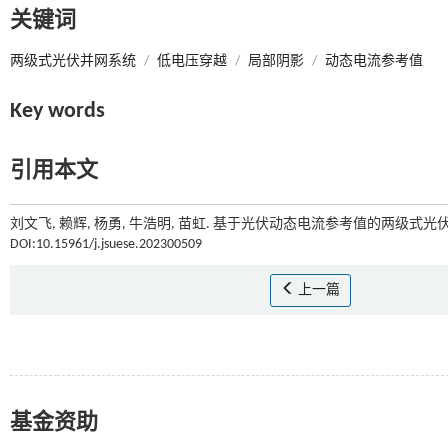
关键词
两级式光伏并网系统
/
低电压穿越
/
局部阴影
/
动态电流参考值
Key words
引用本文
刘文飞, 赖辉, 杨勇, 牛浩明, 苗虹. 基于光伏动态电流参考值的两级式光
DOI:10.15961/j.jsuese.202300509
上一篇
基金资助