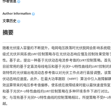
作者信息
+
Author information
+
文章历史
+
摘要
随着光伏接入容量的不断提升，电网电压跌落时光伏脱网会影响系统稳定
级式光伏并网系统LVRT控制策略存在光伏动态响应慢及控制效果受限
性。基于此，提出一种基于光伏动态电流参考值的LVRT控制策略。首
目前常用的基于定直流母线电压和基于光伏P–U特性曲线的LVRT控制的
敛特性的光伏输出电流动态参考值以对光伏工作点进行直接调整。该策
伏动态响应速度。此外，在最大功率跟踪（MPPT）算法中引入故障解耦
效运算带来的电压参考值偏移，使系统在故障结束时能以最快速度恢复
和基于光伏P–U特性曲线的LVRT控制策略在多种环境条件下进行对
快；与现有基于光伏P–U特性曲线的控制策略相比，所提策略不受P–
越。