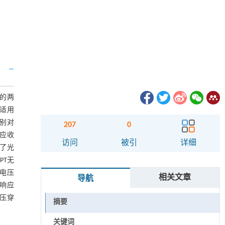
用的两
的适用
分别对
207
0
适应收
访问
被引
详细
了光
PT无
电压
相关文章
导航
态响应
电压穿
摘要
关键词