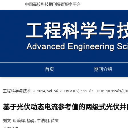
中国高校科技期刊集群服务平台
首页
期刊介绍
工程科学与技术
››
2024, Vol. 56
››
Issue (02)
: 55 -67.
DOI:
10.15961/j.j
基于光伏动态电流参考值的两级式光伏并
刘文飞, 赖辉, 杨勇, 牛浩明, 苗虹