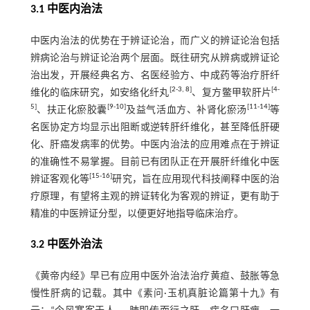
3.1 中医内治法
中医内治法的优势在于辨证论治，而广义的辨证论治包括
辨病论治与辨证论治两个层面。既往研究从辨病或辨证论
治出发，开展经典名方、名医经验方、中成药等治疗肝纤
[
2
-
3
,
8
]
[
4
-
维化的临床研究，如安络化纤丸
、复方鳖甲软肝片
5
]
[
9
-
10
]
[
11
-
14
]
、扶正化瘀胶囊
及益气活血方、补肾化瘀汤
等
名医协定方均显示出阻断或逆转肝纤维化，甚至降低肝硬
化、肝癌发病率的优势。中医内治法的应用难点在于辨证
的准确性不易掌握。目前已有团队正在开展肝纤维化中医
[
15
-
16
]
辨证客观化等
研究，旨在应用现代科技阐释中医的治
疗原理，有望将主观的辨证转化为客观的辨证，更有助于
精准的中医辨证分型，以便更好地指导临床治疗。
3.2 中医外治法
《黄帝内经》早已有应用中医外治法治疗黄疸、鼓胀等急
慢性肝病的记载。其中《素问·玉机真脏论篇第十九》有