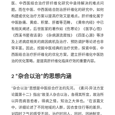
医、中西医结合治疗肝纤维化研究中亟待解决的难点问
题。而在中医、中西医结合防治肝纤维化的研究中，如何
构建或优化治疗方案以提高疗效又是难点。肝纤维化属于
中医胁痛、黄疸、积聚、肝着等范畴，《黄帝内经》中已
有相关阐述，后世医家的著作如《伤寒论》《医学心悟》
《西溪书屋夜话录》《杂病源流犀烛》《四圣心源》等涉
及上述病症相关的病因病机及治疗、预防调护等论述也非
常丰富。因此，挖掘中医经典的治疗优势，探索中医、中
西医结合治疗肝纤维化的优化方案，建立肝纤维化中医防
治的优化策略，是提高肝纤维化临床疗效的重要内容。
2 “杂合以治”的思想内涵
“杂合以治”思想是中医综合疗法的先河。《素问·异法方宜
论篇第十二》指出“故圣人杂合以治，各得其所宜，故治所
以异而病皆愈者，得病之情，知治之大体也。”在该篇文
中，详细论述了不同地域的人群，因衣食住行等的差异，
对四时之气的感受不同，治疗时因人、因时、因地制宜，