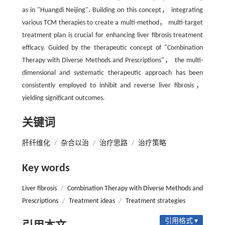
as in "Huangdi Neijing". Building on this concept， integrating
various TCM therapies to create a multi-method， multi-target
treatment plan is crucial for enhancing liver fibrosis treatment
efficacy. Guided by the therapeutic concept of "Combination
Therapy with Diverse Methods and Prescriptions"， the multi-
dimensional and systematic therapeutic approach has been
consistently employed to inhibit and reverse liver fibrosis，
yielding significant outcomes.
关键词
肝纤维化
/
杂合以治
/
治疗思路
/
治疗策略
Key words
Liver fibrosis
/
Combination Therapy with Diverse Methods and
Prescriptions
/
Treatment ideas
/
Treatment strategies
引用格式 ▾