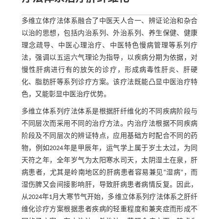
多维立体疗法体系融合了中医天人合一、辨证论治和杂合
以治的思想，包括内治系列、外治系列、养生保健、健康
理念疏导、中医心理治疗、中医特色慢病管理等系列疗
法，强调以五运六气理论为指导，以疾病分期为依据，对
慢性肝病进行有的放矢的诊疗，形成病毒性肝炎、肝硬
化、脂肪肝等系列诊疗方案。该疗法既能凸显中医治疗特
色，又能彰显中医治疗优势。
多维立体系列疗法体系是根据肝纤维化的不同疾病阶段与
不同层次而采用不同的治疗方法。内治疗法根据不同疾病
阶段及不同层次的辨证特点，应用基础方时配合不同的药
物，例如2024年是甲辰年，运气学上属于岁土太过，为同
天符之年，全年岁气为太阳寒水司天，太阴湿土在泉，肝
病患者，尤其是岭南地区的肝病患者容易兼见“湿病”，而
湿伤脾又会间接影响肝，导致肝病患者病情反复。因此，
从2024年1月大寒节气开始，多维立体系列疗法体系之肝纤
维化诊疗方案根据患者疾病的轻重程度和兼夹症而形成不