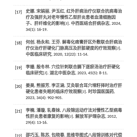
史娜, 宋娟丽, 尹玉红, 红外肝病治疗仪联合抗病毒治
[17]
疗及强肝丸对老年慢性乙型肝炎患者血清细胞因
子、肝纤维化的影响[J].
中西医结合肝病杂志
,
2024
,
34
(1): 16-19.
何创, 杨永和, 王芬. 解毒化痞膏肝区外敷联合肝病治
[18]
疗仪治疗肝硬化门脉高压及肝脏硬度的疗效观察[J].
中医临床研究
,
2020
,
12
(22): 11-14.
李姗, 殷冬林. 穴位针刺联合膈下逐瘀汤治疗肝硬化
[19]
临床研究[J].
湖北中医杂志
,
2023
,
45
(5): 8-11.
姜昊, 熊振芳, 李芷涵, 艾灸联合耳穴埋籽择时治疗肝
[20]
硬化患者失眠的临床疗效观察[J].
时珍国医国药
,
2023
,
34
(4): 902-905.
李楠, 潘璇, 轧春妹, 八段锦运动疗法对慢性乙型病毒
[21]
性肝炎患者康复的影响[J].
解放军护理杂志
,
2012
,
29
(4): 13-16.
邵巧玉, 陈苏, 包晓春, 思维导图式八段锦训练对代偿
[22]