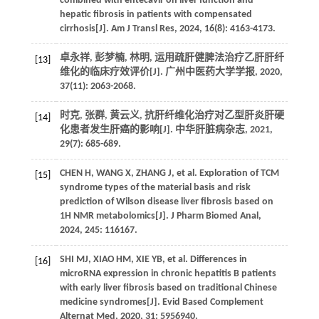
combined with entecavir on liver function and
hepatic fibrosis in patients with compensated
cirrhosis[J].
Am J Transl Res
,
2024
,
16
(8): 4163-4173.
卓永祥, 彭梦楠, 林明, 运用疏肝健脾法治疗乙肝肝纤
[13]
维化的临床疗效评价[J].
广州中医药大学学报
,
2020
,
37
(11): 2063-2068.
时克, 张群, 黄云义, 抗肝纤维化治疗对乙型肝炎肝硬
[14]
化患者发生肝癌的影响[J].
中华肝脏病杂志
,
2021
,
29
(7): 685-689.
CHEN
H
,
WANG
X
,
ZHANG
J
, et al. Exploration of TCM
[15]
syndrome types of the material basis and risk
prediction of Wilson disease liver fibrosis based on
1H NMR metabolomics[J].
J Pharm Biomed Anal
,
2024
,
245
: 116167.
SHI
MJ
,
XIAO
HM
,
XIE
YB
, et al. Differences in
[16]
microRNA expression in chronic hepatitis B patients
with early liver fibrosis based on traditional Chinese
medicine syndromes[J].
Evid Based Complement
Alternat Med
,
2020
,
31
: 5956940.