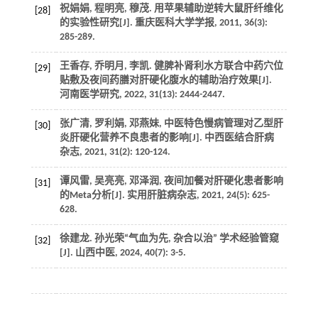
祝娟娟, 程明亮, 穆茂. 用苹果辅助逆转大鼠肝纤维化
[28]
的实验性研究[J].
重庆医科大学学报
,
2011
,
36
(3):
285-289.
王香存, 乔明月, 李凯. 健脾补肾利水方联合中药穴位
[29]
贴敷及夜间药膳对肝硬化腹水的辅助治疗效果[J].
河南医学研究
,
2022
,
31
(13): 2444-2447.
张广清, 罗利娟, 邓燕妹, 中医特色慢病管理对乙型肝
[30]
炎肝硬化营养不良患者的影响[J].
中西医结合肝病
杂志
,
2021
,
31
(2): 120-124.
谭风雷, 吴亮亮, 邓泽润, 夜间加餐对肝硬化患者影响
[31]
的Meta分析[J].
实用肝脏病杂志
,
2021
,
24
(5): 625-
628.
徐建龙. 孙光荣“气血为先, 杂合以治” 学术经验管窥
[32]
[J].
山西中医
,
2024
,
40
(7): 3-5.