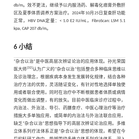
db/m。效不更法，继续予以内服汤药、解毒化痞膏外敷肝
区及夏季体质调养方案治疗。2024年10月25日复查肝功能
正常，HBV DNA定量：< 1.0 E2 IU/mL，FibroScan: LSM 5.1
kpa, CAP 207 db/m。
6 小结
“杂合以治”是中医高层次辨证论治的应用体现。孙光荣国
[
32
]
医大师
认为广义的“杂合以治”包括整合多种临床思维以
及诊治理念，根据疾病本身发生发展转化规律，结合各种
治疗方法的优势，灵活随证变化，有针对性地选择单独使
用或者联合使用。同时在治疗中不断根据患者体质或病情
变化而做出调整，有的放矢。目前中医临床诊疗过程中，
内治法、外治法、导引、药膳食疗、中医心理治疗等治疗
措施大多单独应用，或简单的内治法与外治法联合应用，
缺乏“杂合以治”思想指导下的高层次辨证论治应用。多维
立体系列疗法体系正是“杂合以治”思想的体现，希望在今