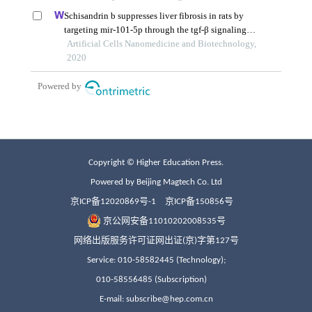
Copyright © Higher Education Press.
Powered by Beijing Magtech Co. Ltd
京ICP备12020869号-1
京ICP备150856号
京公网安备11010202008535号
网络出版服务许可证网出证(京)字第127号
Service: 010-58582445 (Technology);
010-58556485 (Subscription)
E-mail: subscribe@hep.com.cn