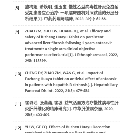
施梅姐, 萧焕明, 谢玉宝, 慢性乙型病毒性肝炎免疫耐
[8]
受期患者应否治疗: 一项临床随机对照试验的分层分
析结果[J].
中药药理与临床
,
2023
,
39
(1): 62-66.
ZHAO
ZM
,
ZHU
CW
,
HUANG
JQ
, et al. Efficacy and
[9]
safety of fuzheng Huayu Tablet on persistent
advanced liver fibrosis following 2 years entecavir
treatment: a single arm clinical objective
performance criteria trial[J].
J Ethnopharmacol
,
2022
,
298
: 115599.
CHENG
DY
,
ZHAO
ZM
,
WAN
G
, et al. Impact of
[10]
Fuzheng Huayu tablet on antiviral effect of entecavir
in patients with hepatitis B cirrhosis[J].
Hepatobiliary
Pancreat Dis Int
,
2022
,
21
(5): 479-484.
崔璐瑶, 张潇潇, 崔坡, 益气活血方治疗慢性病毒性肝
[11]
炎肝纤维化的临床研究[J].
中华肝脏病杂志
,
2020
,
28
(5): 403-409.
YU
W
,
GE
CQ
. Effects of Bushen Huayu Decoction
[12]