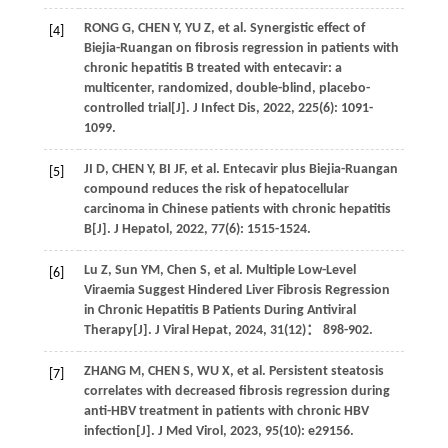
RONG
G
,
CHEN
Y
,
YU
Z
, et al. Synergistic effect of
[4]
Biejia-Ruangan on fibrosis regression in patients with
chronic hepatitis B treated with entecavir: a
multicenter, randomized, double-blind, placebo-
controlled trial[J].
J Infect Dis
,
2022
,
225
(6): 1091-
1099.
JI
D
,
CHEN
Y
,
BI
JF
, et al. Entecavir plus Biejia-Ruangan
[5]
compound reduces the risk of hepatocellular
carcinoma in Chinese patients with chronic hepatitis
B[J].
J Hepatol
,
2022
,
77
(6): 1515-1524.
Lu
Z
,
Sun
YM
,
Chen
S
, et al. Multiple Low-Level
[6]
Viraemia Suggest Hindered Liver Fibrosis Regression
in Chronic Hepatitis B Patients During Antiviral
Therapy[J].
J Viral Hepat
,
2024
,
31
(12)： 898-902.
ZHANG
M
,
CHEN
S
,
WU
X
, et al. Persistent steatosis
[7]
correlates with decreased fibrosis regression during
anti-HBV treatment in patients with chronic HBV
infection[J].
J Med Virol
,
2023
,
95
(10): e29156.