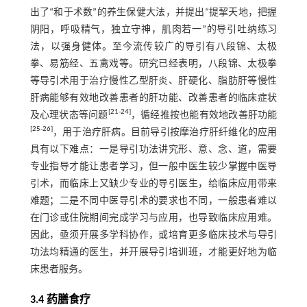
出了“和于术数”的养生保健大法，并提出“提挈天地，把握
阴阳，呼吸精气，独立守神，肌肉若一”的导引吐纳练习
法，以强身健体。至今流传较广的导引有八段锦、太极
拳、易筋经、五禽戏等。研究已经表明，八段锦、太极拳
等导引术用于治疗慢性乙型肝炎、肝硬化、脂肪肝等慢性
肝病能够有效地改善患者的肝功能、改善患者的临床症状
[
21
-
24
]
及心理状态等问题
，循经推按也能有效地改善肝功能
[
25
-
26
]
，用于治疗肝病。目前导引按摩治疗肝纤维化的应用
具有以下难点：一是导引功法讲究形、意、念、道，需要
专业指导才能让患者学习，但一般中医生较少掌握中医导
引术，而临床上又缺少专业的导引医生，给临床应用带来
难题；二是不同中医导引术的要求也不同，一般患者难以
在门诊或住院期间完成学习与应用，也导致临床应用难。
因此，亟须开展多学科协作，或培育更多临床技术与导引
功法均精通的医生，并开展导引培训班，才能更好地为临
床患者服务。
3.4 药膳食疗