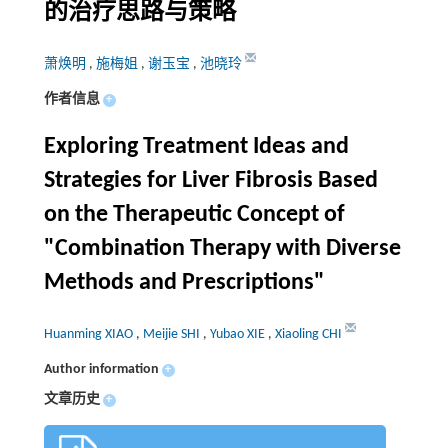
的治疗思路与策略
萧焕明
,
施梅姐
,
谢玉宝
,
池晓玲
作者信息
+
Exploring Treatment Ideas and
Strategies for Liver Fibrosis Based
on the Therapeutic Concept of
"Combination Therapy with Diverse
Methods and Prescriptions"
Huanming XIAO
,
Meijie SHI
,
Yubao XIE
,
Xiaoling CHI
Author information
+
文章历史
+