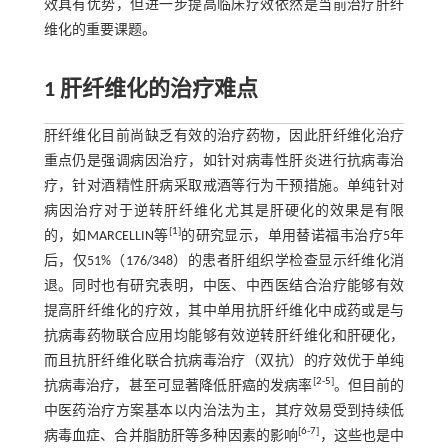
效具有优势，但进一步提高临床疗效依然是当前治疗肝纤
维化的重要课题。
1 肝纤维化的治疗难点
肝纤维化目前尚缺乏有效的治疗药物，因此肝纤维化治疗
重点仍是强调病因治疗，如针对病毒性肝炎进行抗病毒治
疗，针对酒精性肝病采取戒酒等行为干预措施。单纯针对
病因治疗对于逆转肝纤维化尤其是肝硬化的效果是有限
[
1
]
的，如MARCELLIN等
的研究显示，单用替诺福韦治疗5年
后，仅51%（176/348）的患者肝组织学检查显示纤维化消
退。同时也有研究表明，中医、中西医结合治疗能够有效
提高肝纤维化的疗效，其中单用抗肝纤维化中成药或是与
抗病毒药物联合应用均能够有效逆转肝纤维化和肝硬化，
而且抗肝纤维化联合抗病毒治疗（双抗）的疗效优于单纯
[
2
-
5
]
抗病毒治疗，甚至可显著降低肝癌的发病率
。但目前的
中医药治疗方案基本以内治法为主，其疗效易受到持续低
[
6
-
7
]
病毒血症、合并脂肪肝等多种因素的影响
，这些也是中