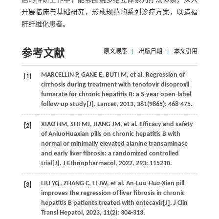
后的科研工作中，能够围绕多维立体系列疗法体系，深入
开展临床与基础研究，形成规范的系列诊疗方案，以造福
肝纤维化患者。
参考文献
原文顺序
|
出版日期
|
本文引用
MARCELLIN
P
,
GANE
E
,
BUTI
M
, et al. Regression of
[1]
cirrhosis during treatment with tenofovir disoproxil
fumarate for chronic hepatitis B: a 5-year open-label
follow-up study[J].
Lancet
,
2013
,
381
(9865): 468-475.
XIAO
HM
,
SHI
MJ
,
JIANG
JM
, et al. Efficacy and safety
[2]
of AnluoHuaxian pills on chronic hepatitis B with
normal or minimally elevated alanine transaminase
and early liver fibrosis: a randomized controlled
trial[J].
J Ethnopharmacol
,
2022
,
293
: 115210.
LIU
YQ
,
ZHANG
C
,
LI
JW
, et al. An-Luo-
Hua
-Xian pill
[3]
improves the regression of liver fibrosis in chronic
hepatitis B patients treated with entecavir[J].
J Clin
Transl Hepatol
,
2023
,
11
(2): 304-313.