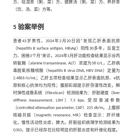
方、祛湿茶（粥、菜）方、健脾汤（粥、菜）方、养肝茶
（饮、汤、菜）方等。
5 验案举例
患者43岁男性，2024年2月20日因“发现乙肝表面抗原
（hepatitis B surface antigen, HBsAg）阳性30多年，反复乏
力、困倦3个月”来诊。2024年1月肝功能检查结果显示谷丙
转氨酶（alanine transaminase, ALT）浓度为58 U/L，乙肝病
毒脱氧核糖核酸（hepatitis B virus DNA, HBV DNA）定量为
2.48E6 IU/mL；乙肝五项检查结果显示乙肝表面抗原、e抗
原和核心抗体均为阳性；腹部彩超提示肝弥漫性改变。瞬
时弹性成像系统（FibroScan）检测结果为：肝脏硬度（liver
stiffness measurement, LSM）7.5 kpa, 受控衰减参数
（controlled attenuation parameter, CAP）225 db/m。上腹部
核磁共振（magnetic resonance, MR）检查显示：肝纤维
化，慢性活动性炎症，脾大。肝脏组织病理学检测结果为
G3S3，提示已经存在比较明显的肝脏炎症和纤维化程度。