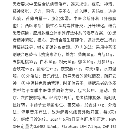
患者要求中医结合抗病毒治疗，遂来求诊。症见：神清，
精神紧张，乏力，困倦，寐不安，难入睡，舌暗红，边尖
齿痕，苔薄白稍干，脉沉弦滑。中医诊断肝着（肝郁脾
虚）；西医诊断：慢性乙型病毒性肝炎，肝纤维化。结合
患者病情，应用多维立体系列疗法体系的治疗方案：①患
者精神紧张，担心、恐惧会发生肝硬化，遂对患者进行心
理情绪疏导，树立正确的疾病观。②内治法：采用中药汤
剂联合恩替卡韦抗病毒治疗，处方：柴胡10 g，白芍15 g，
五指毛桃30 g，白术10 g，枳壳10 g，郁金10 g，丹参15 g，
合欢花15 g，酸枣仁15 g，夜交藤15 g，每天1剂，水煎温
服。③外治法：音乐疗法，疏导患者的紧张情况，疏肝安
神。④中医特色慢病管理，时正值春季，根据患者的体质
类型给予春季中医体质调养方案，包含起居、运动、食
疗、穴位按摩等法。经治疗2周后，患者精神紧张、睡眠明
显好转，中药予去除酸枣仁、夜交藤，加麦芽30 g；外治
法：停用音乐疗法，改为解毒化痞膏外敷肝区，每3天1
次，继续门诊治疗。2024年6月3日复查肝功能正常，HBV
DNA定量为3.64E2 IU/mL，FibroScan: LSM 7.1 kpa, CAP 195