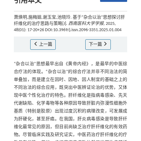
引用本文
萧焕明,施梅姐,谢玉宝,池晓玲. 基于“杂合以治”思想探讨肝
纤维化的治疗思路与策略[J].
西南医科大学学报
, 2025,
48(01): 17-20+26 DOI:10.3969/j.issn.2096-3351.2025.01.004
上一篇
下一篇
“杂合以治”思想最早出自《黄帝内经》，是最早的中医综
合疗法的体现。“杂合以治”的综合疗法并非不同治法的简
单叠加，而是建立在因时、因地、因人制宜的基础之上的
不同治法的综合应用，既突出中医辨证论治的优势，又体
现中医个性化治疗的特色。肝纤维化是指病毒感染、先天
代谢缺陷、化学毒物等各种原因导致肝脏内弥漫性细胞外
基质（特别是胶原）出现过度沉积的病理改变，可发展成
为肝硬化，甚至肝癌。在我国，肝炎病毒感染是导致肝纤
维化最常见的原因，但目前尚缺乏治疗肝纤维化的有效药
物。尽管临床实践及研究证实，中医药治疗肝纤维化的疗