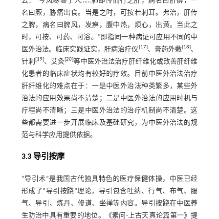
云：“今风寒客于人……肺即传而行之肝，病名曰肝痹，一
名曰厥，胁痛出食。当是之时，可按若刺耳。弗治，肝传
之脾，病名曰脾风，发痹，腹中热，烦心，出黄。当此之
时，可按、可药、可浴。”即指同一种病证可应用不同的中
[
17
]
[
18
]
医外治法。临床实践证实，肝病治疗仪
、膏药外敷
、
[
19
]
[
20
]
针刺
、艾灸
等中医外治法治疗肝纤维化或改善肝纤维
化患者的临床症状均有较好的疗效。目前中医外治法治疗
肝纤维化的难点在于：一是中医外治法种类繁多，某些外
治法的应用效果尚不清楚；二是中医外治法的应用时机与
疗程尚不清晰；三是中医外治法的治疗机制尚不清楚。这
些都需要进一步开展临床及基础研究，为中医外治法的规
范与科学应用提供依据。
3.3 导引按摩
“导引术”是我国古代独具特色的医疗保健体操，中医已经
形成了“导引按跷”理论，导引包含吐纳、行气、布气、服
气、导引、炼丹、修道、坐禅等内容。导引按跷在中医养
生防治中具有重要的地位。《素问·上古天真论篇第一》提