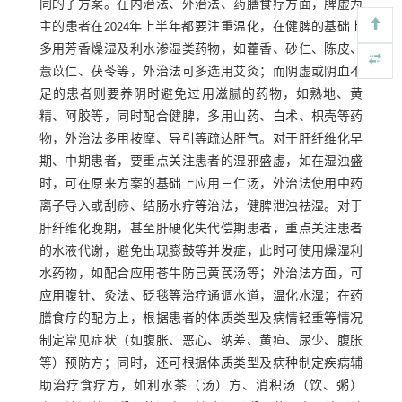
同的子方案。在内治法、外治法、药膳食疗方面，脾虚为
主的患者在2024年上半年都要注重温化，在健脾的基础上
多用芳香燥湿及利水渗湿类药物，如藿香、砂仁、陈皮、
薏苡仁、茯苓等，外治法可多选用艾灸；而阴虚或阴血不
足的患者则要养阴时避免过用滋腻的药物，如熟地、黄
精、阿胶等，同时配合健脾，多用山药、白术、枳壳等药
物，外治法多用按摩、导引等疏达肝气。对于肝纤维化早
期、中期患者，要重点关注患者的湿邪盛虚，如在湿浊盛
时，可在原来方案的基础上应用三仁汤，外治法使用中药
离子导入或刮痧、结肠水疗等治法，健脾泄浊祛湿。对于
肝纤维化晚期，甚至肝硬化失代偿期患者，重点关注患者
的水液代谢，避免出现膨鼓等并发症，此时可使用燥湿利
水药物，如配合应用苍牛防己黄芪汤等；外治法方面，可
应用腹针、灸法、砭毯等治疗通调水道，温化水湿；在药
膳食疗的配方上，根据患者的体质类型及病情轻重等情况
制定常见症状（如腹胀、恶心、纳差、黄疸、尿少、腹胀
等）预防方；同时，还可根据体质类型及病种制定疾病辅
助治疗食疗方，如利水茶（汤）方、消积汤（饮、粥）