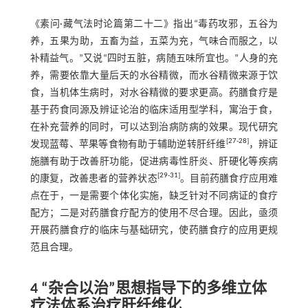
《素问·藏气法时论篇第二十二》指出“毒药攻邪，五谷为
养，五果为助，五畜为益，五菜为充，气味合而服之，以
补精益气。”又说“四时五脏，病随五味所宜也。”人身的充
养，需要依靠大量后天的水谷精微，而水谷精微来源于饮
食，当机体生病时，对水谷精微的要求更高。药膳食疗是
基于药食同源及辨证论治的临床适用型学科，寓治于食，
在补充营养的同时，可以达到治病防病的效果。现代研究
[
27
-
28
]
发现蓝莓、苹果等食物有助于辅助逆转肝纤维
，辨证
施膳有助于改善肝功能，促进病毒性肝炎、肝硬化等疾病
[
29
-
31
]
的康复，改善患者的营养状态
。目前药膳食疗应用难
点在于，一是需要个体化实施，缺乏针对不同病证的食疗
配方；二是对药膳食疗配方的使用不尽合理。因此，亟须
开展药膳食疗的临床与基础研究，使药膳食疗的应用更规
范且合理。
4 “杂合以治”思想指导下的多维立体
疗法体系治疗肝纤维化