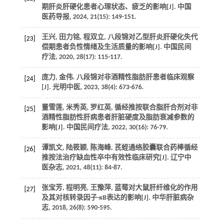
期肝炎肝硬化患者心理状态、疲乏的影响[J].
中国
医药导报
,
2024
,
21
(15): 149-151.
王兴, 田力铭, 程双立, 八段锦对乙型肝炎肝硬化失代
[23]
偿期患者负性情绪及生活质量的影响[J].
中国民间
疗法
,
2020
,
28
(17): 115-117.
庞力, 金伟. 八段锦对非酒精性脂肪肝患者临床观察
[24]
[J].
光明中医
,
2023
,
38
(4): 673-676.
董雪莲, 米秀英, 罗红英, 循经推按联合脂肝合剂对非
[25]
酒精性脂肪性肝病患者肝脏硬度及脂肪衰减参数的
影响[J].
中国民间疗法
,
2022
,
30
(16): 76-79.
谭凯文, 陆筱颖, 陈海峰, 芪蛭通络胶囊联合药棒循经
[26]
推按法治疗缺血性卒中有效性临床研究[J].
辽宁中
医杂志
,
2021
,
48
(11): 84-87.
张宝芳, 程明亮, 王豫萍, 蓝莓对大鼠肝纤维化的作用
[27]
及其对核转录因子-κB表达的影响[J].
中华肝脏病杂
志
,
2018
,
26
(8): 590-595.