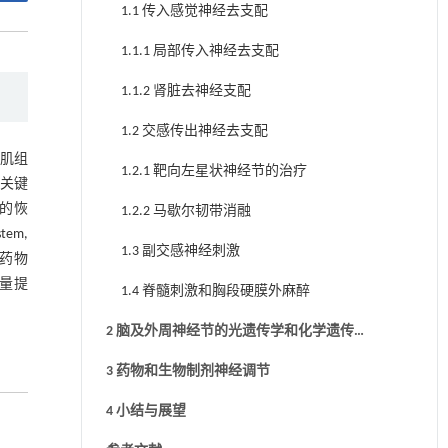
1.1 传入感觉神经去支配
1.1.1 局部传入神经去支配
1.1.2 肾脏去神经支配
1.2 交感传出神经去支配
心肌组
1.2.1 靶向左星状神经节的治疗
关键
的恢
1.2.2 马歇尔韧带消融
em,
1.3 副交感神经刺激
药物
量提
1.4 脊髓刺激和胸段硬膜外麻醉
2 脑及外周神经节的光遗传学和化学遗传
学调节
3 药物和生物制剂神经调节
4 小结与展望