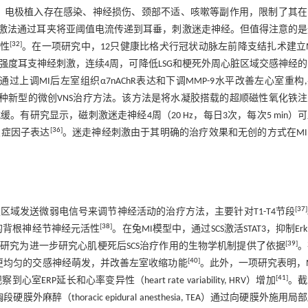
，电极植入存在感染、神经损伤、颈部不适、咳嗽等副作用，限制了其在
激法通过耳夹将亚阈值电流传递到耳垂，刺激迷走神经。但值得注意的是
[
32
]
限性
。在一项研究中，12只健康比格犬行冠状动脉左前降支结扎术建立
度耳支神经刺激，连续4周，可降低LSG和梗死外周心脏区域交感神经
调MI后左室组织α7nAChR表达和下调MMP-9水平改善左心室重构
种新型的微创VNS治疗方法。该方法是将水凝胶搭载的超顺磁性氧化铁注
研究显示，磁刺激迷走神经4周（20 Hz，每日3次，每次5 min）
[
36
]
炎症因子表达
。迷走神经刺激由于其明确的治疗效果和无创的方式在M
[
37
]
入电极向脊髓特定区域发送微弱电信号来调节神经活动的治疗方法，主要针对T1-T4节段
[
38
]
3）的背根神经节神经元活性
。在兔MI模型中，通过SCS激活STAT3，抑制Er
[
39
]
研究为进一步研究心肌梗死后SCS治疗作用的生物学机制提供了依据
。
[
40
]
围更均匀的交感神经萌发，并改善左室收缩功能
。此外，一项研究表明，
[
41
]
P延长和心率变异性（heart rate variability, HRV）增加
。截
horacic epidural anesthesia, TEA）通过向硬膜外施用局