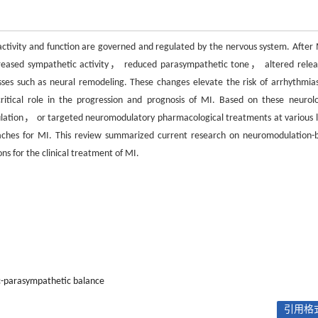
activity and function are governed and regulated by the nervous system. Afte
creased sympathetic activity， reduced parasympathetic tone， altered relea
es such as neural remodeling. These changes elevate the risk of arrhythmia
tical role in the progression and prognosis of MI. Based on these neurolo
ulation， or targeted neuromodulatory pharmacological treatments at various l
oaches for MI. This review summarized current research on neuromodulation-
s for the clinical treatment of MI.
-parasympathetic balance
引用格式