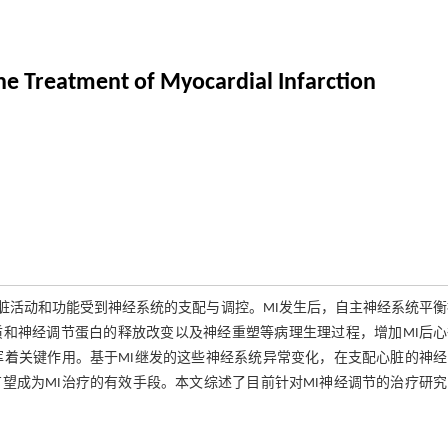
he Treatment of Myocardial Infarction
的重大挑战。心脏活动和功能受到神经系统的支配与调控。MI发生后，自主神经系统平
和神经调节蛋白的释放改变以及神经重塑等病理生理过程，增加MI后心
挥着关键作用。基于MI继发的这些神经系统异常变化，在支配心脏的神经
望成为MI治疗的有效手段。本文综述了目前针对MI神经调节的治疗研究