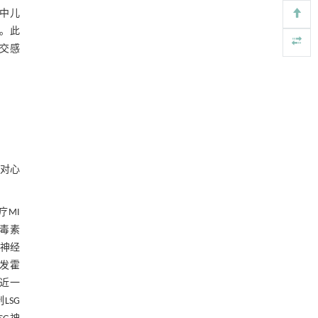
Soil Ecology Letters
. 2026, Vol.8(6): 260461-260488
区中儿
https://doi.org/10.1007/s42832-026-0486-4
。此
身交感
Green manure and chemical fertilizer
[4]
optimization to mitigate greenhouse gas
emission: A solution towards sustainable and
climate-resilient agriculture
Soil Ecology Letters
. 2026, Vol.8(6): 260461-260488
https://doi.org/10.1007/s42832-026-0475-7
Nitrogen application increases water use
[5]
加对心
efficiency and economic benefit of spring mung
bean-summer sweet maize cropping system on
the North China Plain
疗MI
ENGINEERING Agriculture
. 2026, Vol.13(5): 26680-
毒素
26696
神经
https://doi.org/10.15302/J-FASE-2026680
引发霍
近一
LSG