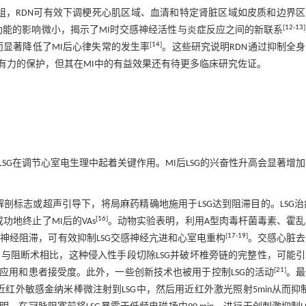
I模型组，RDN可有效下调梗死心肌区域、血清和特定肾脏区域如皮质和边界
[
12
-
13
]
学和肾功能的影响微小，揭示了MI时交感神经活性与炎症反应之间的新联系
[
14
]
而显著降低了MI后心律失常的发生率
。这些研究说明RDN通过抑制全
有力的保护，但其在MI中的有益效果还有待更多临床研究佐证。
G在调节心室电生理中起着关键作用。MI后LSG的兴奋性升高会显著增
剖标志或超声引导下，将局麻药精确地施用于LSG达到阻滞目的。LSG治
[
16
]
地终止了MI后的VAs
。动物实验表明，利用A型肉毒杆菌毒素、霍乱
[
17
-
19
]
学神经阻滞，可有效抑制LSG交感神经亢进和心室电重构
。交感心脏去
。与阻断术相比，这种侵入性手段切除LSG并破坏椎旁链的完整性，可能
[
21
]
应用和患者接受度。此外，一些创新技术也被用于控制LSG的活动
。最
外敏感金纳米棒微注射到LSG中，然后用近红外激光照射5min从而抑制