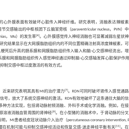
的心外膜表面有效破坏心脏传入神经纤维。研究表明，消融表达辣椒素
传入神经抑制了调节交感输出的中枢核团下丘脑室旁核（paraventricular nucleus，PVN
[
4
]
mias，VAs）的发生率
。心外膜感觉传入神经消融也可显著减弱左星状神
研究结果显示在大网膜脂肪组织内的不同位置精确注射高浓度辣椒素，可
梗死后升高的肠系膜和网膜脂肪组织传入输入和脑-心交感神经流出，增
系膜和网膜脂肪组织传入感觉神经通过抑制脑-心交感轴发挥心脏保护作
是抑制交感中枢过度激活的有效方式。
[
7
]
性高血压，近来研究表明其具有MI的治疗潜力
。RDN可同时破坏肾传入感觉通
信号，放大了系统交感神经的激活。RDN有效地破坏了这条通往大脑的
过多种方法实现，包括肾动脉射频消融、外科手术或化学消融。例如，在
[
9
]
乙醇溶液消融血管周围的肾神经
。在小型猪的消融术中，于肾动脉的分叉
患者经皮冠状动脉介入治疗（percutaneous coronary intervention, 
[
11
]
的潜在机制可能与抑制交感神经活动和恢复交感-迷走神经平衡有关
。在