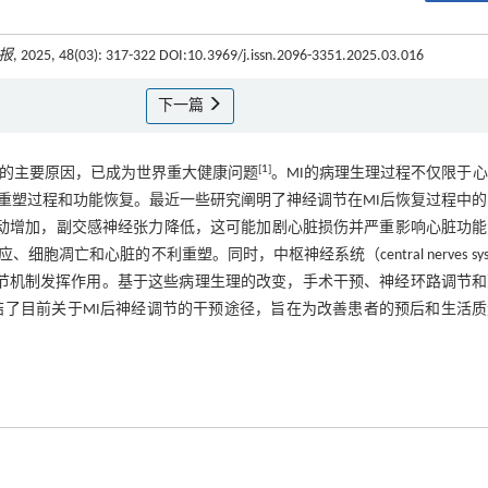
报
, 2025, 48(03): 317-322 DOI:10.3969/j.issn.2096-3351.2025.03.016
下一篇
[
1
]
病率和死亡率的主要原因，已成为世界重大健康问题
。MI的病理生理过程不仅限于
重塑过程和功能恢复。最近一些研究阐明了神经调节在MI后恢复过程中的
活动增加，副交感神经张力降低，这可能加剧心脏损伤并严重影响心脏功能
和心脏的不利重塑。同时，中枢神经系统（central nerves syst
调节机制发挥作用。基于这些病理生理的改变，手术干预、神经环路调节和
结了目前关于MI后神经调节的干预途径，旨在为改善患者的预后和生活质