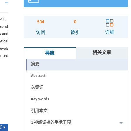
r MI，
534
0
se of
访问
被引
详细
s and
gical
evels
相关文章
导航
based
摘要
Abstract
关键词
Key words
引用本文
1 神经调控的手术干预
 ▾