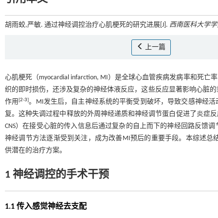
胡雨蛟,严敏. 通过神经调控治疗心肌梗死的研究进展[J].
西南医科大学学
上一篇
心肌梗死（myocardial infarction, MI）是全球心血管疾病发
织的即时损伤，还涉及复杂的神经体液反应，这些反应显著影响心脏的
[
2
-
3
]
作用
。MI发生后，自主神经系统的平衡受到破坏，导致交感神经
复。这种失调过程中释放的外周神经递质和神经调节蛋白促进了炎症反应、细胞凋亡
CNS）在接受心脏的传入信息后通过复杂的自上而下的神经回路反馈
神经调节方法逐渐受到关注，成为改善MI预后的重要手段。本综述总
供潜在的治疗方案。
1 神经调控的手术干预
1.1 传入感觉神经去支配