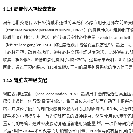
1.1.1 局部传入神经去支配
局部心脏交感传入神经消融术通过将苯酚和乙醇应用于冠脉左前降支
（transient receptor potential vanilloid1, TRPV1）的感觉
胶质细胞和神经元的激活，降低MI后室性心律失常（ventricular arrhyth
[
5
]
（left stellate ganglion, LSG）的过度活跃并增强心室稳定性
。最近一项
止心脏重塑，改善心功能，逆转心脏交感神经过度激活，此外逆转心肌
联素、神经肽Y，降低血清促炎因子和补体C3。这些结果表明，阻断肠
因此，通过干预MI后来自心脏或继发于MI的周围神经系统的传入信号
1.1.2 肾脏去神经支配
肾脏去神经支配（renal denervation, RDN）最初用于治疗难治
感传出通路。MI导致肾灌注减少，激活肾传入神经从而启动了中枢兴奋
[
8
]
路，并减轻了随后的周围交感神经激活对心肌的影响
。RDN可以通
腹手术的小鼠模型中，首先切除可见的肾神经束，然后使用10%苯酚
[
10
]
置专门的导管，通过经皮股动脉通道输送射频能量
。一项临床研究表明，MI
术后4周行RDN手术可改善心功能和运动耐量，RDN诱导的有益作用