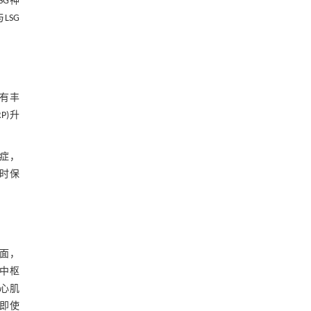
SG神
LSG
有丰
P)升
症，
时保
方面，
的中枢
心肌
，即使