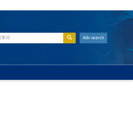
Adv search