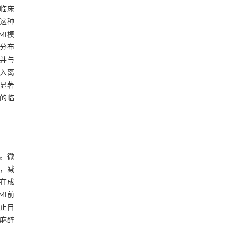
临床
这种
MI模
的分布
,并与
入离
可显著
I的临
。微
k，减
在成
MI前
止目
部麻醉