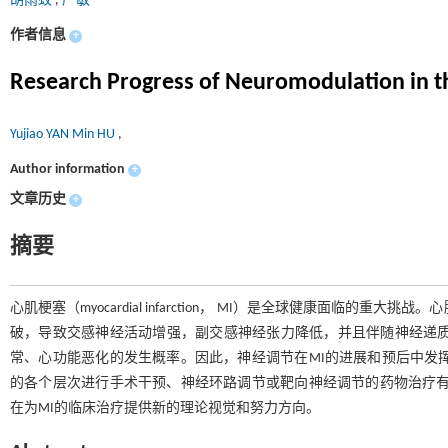
胡雨蛟
,
严敏
作者信息
+
Research Progress of Neuromodulation in t
Yujiao YAN Min HU
,
Author information
+
文章历史
+
摘要
心肌梗塞（myocardial infarction， MI）是全球健康面临
破，导致交感神经活动增强，副交感神经张力降低，并且伴随神经递质
常、心功能恶化的发生概率。因此，神经调节在MI的进展和预后中发
的各个层次进行手术干预、神经环路调节或靶向神经调节的药物治疗有
在为MI的临床治疗提供新的理论视觉和努力方向。