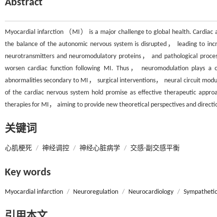
Abstract
Myocardial infarction （MI） is a major challenge to global health. Cardiac 
the balance of the autonomic nervous system is disrupted， leading to in
neurotransmitters and neuromodulatory proteins， and pathological process
worsen cardiac function following MI. Thus， neuromodulation plays a cri
abnormalities secondary to MI， surgical interventions， neural circuit mod
of the cardiac nervous system hold promise as effective therapeutic appr
therapies for MI， aiming to provide new theoretical perspectives and direction
关键词
心肌梗死
/
神经调控
/
神经心脏病学
/
交感-副交感平衡
Key words
Myocardial infarction
/
Neuroregulation
/
Neurocardiology
/
Sympathetic
引用本文