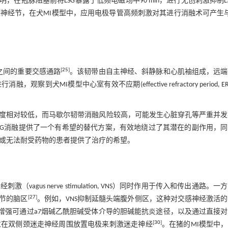
，在冠脉阻塞前将LSG暴露于低频电磁场中90 min，进行无创刺激抑制L
神经节，在犬MI模型中，应用电极导管高频刺激对其进行消融术可产生与
[
25
]
之间的重要交感通路
。该韧带由自主神经、斜静脉和心肌袖组成，远端
模型中心室有效不应期(effective refractory period, ER
度相对较低，而马歇尔韧带消融风险较高，可能发生心脏穿孔等严重并发
SG消融提供了一个有希望的替代方案，有效地绕过了其潜在的副作用，同
效或无法耐受药物的患者提供了治疗的希望。
us nerve stimulation, VNS）同时作用于传入和传出通路。一
[
27
]
节的脑区
。例如，VNS抑制延髓头端腹外侧区，这种对交感神经激活
增强可通过a7烟碱乙酰胆碱受体介导的胆碱能抗炎途径，以及通过直接对
[
30
]
通过在双侧颈迷走神经周围放置电极来刺激迷走神经
。在猪的MI模型中