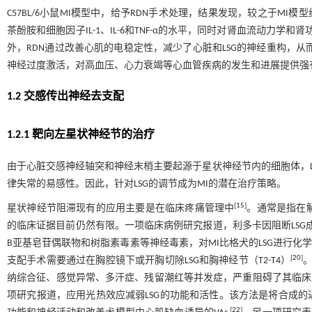
C57BL/6小鼠MI模型中，给予RDN手术处理，结果发现，较之于M
茶酚胺和细胞因子IL-1、IL-6和TNF-α的水平，同时对肾血流动力
外，RDN通过改善心肌的电稳定性，减少了心脏和LSG的神经重构，从
神经过度激活，对高血压、心力衰竭等心血管疾病的发生和进展提供强
1.2 交感传出神经去支配
1.2.1 靶向左星状神经节的治疗
由于心脏交感神经轴突和神经末梢主要起源于星状神经节内的细胞体，LS
律失常的易感性。因此，针对LSG的调节成为MI的潜在治疗策略。
[
15
]
星状神经节阻滞现有的应用主要是在临床疼痛管理中
。通常是指在解
的临床证据目前仍然有限。一项临床病例研究报道，利多卡因阻断LSG成功
B亚基皂苷偶联物和树脂素毒素等神经毒素，对MI比格犬的LSG进行化
[
20
]
支配手术需要通过在胸腔镜下或开胸切除LSG和胸神经节（T2-T4）
纳综合征、感觉异常、多汗症、残留潮红等并发症，严重阻碍了其临床
项研究报道，应用光热效应减弱LSG的功能和活性。该方法是将合成的近红
[
22
]