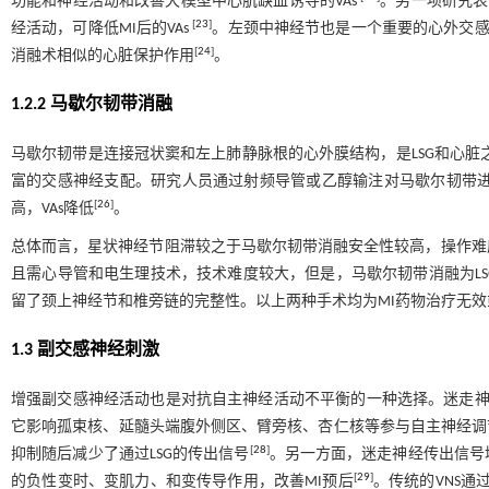
功能和神经活动和改善犬模型中心肌缺血诱导的VAs
。另一项研究表明
[
23
]
经活动，可降低MI后的VAs
。左颈中神经节也是一个重要的心外交感
[
24
]
消融术相似的心脏保护作用
。
1.2.2 马歇尔韧带消融
马歇尔韧带是连接冠状窦和左上肺静脉根的心外膜结构，是LSG和心脏
富的交感神经支配。研究人员通过射频导管或乙醇输注对马歇尔韧带进行消融，观察到犬MI
[
26
]
高，VAs降低
。
总体而言，星状神经节阻滞较之于马歇尔韧带消融安全性较高，操作难
且需心导管和电生理技术，技术难度较大，但是，马歇尔韧带消融为L
留了颈上神经节和椎旁链的完整性。以上两种手术均为MI药物治疗无
1.3 副交感神经刺激
增强副交感神经活动也是对抗自主神经活动不平衡的一种选择。迷走神经刺激（vag
它影响孤束核、延髓头端腹外侧区、臂旁核、杏仁核等参与自主神经调
[
28
]
抑制随后减少了通过LSG的传出信号
。另一方面，迷走神经传出信号
[
29
]
的负性变时、变肌力、和变传导作用，改善MI预后
。传统的VNS