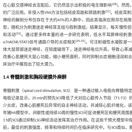
[
28
]
在心脏交感神经去支配后，它仍然显示出积极的电生理影响
。然而
[
31
]
的广泛应用。非侵入性VNS方法包括经皮耳路和颈路刺激
。经皮耳刺
神经的解剖分布仅存在于大约45%的人群中，因此其临床应用存在局
型，随机分为刺激迷走神经耳支组与假刺激组，结果显示，每天慢性低强
[
33
]
和活动
。通过更多样本量的进一步研究表明，低水平耳屏神经刺激通过上
[
34
-
35
]
α7nAChR/STAT3信号通路介导的炎症相关
。可注射磁性水凝胶是一
体大鼠颈部迷走神经，在轻度磁场下，迷走神经电位升高，导致心率减缓。有
改善心肌梗死大鼠心功能，缩小梗死面积，同时抑制炎症细胞浸润和
床治疗中展现出了较大潜力。
1.4 脊髓刺激和胸段硬膜外麻醉
脊髓刺激（spinal cord stimulation, SCS） 是一种通过植
电极记录显示，20 min的预先SCS降低了犬对应心脏传入节段（T1-T
少炎症，改善心肌梗死后异常的自主神经活动，并减轻心肌纤维化，该
年猪MI模型中，间歇性或持续10周的慢性SCS可促进梗死区和梗死周
1 h的SCS通过抑制LSG神经活动发挥其治疗作用。在这些干预犬模型中观察到心室ER
前，最佳的刺激强度、频率和持续时间仍在临床研究中。与SCS类似，胸段硬膜外麻醉（t