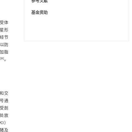
参考文献
基金资助
受体
）中星形
经节
以防
动力学引导的聚对苯二甲酸乙二酯可控低聚解
[1]
加脂
聚及其定制化高性能聚合物升级回收
[
6
]
用
。
Engineering
. 2026, Vol.58(3): 1-303
https://doi.org/10.1016/j.eng.2026.02.010
TRPML1通过抑制VDAC1寡聚化调控线粒体稳态
[2]
并改善心肌肥厚
Engineering
. 2026, Vol.58(3): 1-303
路和交
https://doi.org/10.1016/j.eng.2025.10.033
信号通
接受剖
Effects of straw management practices on soil
[3]
处放
organic carbon fraction dynamics and
PCI）
greenhouse gas emissions in a double-season
rice cropping system
猪及