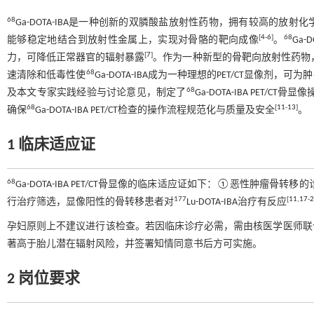
68
Ga-DOTA-IBA是一种创新的双膦酸盐放射性药物，拥有较高的放
[
4
-
6
]
68
能够稳定地结合到放射性金属上，实现对骨骼的靶向成像
。
Ga
[
7
]
力，可降低正常器官的辐射暴露
。作为一种新型的骨靶向放射性药物
68
速清除和低毒性使
Ga-DOTA-IBA成为一种理想的PET/CT显像
68
及本文专家实践经验与讨论意见，制定了
Ga-DOTA-IBA PET/
68
[
11
-
13
]
确保
Ga-DOTA-IBA PET/CT检查的操作流程规范化与质量及安全
。
1 临床适应证
68
Ga-DOTA-IBA PET/CT骨显像的临床适应证如下：①恶性肿瘤骨转移的
177
[
11
,
17
-
2
行治疗筛选，显像阳性的骨转移患者对
Lu-DOTA-IBA治疗有反应
孕妇原则上不建议进行该检查。若因临床诊疗必需，需由核医学医师联
著高于胎儿潜在辐射风险，并签署知情同意书后方可实施。
2 岗位要求