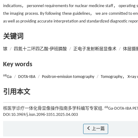
indications， personnel requirements for nuclear medicine staff， operating sp
the imaging process. By following these guidelines， we are committed to ens
as well as providing accurate interpretation and standardized diagnostic repor
关键词
镓
/
四氮十二环四乙酸-伊班膦酸
/
正电子发射断层显像术
/
体层摄
Key words
68
Ga
/
DOTA-IBA
/
Positron-emission tomography
/
Tomography， X-ray
引用本文
68
核医学诊疗一体化骨显像操作指南多学科编写专家组.
Ga-DOTA-IBA
DOI:10.3969/j.issn.2096-3351.2025.04.003
上一篇