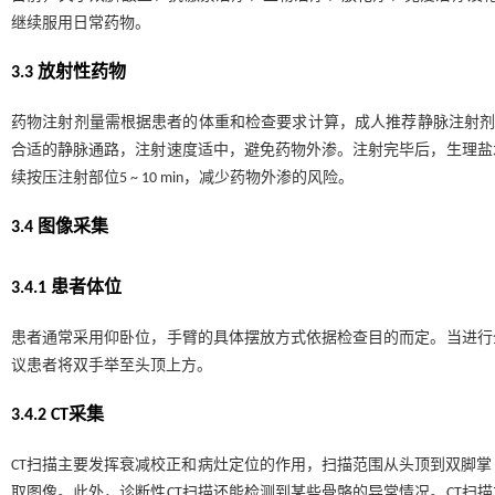
继续服用日常药物。
3.3 放射性药物
药物注射剂量需根据患者的体重和检查要求计算，成人推荐静脉注射剂量为1.85 ~ 2
合适的静脉通路，注射速度适中，避免药物外渗。注射完毕后，生理盐
续按压注射部位5 ~ 10 min，减少药物外渗的风险。
3.4 图像采集
3.4.1 患者体位
患者通常采用仰卧位，手臂的具体摆放方式依据检查目的而定。当进行
议患者将双手举至头顶上方。
3.4.2 CT采集
CT扫描主要发挥衰减校正和病灶定位的作用，扫描范围从头顶到双脚掌（全身扫描
取图像。此外，诊断性CT扫描还能检测到某些骨骼的异常情况。CT扫