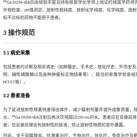
68
Ga-DOTA-IBA应由经验丰富且持有核医学化学师上岗证的核医
外观检查、pH值测定、放射性核纯度、放射化学纯度、化学纯度、放
标不达标的药物不能用于患者。
3 操作规范
3.1 病史采集
包括患者的诊断及相关病史（如肿瘤史、手术史、放化疗史、外伤史及
例、碱性磷酸酶以及各种肿瘤标志物结果等）、既往的影像学检查结果
PET/CT等）。
3.2 患者准备
为了促进放射性核素快速排出体外，减少辐射剂量并提升成像质量，除非存
68
水、
Ga-DOTA-IBA注射后再次饮用超过250 mL的水。患者应
者，应妥善处理含有放射性的尿液，防止放射性物质的意外暴露。
目前，关于双膦酸盐、抗激素治疗、生物治疗、放化疗、免疫治疗及