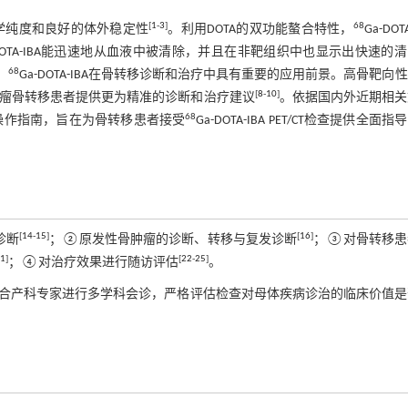
[
1
-
3
]
68
射化学纯度和良好的体外稳定性
。利用DOTA的双功能螯合特性，
Ga-DOTA
-DOTA-IBA能迅速地从血液中被清除，并且在非靶组织中也显示出快速的
68
，
Ga-DOTA-IBA在骨转移诊断和治疗中具有重要的应用前景。高骨靶向
[
8
-
10
]
剂，可为肿瘤骨转移患者提供更为精准的诊断和治疗建议
。依据国内外近期相关
68
CT骨显像操作指南，旨在为骨转移患者接受
Ga-DOTA-IBA PET/CT检查提供全面指
[
14
-
15
]
[
16
]
诊断
；②原发性骨肿瘤的诊断、转移与复发诊断
；③对骨转移患
1
]
[
22
-
25
]
；④对治疗效果进行随访评估
。
合产科专家进行多学科会诊，严格评估检查对母体疾病诊治的临床价值是