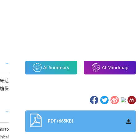
AI Summary
AI Mindmap
临床适
确保
PDF (665KB)
ms to
nical