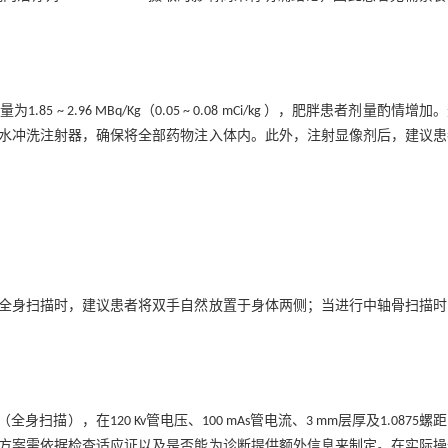
.96 MBq/Kg（0.05 ~ 0.08 mCi/kg ），肥胖患者剂量酌情增加
水冲洗注射器，确保将全部药物注入体内。此外，注射显像剂后，建议患
全身扫描时，建议患者将双手自然放置于身体两侧；当进行中轴骨扫描时
），在120 Kv管电压、100 mAs管电流、3 mm层厚及1.0875螺
描方案需依据检查适应证以及是否能为诊断提供额外信息来制定。在实际