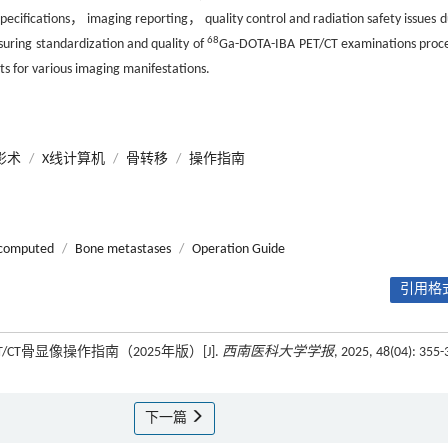
ecifications， imaging reporting， quality control and radiation safety issues d
68
uring standardization and quality of
Ga-DOTA-IBA PET/CT examinations pro
ts for various imaging manifestations.
影术
/
X线计算机
/
骨转移
/
操作指南
 computed
/
Bone metastases
/
Operation Guide
引用格式
 PET/CT骨显像操作指南（2025年版）[J].
西南医科大学学报
, 2025, 48(04): 355-
下一篇