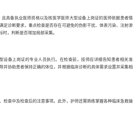
的专业人员，且具备执业医师资格以及核医学医师大型设备上岗证的医师依据患者
满足诊断要求，重点检查是否存在可避免的伪影干扰、体表污染、注射渗
标时，判断是否增加局部采集。
医学技师大型设备上岗证的专业人员执行。在检查前，技师应详细告知患者相关
导并协助患者保持正确的体位，并根据临床诊断的具体需求设置并采集相
、检查中及检查后的注意事项。此外，护师还需熟练掌握各种临床急救操