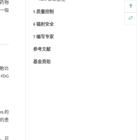
含药物
一指
5 质量控制
6 辐射安全
7 编写专家
参考文献
基金资助
胞比
F-FDG
mL的
禁的患
食，可