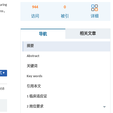
uring
944
0
cess，
访问
被引
详细
相关文章
导航
摘要
Abstract
关键词
 ▾
Key words
引用本文
358
1 临床适应证
2 岗位要求