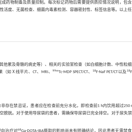
学药师完成药物制备及质量控制。每次标记药物后需要提供质控情况说明，包
射性活度、无菌检查、细菌内毒素检测、容器密封性、标签信息等。以上任
其他累及骨骼的病史等）、相关的实验室检查（如白细胞计数、中性粒细
99m
18
18
（如Ⅹ线平片、CT、MRI、
Tc-MDP SPECT/CT、
F-NaF PET/CT以及
在禁忌证，患者应在检查前充分水化，即检查前1 h内饮用超过250 
在显像前排空膀胱。对于使用导尿袋的患者，需确保导尿袋已完全排空。对于尿失
68
靶向治疗对
Ga-DOTA-IBA摄取的影响尚未有明确结论，因此患者无需禁