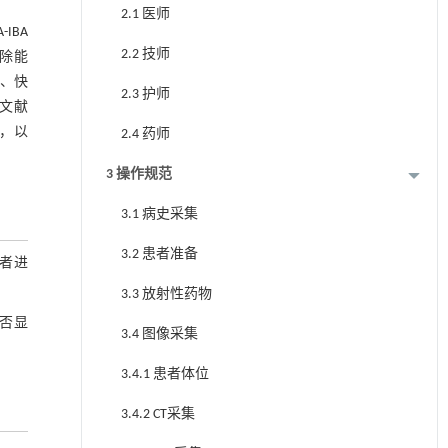
2.1 医师
-IBA
2.2 技师
清除能
性、快
2.3 护师
文献
导，以
2.4 药师
3 操作规范
3.1 病史采集
3.2 患者准备
者进
3.3 放射性药物
否显
3.4 图像采集
3.4.1 患者体位
3.4.2 CT采集