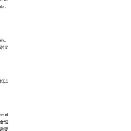
le，
in。
代谢显
如进
e of
在合理
，需要