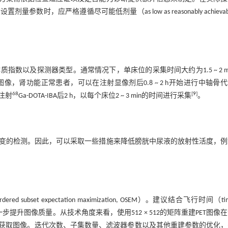
应严格遵循尽可能低剂量（as low as reasonably achievab
以及探测器类型。通常情况下，单床位的采集时间大约为1.5 ~ 2 m
肾功能正常患者，可以在注射显像剂后0.8 ~ 2 h开始进行中轴骨
68
[
9
]
注射
Ga-DOTA-IBA后2 h，以每个床位2 ~ 3 min的时间进行采集
。
变的检测。因此，可以采取一些措施来降低膀胱中尿液的放射性活度，例
ubset expectation maximization, OSEM）。建议结合飞行时间（tim
）等先进技术来进一步提升图像质量。从技术角度来看，使用512 × 512的矩阵重建PET图像
矩阵来获取图像。迭代次数、子集数量、滤波器参数以及其他重建参数的优化