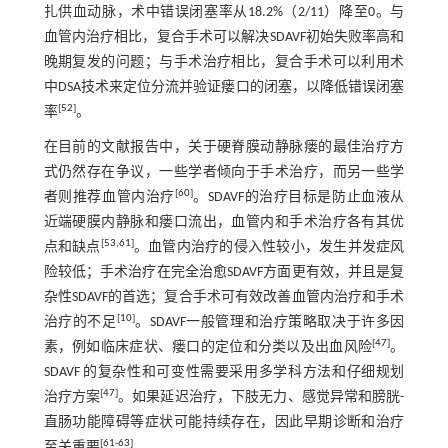
扎供血动脉，术中错误闭塞率从18.2%（2/11）降至0。与
血管内治疗相比，复合手术可以解决SDAVF初始失败率高和
晚期复发的问题；与手术治疗相比，复合手术可以利用术
中DSA技术来定位分流并验证瘘口的闭塞，以降低错误闭塞
[
52
]
率
。
在目前的文献报告中，关于硬脊膜动静脉瘘的最佳治疗方
式仍然存在争议，一些学者倾向于手术治疗，而另一些学
[
60
]
者则推荐血管内治疗
。SDAVF的治疗目标是防止血液从
近端硬膜内静脉和瘘口流出，血管内和手术治疗各有其优
[
53
,
61
]
点和缺点
。血管内治疗的侵入性较小，发生并发症风
险较低；手术治疗在完全治愈SDAVF方面更有效，并且是复
杂性SDAVF的首选；复合手术可有效改善血管内治疗和手术
[
10
]
治疗的不足
。SDAVF一般管理和治疗策略取决于许多因
[
47
]
素，例如临床症状、瘘口的定位和分类以及出血风险
。
SDAVF 的复杂性和可变性需要采用多学科方法和仔细规划
[
47
]
治疗方案
。如果延迟治疗，下肢无力、感觉异常和膀胱-
直肠功能障碍等症状可能持续存在，因此早期诊断和治疗
[
61
-
63
]
至关重要
。