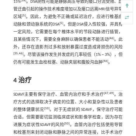
[
18
]
15%
。DSA阴性可能是静脉高压导致的瘘口分流受限、血
管迂曲引起的操作技术难度增加以及瘘口远离MRI信号异常
[
5
]
区域
。因此，为避免不正确或延迟治疗，应进行椎基底
[
5
]
动脉和颈动脉系统的DSA
。但是DSA侵入性较强，并具有
一定风险，它需要在每个椎体水平的节段动脉进行插管，
[
46
]
且某些情况下，需要全身麻醉以确保患者不能活动
。此
外，还存在造影剂过多和放射暴露过度造成肾损伤的风险
[
35
,
46
]
。尽管该操作发生并发症的几率较低（1% ~ 3%），但
[
46
]
仍有可能发生血栓栓塞、动脉夹层和腹股沟血肿
。
4 治疗
[
47
,
49
]
SDAVF主要有保守治疗、血管内治疗和手术治疗
。治
疗方式的选择取决于病变的位置、大小和复杂性以及患者
[
10
]
的整体健康状况
。对于无症状的 SDAVF，保守治疗可能
合适，但需要密切监测临床症状和影像学检查，因为存在
[
50
]
进展为症状性SDAVF的风险
。血管内治疗包括使用导管
和栓塞剂来封闭动脉和静脉之间的异常连接，比手术治疗