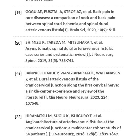
GOGU
AE
,
PUSZTAI
A
,
STROE
AZ
,
et al
. Back pain in
[19]
rare diseases: a comparison of neck and back pain
between spinal cord ischemia and spinal dural
arteriovenous fistula[J].
Brain Sci
,
2020
,
10
(9): 618.
SHIMIZU
K
,
TAKEDA
M
,
MITSUHARA
T
,
et al
.
[20]
Asymptomatic spinal dural arteriovenous fistula:
case series and systematic review[J].
J Neurosurg
Spine
,
2019
,
31
(5): 733-741.
IAMPREECHAKUL
P
,
WANGTANAPHAT
K
,
WATTANASEN
[21]
Y
,
et al
. Dural arteriovenous fistula of the
craniocervical junction along the first cervical nerve:
a single-center experience and review of the
literature[J].
Clin Neurol Neurosurg
,
2023
,
224
:
107548.
HIRAMATSU
M
,
SUGIU
K
,
ISHIGURO
T
,
et al
.
[22]
Angioarchitecture of arteriovenous fistulas at the
craniocervical junction: a multicenter cohort study of
54 patients[J].
J Neurosurg
,
2018
,
128
(6): 1839-1849.