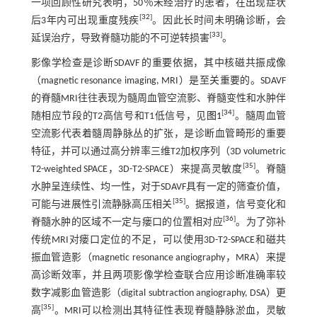
一项回顾性研究表明，50％未经治疗的患者，在出现症状
[
32
]
后3年内可出现重度残疾
。因此长时间未明确诊断，会
[
33
]
延误治疗，导致脊髓功能的不可逆转损害
。
影像学检查是诊断SDAVF 的重要依据，其中核磁共振成像
（magnetic resonance imaging, MRI）是至关重要的。SDAVF
的脊髓MRI往往表现为髓周血管空流影、脊髓变性和水肿伴
[
34
]
随相应节段的T2高信号和T1低信号，见
图1
。髓周血管
空流影代表着髓周静脉丛的扩张，是诊断血管畸形的重要
特征，并可以通过高分辨率三维T2加权序列（3D volumetric
[
35
]
T2-weighted SPACE，3D-T2-SPACE）来提高灵敏度
。脊髓
水肿呈连续性、均一性，对于SDAVF具有一定的筛查价值，
[
35
]
可能与进展性引流静脉高压相关
。据报道，信号变化和
[
36
]
脊髓水肿的区域不一定与瘘口的位置相对应
。为了弥补
传统MRI对瘘口定位的不足，可以使用3D-T2-SPACE和磁共
振血管造影（magnetic resonance angiography，MRA）来提
高诊断效率，并且两项影像学检查联合应用诊断准确率较
数字减影血管造影（digital subtraction angiography, DSA）更
[
35
]
高
。MRI可以检测出其特征性表现脊髓静脉淤血，灵敏