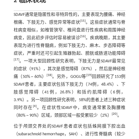
2 临床表现
SDAVF通常是隐匿性和非特异性的，主要表现为腰痛、神经
[
15
]
根痛、下肢无力、感觉异常等症状
。这些症状通常与脊
柱病变相似，如椎管狭窄、椎间盘退行性疾病和周围神经
[
16
]
病变，因此初步评估时容易被误诊
。疾病晚期，其主要
表现为进行性脊髓病，例如下肢无力、麻木、步态障碍等
症状，严重时还可引起生殖器勃起、膀胱或肠道功能障碍
[
17
]
。一项大型回顾性研究表明，下肢无力是SDAVF最常见
的症状（91%），其次是感觉障碍（87%），然后是神经根
[
18
]
[
19
]
痛（50% ~ 60%）
。另外，GOGU等
回顾研究了153例
SDAVF患者，主要症状包括下肢无力（74例，48.4%）、下
肢感觉障碍（41例，26.8%）和括约肌障碍（6例，
3.9%）。另一项回顾性研究表明，58%的患者上述三种症状
[
4
]
同时存在
。在症状性SDAVF中，病变通常累及胸腰椎
[
20
]
（80% ~ 90%）区域，颈部区域一般受累较少（2%）
。
位于颅颈交界处的SDAVF患者症状包括蛛网膜下腔出血
（subarachnoid hemorrhage，SAH）、进行性脊髓病（较少