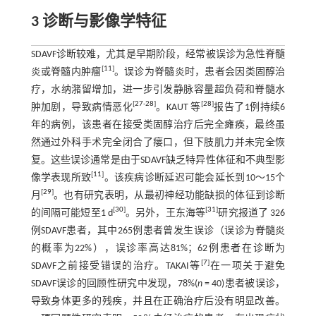
3 诊断与影像学特征
SDAVF诊断较难，尤其是早期阶段，经常被误诊为急性脊髓
[
11
]
炎或脊髓内肿瘤
。误诊为脊髓炎时，患者会因类固醇治
疗，水纳潴留增加，进一步引发静脉容量超负荷和脊髓水
[
27
-
28
]
[
28
]
肿加剧，导致病情恶化
。KAUT 等
报告了1例持续6
年的病例，该患者在接受类固醇治疗后完全瘫痪，最终虽
然通过外科手术完全闭合了瘘口，但下肢肌力并未完全恢
复。这些误诊通常是由于SDAVF缺乏特异性体征和不典型影
[
11
]
像学表现所致
。该疾病诊断延迟可能会延长到10～15个
[
29
]
月
。也有研究表明，从最初神经功能缺损的体征到诊断
[
30
]
[
31
]
的间隔可能短至1 d
。另外，王东海等
研究报道了 326
例SDAVF患者，其中265例患者曾发生误诊（误诊为脊髓炎
的概率为22%），误诊率高达81%；62例患者在诊断为
[
7
]
SDAVF之前接受错误的治疗。TAKAI等
在一项关于避免
SDAVF误诊的回顾性研究中发现，78%(
n
= 40)患者被误诊，
导致身体更多的残疾，并且在正确治疗后没有明显改善。