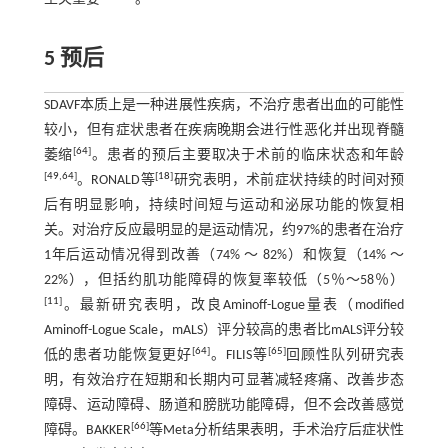
5 预后
SDAVF本质上是一种进展性疾病，不治疗患者出血的可能性
较小，但有症状患者在疾病晚期会进行性恶化并出现脊髓
[
64
]
萎缩
。患者的预后主要取决于术前的临床状态和年龄
[
49
,
64
]
[
18
]
。RONALD等
研究表明，术前症状持续的时间对预
后有明显影响，持续时间短与运动和泌尿功能的恢复相
关。对治疗反应最明显的是运动情况，约97%的患者在治疗
1年后运动情况得到改善（74% ～ 82%）和恢复（14% ～
22%），但括约肌功能障碍的恢复率较低（5％～58％）
[
11
]
。最新研究表明，改良Aminoff-Logue量表（modified
Aminoff-Logue Scale，mALS）评分较高的患者比mALS评分较
[
64
]
[
65
]
低的患者功能恢复更好
。FILIS等
回顾性队列研究表
明，有效治疗在短期和长期内可显著减轻疼痛、改善步态
障碍、运动障碍、肠道和膀胱功能障碍，但不会改善感觉
[
66
]
障碍。BAKKER
等Meta分析结果表明，手术治疗后症状性