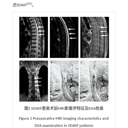
[
35
]
虑SDAVF
。
图1 SDAVF患者术前MRI影像学特征及DSA检查
Figure 1 Preoperative MRI imaging characteristics and
DSA examination in SDAVF patients