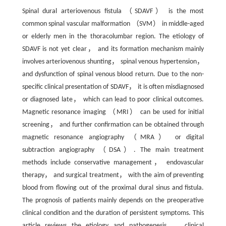
Spinal dural arteriovenous fistula （SDAVF） is the most
common spinal vascular malformation （SVM） in middle-aged
or elderly men in the thoracolumbar region. The etiology of
SDAVF is not yet clear， and its formation mechanism mainly
involves arteriovenous shunting， spinal venous hypertension，
and dysfunction of spinal venous blood return. Due to the non-
specific clinical presentation of SDAVF， it is often misdiagnosed
or diagnosed late， which can lead to poor clinical outcomes.
Magnetic resonance imaging （MRI） can be used for initial
screening， and further confirmation can be obtained through
magnetic resonance angiography （MRA） or digital
subtraction angiography （DSA）. The main treatment
methods include conservative management， endovascular
therapy， and surgical treatment， with the aim of preventing
blood from flowing out of the proximal dural sinus and fistula.
The prognosis of patients mainly depends on the preoperative
clinical condition and the duration of persistent symptoms. This
article reviews the etiology and pathogenesis， clinical