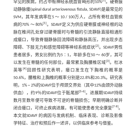
[
1
]
罕见的疾病，约占中枢神经系统血管畸形的10%
。硬脊膜
动静脉瘘(spinal dural arteriovenous fistula, SDAVF)是最常见的
SVM，其年发病率在5 ～ 10 / 100万人，占所有脊柱血管疾
[
1
]
病的70% ～ 80%
。SDAVF定义为供应硬脊膜或神经根的动
脉在椎间孔处穿过硬脊膜时与脊髓的引流静脉直接相通形
成瘘口，导致脊髓静脉回流障碍和静脉高压，并出现步态
[
2
]
障碍、下肢无力和感觉障碍等神经系统症状
。SDAVF男性
患者居多，男女比例约为5∶1，年龄多在50 ～ 60岁，其可
[
3
]
以发生在脊髓的任何部位，最常累及胸腰椎区域
。杜冰
[
4
]
英等
回顾性研究表明，瘘口发生在下胸椎的概率是
50.6%，腰椎和上胸椎的概率分别是22.8%和20.3%。研究表
明，1% ~ 2%的SDAVF位于颅颈交界处（其中12%由颈外动脉
[
5
-
6
]
供血），约9％的SDAVF位于骶尾部
。进展期SDAVF持续
数月至数年便可导致不可逆的脊髓损伤；早期明确诊断并
[
7
-
9
]
闭合瘘口，可终止疾病进展，有可能使患者完全康复
。
本文就SDAVF 的病因与发病机制、临床表现、诊断及影像
学特征、治疗和预后作一述评，以供临床参考与借鉴。