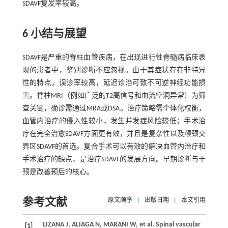
SDAVF复发率较高。
6 小结与展望
SDAVF是严重的脊柱血管疾病，在出现进行性脊髓病临床表
现的患者中，鉴别诊断不应忽视。由于其症状存在非特异
性的特点，误诊率较高，延迟诊治可致不可逆神经功能损
害。脊柱MRI（例如广泛的T2高信号和血流空洞异常）为筛
查关键，确诊需通过MRA或DSA。治疗策略需个体化权衡，
血管内治疗的侵入性较小，发生并发症风险较低；手术治
疗在完全治愈SDAVF方面更有效，并且是复杂性以及颅颈交
界区SDAVF的首选。复合手术可以有效的解决血管内治疗和
手术治疗的缺点，是治疗SDAVF的发展方向。早期诊断与干
预是改善预后的核心。
参考文献
原文顺序
|
出版日期
|
本文引用
LIZANA
J
,
ALIAGA
N
,
MARANI
W
,
et al
. Spinal vascular
[1]