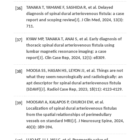
TANAKA
T
,
YAMANE
F
,
SASHIDA
R
,
et al
. Delayed
[36]
diagnosis of spinal dural arteriovenous fistula: a case
report and scoping review[J].
J Clin Med
,
2024
,
13
(3):
711.
KYAW
MP
,
TANAKA
T
,
ANAI
S
,
et al
. Early diagnosis of
[37]
thoracic spinal dural arteriovenous fistula using
lumbar magnetic resonance imaging: a case
report[J].
Clin Case Rep
,
2024
,
12
(1): e8309.
MOOSA
SS
,
HASAN
HS
,
LEYON
JJ
,
et al
. Things are not
[38]
what they seem neurologically and radiologically: an
apt descriptor for spinal dural arteriovenous fistula
(SDAVF)[J].
Radiol Case Rep
,
2023
,
18
(11): 4123-4129.
MOOSAVI
A
,
KALAPOS
P
,
CHURCH
EW
,
et al
.
[39]
Localization of spinal dural arteriovenous fistulas
from the spatial relationships of perimedullary
vessels on standard MRI[J].
J Neurosurg Spine
,
2024
,
40
(3): 389-394.