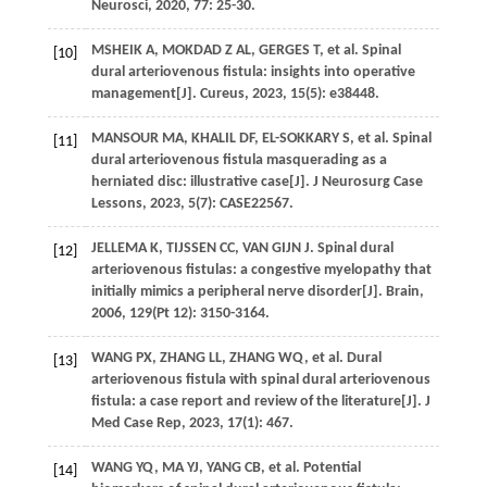
Neurosci
,
2020
,
77
: 25-30.
MSHEIK
A
,
MOKDAD Z
AL
,
GERGES
T
,
et al
. Spinal
[10]
dural arteriovenous fistula: insights into operative
management[J].
Cureus
,
2023
,
15
(5): e38448.
MANSOUR
MA
,
KHALIL
DF
,
EL-SOKKARY
S
,
et al
. Spinal
[11]
dural arteriovenous fistula masquerading as a
herniated disc: illustrative case[J].
J Neurosurg Case
Lessons
,
2023
,
5
(7): CASE22567.
JELLEMA
K
,
TIJSSEN
CC
,
VAN GIJN
J
. Spinal dural
[12]
arteriovenous fistulas: a congestive myelopathy that
initially mimics a peripheral nerve disorder[J].
Brain
,
2006
,
129
(Pt 12): 3150-3164.
WANG
PX
,
ZHANG
LL
,
ZHANG
WQ
,
et al
. Dural
[13]
arteriovenous fistula with spinal dural arteriovenous
fistula: a case report and review of the literature[J].
J
Med Case Rep
,
2023
,
17
(1): 467.
WANG
YQ
,
MA
YJ
,
YANG
CB
,
et al
. Potential
[14]