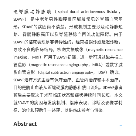
硬脊膜动静脉瘘（spinal dural arteriovenous fistula，
SDAVF） 是中老年男性胸腰椎区域最常见的脊髓血管畸
形。SDAVF的病因尚不清楚，形成机制主要涉及动静脉短
路、脊髓静脉高压以及脊髓静脉血回流功能障碍。由于
SDAVF的临床表现是非特异性的，经常被误诊或延迟诊断，
导致不良的临床结局。核磁共振成像（magnetic resonance
imaging， MRI）可用于SDAVF初筛，进一步可通过磁共振血
管造影（magnetic resonance angiography，MRA）或数字减
影血管造影（digital subtraction angiography， DSA）确诊。
SDAVF治疗方式主要有保守治疗、血管内治疗和手术治疗，
目的是防止血液从近端硬膜内静脉和瘘口流出。SDAVF患者
预后主要取决于术前临床状态和症状持续时间长短。本文
就SDAVF 的病因与发病机制、临床表现、诊断及影像学特
征、治疗和预后作一述评，以供临床参考与借鉴。
Abstract