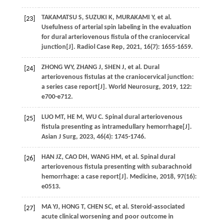
TAKAMATSU
S
,
SUZUKI
K
,
MURAKAMI
Y
,
et al
.
[23]
Usefulness of arterial spin labeling in the evaluation
for dural arteriovenous fistula of the craniocervical
junction[J].
Radiol Case Rep
,
2021
,
16
(7): 1655-1659.
ZHONG
WY
,
ZHANG
J
,
SHEN
J
,
et al
. Dural
[24]
arteriovenous fistulas at the craniocervical junction:
a series case report[J].
World Neurosurg
,
2019
,
122
:
e700-e712.
LUO
MT
,
HE
M
,
WU
C
. Spinal dural arteriovenous
[25]
fistula presenting as intramedullary hemorrhage[J].
Asian J Surg
,
2023
,
46
(4): 1745-1746.
HAN
JZ
,
CAO
DH
,
WANG
HM
,
et al
. Spinal dural
[26]
arteriovenous fistula presenting with subarachnoid
hemorrhage: a case report[J].
Medicine
,
2018
,
97
(16):
e0513.
MA
YJ
,
HONG
T
,
CHEN
SC
,
et al
. Steroid-associated
[27]
acute clinical worsening and poor outcome in