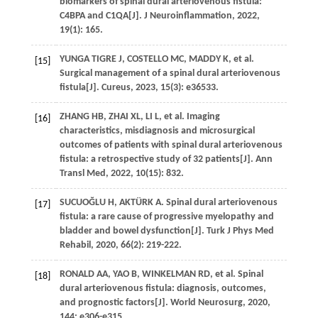
biomarkers of spinal dural arteriovenous fistula:
C4BPA and C1QA[J].
J Neuroinflammation
,
2022
,
19
(1): 165.
YUNGA TIGRE
J
,
COSTELLO
MC
,
MADDY
K
,
et al
.
[15]
Surgical management of a spinal dural arteriovenous
fistula[J].
Cureus
,
2023
,
15
(3): e36533.
ZHANG
HB
,
ZHAI
XL
,
LI
L
,
et al
. Imaging
[16]
characteristics, misdiagnosis and microsurgical
outcomes of patients with spinal dural arteriovenous
fistula: a retrospective study of 32 patients[J].
Ann
Transl Med
,
2022
,
10
(15): 832.
SUCUOĞLU
H
,
AKTÜRK
A
. Spinal dural arteriovenous
[17]
fistula: a rare cause of progressive myelopathy and
bladder and bowel dysfunction[J].
Turk J Phys Med
Rehabil
,
2020
,
66
(2): 219-222.
RONALD
AA
,
YAO
B
,
WINKELMAN
RD
,
et al
. Spinal
[18]
dural arteriovenous fistula: diagnosis, outcomes,
and prognostic factors[J].
World Neurosurg
,
2020
,
144
: e306-e315.