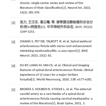
shunts: single-center series and review of the
literature of their classification[J].
Neurol Int
,
2022
,
14
(3): 581-599.
张力, 王汉东, 潘云曦,
等
. 硬脊膜动静脉瘘的诊治分
[2]
析(附14例报告)[J].
中华神经外科杂志
,
2019
,
35
(12):
1249-1253.
CHIANG
S
, PET DB,
TALBOTT
JF
,
et al
. Spinal epidural
[3]
arteriovenous fistula with nerve root enhancement
mimicking myeloradiculitis: a case report[J].
BMC
Neurol
,
2023
,
23
(1): 62.
DU
BY
,
LIANG
M
,
FAN
CX
,
et al
. Clinical and imaging
[4]
features of spinal dural arteriovenous fistula: clinical
experience of 15 years for a major tertiary
hospital[J].
World Neurosurg
,
2020
,
138
: e177-e182.
BROEKX
S
,
HOUBEN
R
,
STOCKX
L
,
et al
. The external
[5]
carotid artery as a rare feeder of a spinal dural
arteriovenous fistula causing cervical myelopathy: a
review of the literature[J].
Brain Spine
,
2021
,
1
: