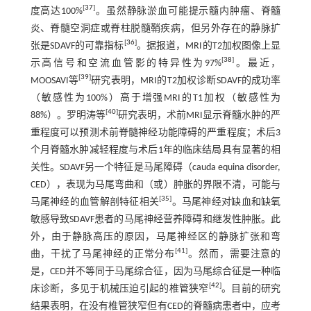
[
37
]
度高达100%
。虽然静脉淤血可能提示髓内肿瘤、脊髓
炎、脊髓空洞症或脊柱脱髓鞘疾病，但另外存在的静脉扩
[
36
]
张是SDAVF的可靠指标
。据报道，MRI的T2加权图像上显
[
38
]
示高信号和空流血管影的特异性为97%
。最近，
[
39
]
MOOSAVI等
研究表明，MRI的T2加权诊断SDAVF的成功率
（敏感性为100%）高于增强MRI的T1加权（敏感性为
[
40
]
88%）。罗明涛等
研究表明，术前MRI显示脊髓水肿的严
重程度可以预测术前脊髓神经功能障碍的严重程度；术后3
个月脊髓水肿减轻程度与术后1年的临床结局具有显著的相
关性。SDAVF另一个特征是马尾障碍（cauda equina disorder,
CED），表现为马尾弯曲和（或）肿胀的界限不清，可能与
[
35
]
马尾神经的血管解剖特征相关
。马尾神经对缺血和缺氧
敏感导致SDAVF患者的马尾神经营养障碍和继发性肿胀。此
外，由于静脉高压的原因，马尾神经区的静脉扩张和弯
[
41
]
曲，干扰了马尾神经的正常分布
。然而，需要注意的
是，CED并不等同于马尾综合征，因为马尾综合征是一种临
[
42
]
床诊断，多见于机械压迫引起的椎管狭窄
。目前的研究
结果表明，在没有椎管狭窄但有CED的脊髓病患者中，应考