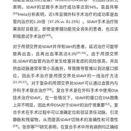
随着显微技术的发展，WOJCIECHOWSKI等
的回顾性研究
表明，SDAVF的显微手术治疗成功率达到94%。袁昌伟等
[
55
]
Meta分析表明，近5年显微外科手术治疗的成功率是血
管内治疗的1.20倍（97.2% vs. 81.25%）。SDAVF手术治疗效
果良好且稳定，即使是脊髓功能完全丧失的患者，也应该
[
49
]
积极尝试手术治疗
。
对于颅颈交界处SDAVF并伴有SAH的患者，延迟治疗可能导
[
21
,
56
]
致再出血，且再出血率高达8.3%
。由于颅颈交界
处,SDAVF的血管内治疗发生栓塞并发症的风险很高，并且
供血动脉通常非常小且曲折，导致微导管难以到达瘘口部
位，因此手术治疗是颅颈交界处SDAVF的一线治疗方法
[
21
,
24
,
57
]
。对于复杂的颅颈交界处SDAVF可以通过血管内与
[
58
]
外科手术联合治疗
。复合手术是在外科手术中使用DSA
技术治疗SDAVF。在一些情况下，SDAVF的瘘口在DSA图像
[
52
]
上并不明显，因此术中DSA对于SDAVF的治疗很重要
。复
合手术在手术过程中可以准确定位和验证责任动脉、引流
静脉和残留物，从而提高SDAVF切除术的准确性和可靠性
[
59
]
[
52
]
。张奈等
研究表明，在复合手术中所有病例均正确结