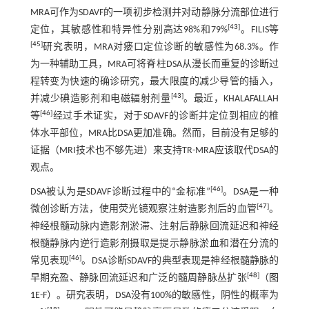
MRA可作为SDAVF的一项初步检测并对动静脉分流部位进行
[
43
]
定位，其敏感性和特异性分别高达98%和79%
。FILIS等
[
45
]
研究表明，MRA对瘘口定位诊断的敏感性为68.3%。作
为一种辅助工具，MRA可将脊柱DSA从漫长而重复的诊断过
程转变为快速的确诊研究，最大限度的减少导管的插入，
[
43
]
并减少碘造影剂和电磁辐射剂量
。最近，KHALAFALLAH
[
46
]
等
经过手术证实，对于SDAVF的诊断并定位到相应的椎
体水平部位，MRA比DSA更加准确。然而，目前没有足够的
证据（MRI技术也不够先进）来支持TR-MRA应该取代DSA的
观点。
[
46
]
DSA被认为是SDAVF诊断过程中的“金标准”
。DSA是一种
[
47
]
微创诊断方法，使用荧光镜观察注射造影剂后的血管
。
神经根髓动脉内造影剂淤滞、注射后静脉回流延迟和神经
根髓静脉内逆行造影剂摄取是提示静脉淤血和潜在分流的
[
46
]
常见表现
。DSA诊断SDAVF的典型表现是神经根髓静脉的
[
48
]
早期充盈、静脉回流延迟和广泛的髓周静脉丛扩张
（
图
1
E-F）。研究表明，DSA没有100%的敏感性，阴性的概率为