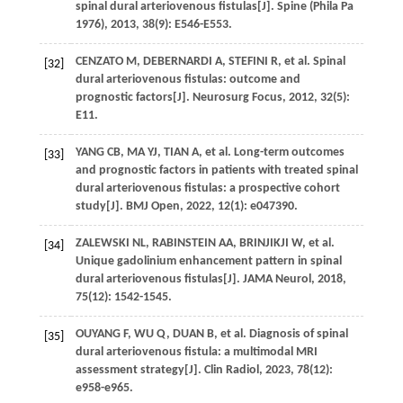
spinal dural arteriovenous fistulas[J].
Spine (Phila Pa
1976)
,
2013
,
38
(9): E546-E553.
CENZATO
M
,
DEBERNARDI
A
,
STEFINI
R
,
et al
. Spinal
[32]
dural arteriovenous fistulas: outcome and
prognostic factors[J].
Neurosurg Focus
,
2012
,
32
(5):
E11.
YANG
CB
,
MA
YJ
,
TIAN
A
,
et al
. Long-term outcomes
[33]
and prognostic factors in patients with treated spinal
dural arteriovenous fistulas: a prospective cohort
study[J].
BMJ Open
,
2022
,
12
(1): e047390.
ZALEWSKI
NL
,
RABINSTEIN
AA
,
BRINJIKJI
W
,
et al
.
[34]
Unique gadolinium enhancement pattern in spinal
dural arteriovenous fistulas[J].
JAMA Neurol
,
2018
,
75
(12): 1542-1545.
OUYANG
F
,
WU
Q
,
DUAN
B
,
et al
. Diagnosis of spinal
[35]
dural arteriovenous fistula: a multimodal MRI
assessment strategy[J].
Clin Radiol
,
2023
,
78
(12):
e958-e965.