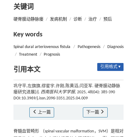
关键词
硬脊膜动静脉瘘
/
发病机制
/
诊断
/
治疗
/
预后
Key words
Spinal dural arteriovenous fistula
/
Pathogenesis
/
Diagnosis
/
Treatment
/
Prognosis
引用格式 ▾
引用本文
巩守平,左旗旗,缪星宇,许刚,陈黄滔,闫亚军. 硬脊膜动静脉
瘘研究进展[J].
西南医科大学学报
, 2025, 48(04): 385-390
DOI:10.3969/j.issn.2096-3351.2025.04.009
上一篇
下一篇
脊髓血管畸形 （spinal vascular malformation，SVM）是相对