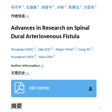
1
1
2
3
3
1
巩守平
,
左旗旗
,
缪星宇
,
许刚
,
陈黄滔
,
闫亚军
作者信息
+
Advances in Research on Spinal
Dural Arteriovenous Fistula
1
1
2
3
Shouping GONG
,
Qiqi ZUO
,
Xingyv MIAO
,
Gang XU
,
3
1
Huangtao CHEN
,
Yajun YAN
Author information
+
文章历史
+
PDF (1007K)
摘要