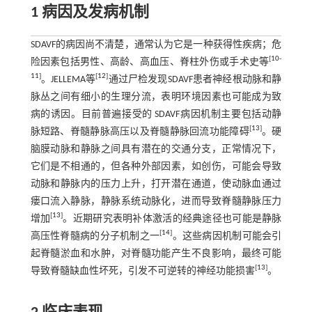
1 病因及发病机制
SDAVF的病因尚不清楚，通常认为它是一种获得性疾病；危
[
10
-
险因素包括男性、高龄、高血压、脊柱外伤或手术史等
11
]
[
12
]
。JELLEMA等
通过尸检发现SDAVF患者神经根动脉和静
脉丛之间有细小的生理分流，表明环境因素也可能成为致
病的诱因。目前普遍接受的 SDAVF病因机制主要包括动静
[
13
]
脉短路、脊髓静脉高压以及脊髓静脉回流功能障碍
。硬
脑膜动脉和静脉之间具有潜在的交通分支，正常情况下，
它们是不相通的，但各种外部因素，如创伤，可能会导致
动脉和静脉内的压力上升，打开潜在通道，使动脉血通过
瘘口流入静脉，静脉系统动脉化，进而导致脊髓静脉压力
[
13
]
增加
。近期研究表明补体激活的经典途径也可能是静脉
[
14
]
高压性脊髓病的分子机制之一
。这些病因机制可能会引
起脊髓淤血和水肿，对脊髓功能产生不良影响，最终可能
[
13
]
导致脊髓缺血性坏死，引发不可逆转的神经功能损害
。