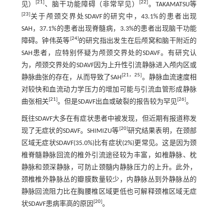
[
21
]
[
22
]
见）
、脑干功能障碍（非常罕见）
。TAKAMATSU等
[
23
]
关于颅颈交界处SDAVF的研究中，43.1%的患者出现
SAH，37.1%的患者出现脊髓病，3.3%的患者出现脑干功能
[
24
]
障碍。钟伟英等
的研究指出发生在后颅窝和脑干附近的
SAH患者，应特别怀疑为颅颈交界处的SDAVF。有研究认
为，颅颈交界处的SDAVF因为上升性引流静脉进入颅内区或
[
21
，
25
]
静脉曲张的存在，从而导致了SAH
。静脉血流速度相
对较快和血流动力学压力的增加可能与引流血管形成静脉
[
21
]
[
26
]
曲张相关
。但是SDAVF出血或破裂的报告较为罕见
。
既往SDAVF大多在有症状患者中被发现，但近期有报道称发
[
20
]
现了无症状的SDAVF。SHIMIZU等
研究结果表明，在颈部
区域无症状SDAVF(35.0%)比有症状(2%)更常见。这是因为颈
椎脊髓静脉回流的椎外引流途径较为丰富，如椎静脉、枕
静脉和颈深静脉，可防止颈髓内静脉压力的上升。此外，
颈椎椎外静脉丛的瓣膜数量较少，内静脉丛到外静脉丛的
静脉回流阻力比在胸腰椎区域更低也可解释颈椎区域无症
[
20
]
状SDAVF患病率高的原因
。