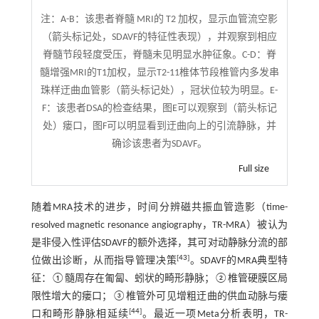
注：
A-B：该患者脊髓 MRI的 T2 加权，显示血管流空影
（箭头标记处，SDAVF的特征性表现），并观察到相应
脊髓节段轻度受压，脊髓未见明显水肿征象。C-D：脊
髓增强MRI的T1加权，显示T2-11椎体节段椎管内多发串
珠样迂曲血管影（箭头标记处），冠状位较为明显。E-
F：该患者DSA的检查结果，图E可以观察到（箭头标记
处）瘘口，图F可以明显看到迂曲向上的引流静脉，并
确诊该患者为SDAVF。
Full size
随着MRA技术的进步，时间分辨磁共振血管造影（time-
resolved magnetic resonance angiography，TR-MRA）被认为
是非侵入性评估SDAVF的额外选择，其可对动静脉分流的部
[
43
]
位做出诊断，从而指导管理决策
。SDAVF的MRA典型特
征：①髓周存在匍匐、蚓状的畸形静脉；②椎管硬膜区局
限性增大的瘘口；③椎管外可见增粗迂曲的供血动脉与瘘
[
44
]
口和畸形静脉相延续
。最近一项Meta分析表明，TR-