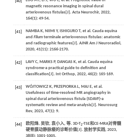
LUO
MT
,
LI
J
,
WU
C
,
et al
. Prognostic value of
[40]
magnetic resonance imaging in spinal dural
arteriovenous fistulas[J].
Acta Neurochir
,
2022
,
164
(1): 49-54.
NAMBA
K
,
NIIMI
Y
,
ISHIGURO
T
,
et al
. Cauda equina
[41]
and
Filum
terminale arteriovenous fistulas: anatomic
and radiographic features[J].
AJNR Am J Neuroradiol
,
2020
,
41
(11): 2166-2170.
LAVY
C
,
MARKS
P
,
DANGAS
K
,
et al
. Cauda equina
[42]
syndrome-a practical guide to definition and
classification[J].
Int Orthop
,
2022
,
46
(2): 165-169.
WÓJTOWICZ
K
,
PRZEPIORKA
L
, MAJ E,
et al
.
[43]
Usefulness of time-resolved MR angiography in
spinal dural arteriovenous fistula (SDAVF)-a
systematic review and meta-analysis[J].
Neurosurg
Rev
,
2023
,
47
(1): 9.
欧阳烽, 吴钦, 袁小入,
等
. 3D-T
-TSE和CE-MRA对脊髓
[44]
2
硬脊膜动静脉瘘的诊断价值[J].
放射学实践
,
2023
,
38
(8): 1001-1005.