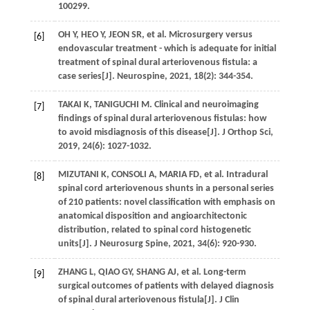
100299.
OH Y, HEO Y,
JEON
SR
,
et al
. Microsurgery versus
[6]
endovascular treatment - which is adequate for initial
treatment of spinal dural arteriovenous fistula: a
case series[J].
Neurospine
,
2021
,
18
(2): 344-354.
TAKAI
K
,
TANIGUCHI
M
. Clinical and neuroimaging
[7]
findings of spinal dural arteriovenous fistulas: how
to avoid misdiagnosis of this disease[J].
J Orthop Sci
,
2019
,
24
(6): 1027-1032.
MIZUTANI
K
,
CONSOLI
A
,
MARIA
FD
,
et al
. Intradural
[8]
spinal cord arteriovenous shunts in a personal series
of 210 patients: novel classification with emphasis on
anatomical disposition and angioarchitectonic
distribution, related to spinal cord histogenetic
units[J].
J Neurosurg Spine
,
2021
,
34
(6): 920-930.
ZHANG
L
,
QIAO
GY
,
SHANG
AJ
,
et al
. Long-term
[9]
surgical outcomes of patients with delayed diagnosis
of spinal dural arteriovenous fistula[J].
J Clin