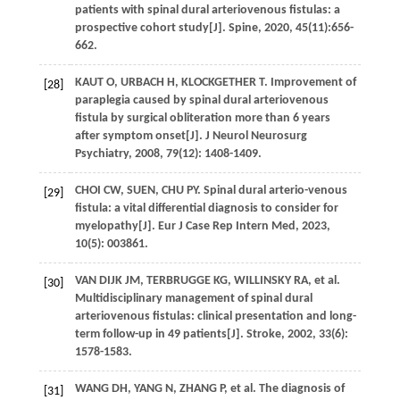
patients with spinal dural arteriovenous fistulas: a
prospective cohort study[J].
Spine
,
2020
,
45
(11):656-
662.
KAUT
O
,
URBACH
H
,
KLOCKGETHER
T
. Improvement of
[28]
paraplegia caused by spinal dural arteriovenous
fistula by surgical obliteration more than 6 years
after symptom onset[J].
J Neurol Neurosurg
Psychiatry
,
2008
,
79
(12): 1408-1409.
CHOI
CW
, SUEN,
CHU
PY
. Spinal dural arterio-venous
[29]
fistula: a vital differential diagnosis to consider for
myelopathy[J].
Eur J Case Rep Intern Med
,
2023
,
10
(5): 003861.
VAN DIJK
JM
,
TERBRUGGE
KG
,
WILLINSKY
RA
,
et al
.
[30]
Multidisciplinary management of spinal dural
arteriovenous fistulas: clinical presentation and long-
term follow-up in 49 patients[J].
Stroke
,
2002
,
33
(6):
1578-1583.
WANG
DH
,
YANG
N
,
ZHANG
P
,
et al
. The diagnosis of
[31]