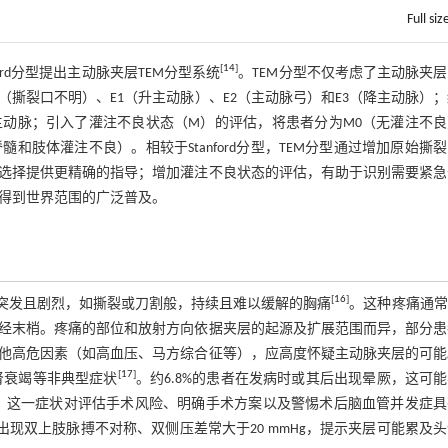
Full siz
[
14
]
ford分型提出主动脉夹层TEM分型系统
。TEM分型不仅考虑了主动脉夹
（撕裂口不明）、E1（升主动脉）、E2（主动脉弓）和E3（降主动脉）
主动脉；引入了灌注不良状态（M）的评估，将患者分为M0（无灌注不
和肢体灌注不良）。相较于Stanford分型，TEM分型通过增加原始撕
选择提供更精确的指导；增加灌注不良状态的评估，有助于识别需要紧急
未得到世界范围的广泛普及。
[
16
]
会经历突发且剧烈，如撕裂或刀割般，持续且难以缓解的胸痛
。这种疼痛通常
经末梢。疼痛的部位和放射方向依据夹层的起源及扩展范围而异，部分患
他高危因素（如高血压、马方综合征等），应高度怀疑主动脉夹层的可能
[
17
]
肾衰竭等非典型症状
。约6.8%的患者在发病时或其后出现晕厥，这可
。这一症状对评估手术风险、明确手术方案以及警惕术后脑血管并发症具
时出现双上肢脉搏不对称、双侧压差常大于20 mmHg，提示夹层可能累及