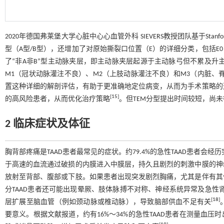
2020年德国弗莱堡大学心脏中心心血管外科 SIEVERS教授团队基于Stan
型（A型/B型），还增加了对原始撕裂口位置（E）的详细分类，包括E0
了“非A非B”型主动脉夹层，即主动脉夹层起源于主动脉弓但不累及升
M1（冠状动脉灌注不良）、M2（上肢动脉灌注不良）和M3（内脏、脊髓
置这种详细的解剖评估，有助于更准确地定位病变，从而为手术策略的
[
15
]
的高风险患者，从而优化治疗策略
。但TEM分型提出时间较短，尚
2 临床症状及体征
胸背部疼痛是TAAD患者最常见的症状。约79.4%的急性TAAD患者
于高速的血流通过破损的内膜进入中膜层，持久且剧烈的刺激中膜的神
放射至背部、腹部或下肢。如果患者出现突发剧烈胸痛，尤其是伴有其
分TAAD患者还可能出现晕厥、肢体脉搏不对称、神经系统异常及急性
[
18
]
层扩展至脑血管（例如颈动脉或椎动脉），导致脑部供血不足有关
要意义。根据文献报道，约有16%～34%的急性TAAD患者在测量血压