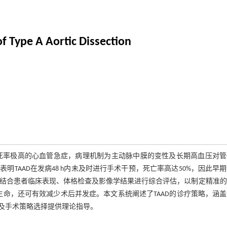
of Type A Aortic Dissection
是一种起病急骤、致死率极高的心血管急症，病理机制为主动脉中膜的变性及长期高血压对
TAAD在发病48 h内未及时进行手术干预，死亡率高达50%，因此早
需结合患者临床表现、体格检查及影像学结果进行综合评估，以制定精准
救患者生命，还可有效减少术后并发症。本文系统阐述了TAAD的诊疗策略，涵
及手术策略选择提供理论指导。