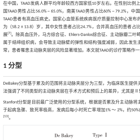
在中国，TAAD发病人群平均年龄较西方国家低10岁左右。在性别比例上
国TAAD男性占比56.0% ~ 65.0%，南美TAAD男性占比60% ~ 79.2%
TAAD患者有高血压病史。国家心血管系统疾病医疗质量控制中心发布的
为（58.2 ± 13.8）岁，其中女性患者占比24.7%，合并高血压的患者占比
[
7
]
展
。除高血压外，马方综合征、Ehlers-Danlos综合征、主动脉瓣二
属于结缔组织病，会导致主动脉壁的弹性和结构强度减弱，因此发生
常，患者罹患主动脉夹层的风险显著增加。本文就TAAD的诊疗策略作
1 分型
DeBakey分型基于累及的范围将主动脉夹层分为三型，为临床医生
法强调了不同类型的主动脉夹层在手术方式和预后上的差异，尤其是Ⅱ
Stanford分型是目前最广泛使用的分型系统，根据是否累及升主动脉
于起病急骤、致死率极高，发病后每小时死亡率增加1% ～ 2%，约5
[
13
]
。