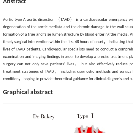
Abstract
Aortic type A aortic dissection （TAAD） is a cardiovascular emergency wi
degeneration of the aortic mediata and the chronic damage to the wall cause
formation of a true and false lumen structure by blood entering the media. P
timely surgical intervention within the first 48 hours of onset， indicating tha
lives of TAAD patients. Cardiovascular specialists need to conduct a compreh
examination and imaging findings in order to develop a precise treatment pl
surgery can not only save patients’ lives， but also effectively reduce po
treatment strategies of TAAD， including diagnostic methods and surgical
condition， hoping to provide theoretical guidance for clinical diagnosis and su
Graphical abstract