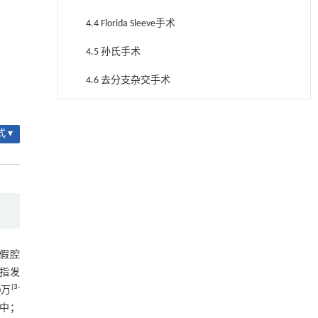
4.4 Florida Sleeve手术
4.5 孙氏手术
4.6 去分支杂交手术
4.7 新型杂交手术
降温路面涂层混合反射行为及其对道路光环境
[1]
安全的影响研究
 ▾
5 全腔内治疗
Engineering
. 2026, Vol.58(3): 1-303
5.1 Endo-Bentall手术
https://doi.org/10.1016/j.eng.2025.06.014
用于宽浓度范围高效捕集CO₂及低能耗再生的新
图3 Endo-Bentall手术示意图
[2]
型酮基IPDA相变吸收剂
5.2 Zipper手术
Engineering
. 2026, Vol.58(3): 1-303
https://doi.org/10.1016/j.eng.2025.05.008
图4 Zipper手术示意图
假腔
基于均相催化剂的两段式水热液化实现丙烯腈-
[3]
是指发
6 小结与展望
丁二烯-苯乙烯共聚物的分步脱氮与液化
[
3
-
0万
Engineering
. 2026, Vol.58(3): 1-303
参考文献
群中；
https://doi.org/10.1016/j.eng.2025.12.037