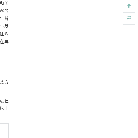
大和美
Toward a Circular Future for Polymers
0%的
[4]
Engineering
. 2026, Vol.58(3): 1-303
均年龄
https://doi.org/10.1016/j.eng.2026.02.013
与发
合征均
基于机器学习揭示二氢杨梅素抑制TGF-β/ALK5
[5]
在异
信号通路治疗肺纤维化的新机制
Engineering
. 2026, Vol.58(3): 1-303
https://doi.org/10.1016/j.eng.2025.10.017
类方
特点在
%以上