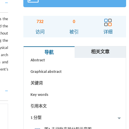
s the
732
0
d the
访问
被引
详细
thout
ng the
sical
摘要
相关文章
导航
 arch
Abstract
s and
ent’s
Graphical abstract
关键词
Key words
引用本文
1 分型