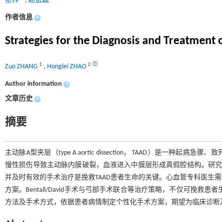
张祚
,
赵宏磊
作者信息
+
Strategies for the Diagnosis and Treatment 
1
2
Zuo ZHANG
,
Honglei ZHAO
Author information
+
文章历史
+
摘要
主动脉A型夹层（type A aortic dissection， TAAD）
慢性损伤导致主动脉内膜破裂，血液进入中膜层形成真假腔结构。研究表明
并及时有效的手术治疗是挽救TAAD患者生命的关键。心血管专科医生
方案。Bentall/David手术与弓部手术联合等治疗策略，不仅可挽
方法及手术方式，依据患者病情制定个性化手术方案，期望为临床诊断