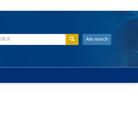
Adv search