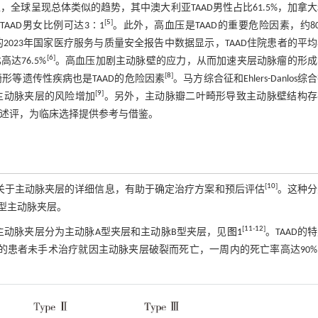
，全球呈现总体类似的趋势，其中澳大利亚TAAD男性占比61.5%，加拿
[
5
]
，中国TAAD男女比例可达3∶1
。此外，高血压是TAAD的重要危险因素，约8
2023年国家医疗服务与质量安全报告中数据显示，TAAD住院患者的平
[
6
]
高达76.5%
。高血压加剧主动脉壁的应力，从而加速夹层动脉瘤的形成
[
8
]
叶畸形等遗传性疾病也是TAAD的危险因素
。马方综合征和Ehlers-Danlos综
[
9
]
主动脉夹层的风险增加
。另外，主动脉瓣二叶畸形导致主动脉壁结构存
一述评，为临床选择提供参考与借鉴。
[
10
]
提供关于主动脉夹层的详细信息，有助于确定治疗方案和预后评估
。这种分
型主动脉夹层。
[
11
-
12
]
将主动脉夹层分为主动脉A型夹层和主动脉B型夹层，见
图1
。TAAD的
0%的患者未手术治疗就因主动脉夹层破裂而死亡，一周内的死亡率高达90