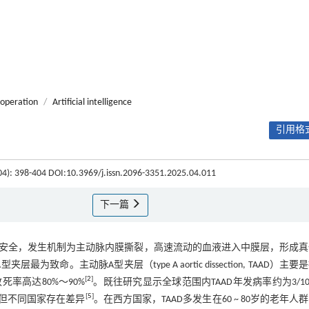
 operation
/
Artificial intelligence
引用格式
(04): 398-404 DOI:10.3969/j.issn.2096-3351.2025.04.011
下一篇
安全，发生机制为主动脉内膜撕裂，高速流动的血液进入中膜层，形成真
夹层最为致命。主动脉A型夹层（type A aortic dissection, TAAD）主要
[
2
]
率高达80%～90%
。既往研究显示全球范围内TAAD年发病率约为3/1
[
5
]
，但不同国家存在差异
。在西方国家，TAAD多发生在60 ~ 80岁的老年人