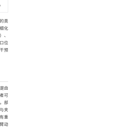
e
层的类
；细化
良）、
裂口位
干预
是由
者可
。部
能与夹
有重
头臂动