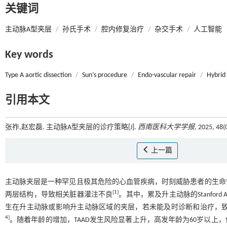
关键词
主动脉A型夹层
/
孙氏手术
/
腔内修复治疗
/
杂交手术
/
人工智能
Key words
Type A aortic dissection
/
Sun’s procedure
/
Endo-vascular repair
/
Hybrid
引用本文
张祚,赵宏磊. 主动脉A型夹层的诊疗策略[J].
西南医科大学学报
, 2025, 48
上一篇
主动脉夹层是一种罕见且极其危险的心血管疾病，时刻威胁患者的生命
[
1
]
两层结构，导致相关脏器灌注不良
。其中，累及升主动脉的Stanford A型
生在升主动脉或影响升主动脉区域的夹层，若未能及时诊断和治疗，致死
4
]
。随着年龄的增加，TAAD发生风险显著上升，高发年龄为60岁以上