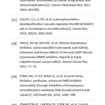
hydrolases: involvement in cancer progression and
clinical implications[J].
Cancer Metastasis Rev
,
2017
,
36
(4): 669-682.
LUO
KT
,
LI
L
,
LI
YH
,
et al
. A phosphorylation-
[17]
deubiquitination cascade regulates the BRCA2-RAD51
axis in homologous recombination[J].
Genes Dev
,
2016
,
30
(23): 2581-2595.
MIN
A
, IM SA,
KIM
DK
,
et al
. Histone deacetylase
[18]
inhibitor, suberoylanilide hydroxamic acid (SAHA),
enhances anti-tumor effects of the poly (ADP-ribose)
polymerase (PARP) inhibitor olaparib in triple-
negative breast cancer cells[J].
Breast Cancer Res
,
2015
,
17
: 33.
SONG
ZW
,
TU
XY
,
ZHOU
Q
,
et al
. A novel UCHL
[19]
3
inhibitor, perifosine, enhances PARP inhibitor
cytotoxicity through inhibition of homologous
recombination-mediated DNA double strand break
repair[J].
Cell Death Dis
,
2019
,
10
(6): 398.
JOHNSTON
SC
,
LARSEN
CN
,
COOK
WJ
,
et al
. Crystal