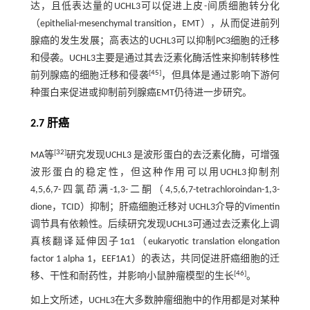
达，且低表达量的UCHL3可以促进上皮-间质细胞转分化
（epithelial-mesenchymal transition，EMT），从而促进前列
腺癌的发生发展；高表达的UCHL3可以抑制PC3细胞的迁移
和侵袭。UCHL3主要是通过其去泛素化酶活性来抑制转移性
[
45
]
前列腺癌的细胞迁移和侵袭
，但具体是通过影响下游何
种蛋白来促进或抑制前列腺癌EMT仍待进一步研究。
2.7 肝癌
[
32
]
MA等
研究发现UCHL3 是波形蛋白的去泛素化酶，可增强
波形蛋白的稳定性，但这种作用可以用UCHL3抑制剂
4,5,6,7-四氯茚满-1,3-二酮（4,5,6,7-tetrachloroindan-1,3-
dione，TCID）抑制；肝癌细胞迁移对 UCHL3介导的Vimentin
调节具有依赖性。后续研究发现UCHL3可通过去泛素化上调
真核翻译延伸因子1α1（eukaryotic translation elongation
factor 1 alpha 1，EEF1A1）的表达，共同促进肝癌细胞的迁
[
46
]
移、干性和耐药性，并影响小鼠肿瘤模型的生长
。
如上文所述，UCHL3在大多数肿瘤细胞中的作用都是对某种