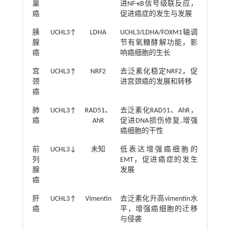
巢
进NF-κB信号级联反应，
癌
促进癌症的发生与发展
胰
UCHL3↑
LDHA
UCHL3/LDHA/FOXM1轴调
腺
节有氧糖酵解功能，影
癌
响癌细胞的生长
宫
UCHL3↑
NRF2
去泛素化稳定NRF2，促
颈
进宫颈癌的发展和转移
癌
肺
UCHL3↑
RAD51、
去泛素化RAD51、AhR，
癌
AhR
促进DNA损伤修复,增强
癌细胞的干性
前
UCHL3↓
未知
低表达增强癌细胞的
列
EMT，促进癌症的发生
腺
发展
癌
肝
UCHL3↑
Vimentin
去泛素化升高vimentin水
癌
平，增强癌细胞的迁移
与侵袭