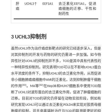
肝
UCHL3↑
EEF1A1
去泛素化EEF1A1，促进
癌
癌细胞的迁移、干性和
耐药性
3 UCHL3抑制剂
虽然UCHL3作为治疗癌症新靶点的研究已经逐步深入，但是
对其抑制剂的开发与药物的研究仍需进一步加强。如今特
异性针对UCHL3的抑制剂并不多，TCID是其中具有代表性的
一种特异性抑制剂。研究表明TCID可以在不影响UCHL3蛋白
水平浓度的条件下，抑制UCHL3的去泛素化作用，从而促进
非小细胞肺癌癌细胞中AhR的泛素化，达到抑制肿瘤干细胞
[
33
]
[
32
]
的作用
。MA等
在Hep3B和HUH7细胞系中使用TCID阻
断了UCHL3对波形蛋白的去泛素化作用，促进了肿瘤细胞的
迁移。目前对TCID的研究仍停留在动物实验阶段，例如有
研究发现UCHL3可以通过去泛素化POLD4来实现对胶质母细
胞瘤的抑制，并且电离辐射治疗与TCID的联用能更好的抑