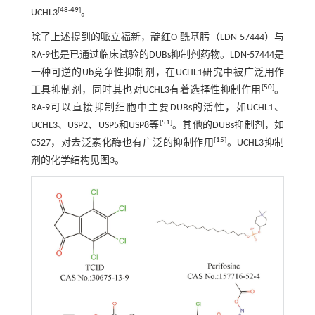
[
48
-
49
]
UCHL3
。
除了上述提到的哌立福新，靛红O-酰基肟（LDN-57444）与
RA-9也是已通过临床试验的DUBs抑制剂药物。LDN-57444是
一种可逆的Ub竞争性抑制剂，在UCHL1研究中被广泛用作
[
50
]
工具抑制剂，同时其也对UCHL3有着选择性抑制作用
。
RA-9可以直接抑制细胞中主要DUBs的活性，如UCHL1、
[
51
]
UCHL3、USP2、USP5和USP8等
。其他的DUBs抑制剂，如
[
15
]
C527，对去泛素化酶也有广泛的抑制作用
。UCHL3抑制
剂的化学结构见
图3
。