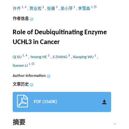
1
,
4
2
3
1
1
许齐
,
贺业淞
,
张骥
,
吴小萍
,
李雪森
作者信息
+
Role of Deubiquitinating Enzyme
UCHL3 in Cancer
1
,
4
2
3
1
Qi XU
,
Yesong HE
,
Ji ZHANG
,
Xiaoping WU
,
1
Xuesen LI
Author information
+
文章历史
+
PDF (1560K)
摘要