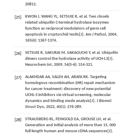
20812.
KWON
J
,
WANG
YL
,
SETSUIE
R
,
et al
. Two closely
[25]
related ubiquitin C-terminal hydrolase isozymes
function as reciprocal modulators of germ cell
apoptosis in cryptorchid testis[J].
Am J Pathol
,
2004
,
165
(4): 1367-1374.
SETSUIE
R
,
SAKURAI
M
,
SAKAGUCHI
Y
,
et al
. Ubiquitin
[26]
dimers control the hydrolase activity of UCH-L3[J].
Neurochem Int
,
2009
,
54
(5-6): 314-321.
ALAKHDAR
AA
,
SALEH
AH
,
ARAFA
RK
. Targeting
[27]
homologous recombination (HR) repair mechanism
for cancer treatment: discovery of new potential
UCHL-3 inhibitors
via
virtual screening, molecular
dynamics and binding mode analysis[J].
J Biomol
Struct Dyn
,
2022
,
40
(1): 276-289.
STRAUSBERG
RL
,
FEINGOLD
EA
,
GROUSE
LH
,
et al
.
[28]
Generation and initial analysis of more than 15, 000
full-length human and mouse cDNA sequences[J].