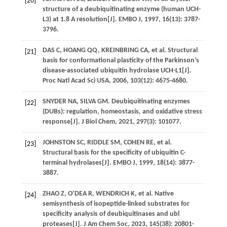
[20]
structure of a deubiquitinating enzyme (human UCH-
L3) at 1.8 A resolution[J].
EMBO J
,
1997
,
16
(13): 3787-
3796.
DAS C,
HOANG
QQ
,
KREINBRING
CA
,
et al
. Structural
[21]
basis for conformational plasticity of the Parkinson’s
disease-associated ubiquitin hydrolase UCH-L1[J].
Proc Natl Acad Sci USA
,
2006
,
103
(12): 4675-4680.
SNYDER
NA
,
SILVA
GM
. Deubiquitinating enzymes
[22]
(DUBs): regulation, homeostasis, and oxidative stress
response[J].
J Biol Chem
,
2021
,
297
(3): 101077.
JOHNSTON
SC
,
RIDDLE
SM
,
COHEN
RE
,
et al
.
[23]
Structural basis for the specificity of ubiquitin C-
terminal hydrolases[J].
EMBO J
,
1999
,
18
(14): 3877-
3887.
ZHAO
Z
,
O’DEA
R
,
WENDRICH
K
,
et al
. Native
[24]
semisynthesis of isopeptide-linked substrates for
specificity analysis of deubiquitinases and ubl
proteases[J].
J Am Chem Soc
,
2023
,
145
(38): 20801-