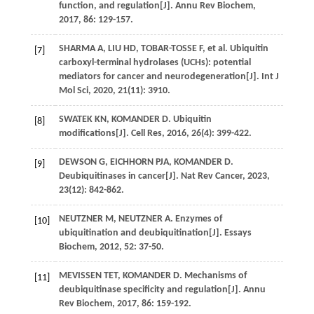
function, and regulation[J].
Annu Rev Biochem
,
2017
,
86
: 129-157.
SHARMA
A
,
LIU
HD
,
TOBAR-TOSSE
F
,
et al
. Ubiquitin
[7]
carboxyl-terminal hydrolases (UCHs): potential
mediators for cancer and neurodegeneration[J].
Int J
Mol Sci
,
2020
,
21
(11): 3910.
SWATEK
KN
,
KOMANDER
D
. Ubiquitin
[8]
modifications[J].
Cell Res
,
2016
,
26
(4): 399-422.
DEWSON
G
,
EICHHORN
PJA
,
KOMANDER
D
.
[9]
Deubiquitinases in cancer[J].
Nat Rev Cancer
,
2023
,
23
(12): 842-862.
NEUTZNER
M
,
NEUTZNER
A
. Enzymes of
[10]
ubiquitination and deubiquitination[J].
Essays
Biochem
,
2012
,
52
: 37-50.
MEVISSEN
TET
,
KOMANDER
D
. Mechanisms of
[11]
deubiquitinase specificity and regulation[J].
Annu
Rev Biochem
,
2017
,
86
: 159-192.