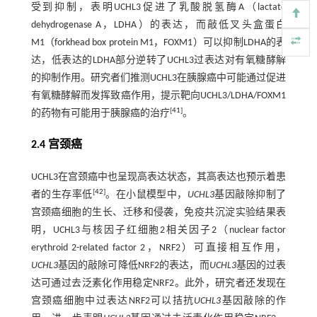
受到抑制，表明UCHL3促进了乳酸脱氢酶A（lactate
dehydrogenase A，LDHA）的表达，而敲低叉头盒蛋白
M1（forkhead box protein M1，FOXM1）可以抑制LDHA的表
达，低表达的LDHA部分逆转了UCHL3过表达对有氧糖酵解
的抑制作用。研究者们推测UCHL3在胰腺癌中可能通过促进
有氧糖酵解而发挥致癌作用，提示靶向UCHL3/LDHA/FOXM1
[
41
]
的药物有可能用于胰腺癌的治疗
。
2.4 宫颈癌
UCHL3在宫颈癌中也呈现高表达状态，其高表达也预示着患
[
42
]
者的生存率低
。在小鼠模型中，
UCHL3
基因敲除抑制了
宫颈癌细胞的生长、迁移和侵袭，免疫共沉淀实验结果表
明，UCHL3与核因子红细胞2相关因子2（nuclear factor
erythroid 2-related factor 2，NRF2）可直接相互作用，
UCHL3
基因的敲除可降低NRF2的表达，而
UCHL3
基因的过表
达可通过去泛素化作用稳定NRF2。此外，研究者还发现在
宫颈癌细胞中过表达NRF2可以拮抗
UCHL3
基因敲除的作