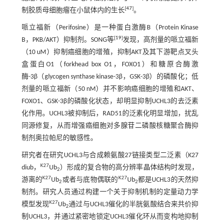
[
47
]
制胶质母细胞瘤在小鼠体内的生长
。
哌立福新（Perifosine）是一种蛋白激酶B（Protein Kinase
[
19
]
B，PKB/AKT）抑制剂。SONG等
发现，高剂量的哌立福新
（10 uM）抑制癌细胞的增殖，抑制AKT及其下游靶点叉头
盒蛋白O1（forkhead box O1，FOXO1）和糖原合酶激
酶-3β（glycogen synthase kinase-3β，GSK-3β）的磷酸化；低
剂量的哌立福新（50 nM）并不影响癌细胞的增殖和AKT、
FOXO1、GSK-3β的磷酸化状态，却明显抑制UCHL3的去泛素
化作用。UCHL3被抑制后，RAD51的泛素化明显增加，扰乱
同源修复，从而增强癌细胞对多腺苷二磷酸核糖聚合酶抑
制剂奥拉帕尼的敏感性。
研究者在研究UCHL3与合成赖氨酸27链接类型二泛素（K27
K27
diub，
Ub
）形成的复合物的高分辨率晶体结构时发现，
2
K27
K27
游离的
Ub
或者与底物偶联的
Ub
都是UCHL3的天然抑
2
2
制剂。研究人员通过构建一个关于抑制机制的定量动力学
K27
模型发现
Ub
通过与UCHL3催化的半胱氨酸结合来共价抑
2
制UCHL3，并通过紧密地锁定UCHL3催化环从而变构地抑制