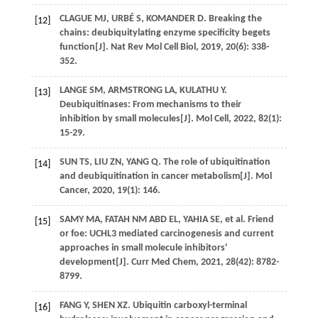
CLAGUE
MJ
,
URBÉ
S
,
KOMANDER
D
. Breaking the
[12]
chains: deubiquitylating enzyme specificity begets
function[J].
Nat Rev Mol Cell Biol
,
2019
,
20
(6): 338-
352.
LANGE
SM
,
ARMSTRONG
LA
,
KULATHU
Y
.
[13]
Deubiquitinases: From mechanisms to their
inhibition by small molecules[J].
Mol Cell
,
2022
,
82
(1):
15-29.
SUN
TS
,
LIU
ZN
,
YANG
Q
. The role of ubiquitination
[14]
and deubiquitination in cancer metabolism[J].
Mol
Cancer
,
2020
,
19
(1): 146.
SAMY
MA
,
FATAH NM
ABD EL
,
YAHIA
SE
,
et al
. Friend
[15]
or foe: UCHL3 mediated carcinogenesis and current
approaches in small molecule inhibitors'
development[J].
Curr Med Chem
,
2021
,
28
(42): 8782-
8799.
FANG
Y
,
SHEN
XZ
. Ubiquitin carboxyl-terminal
[16]