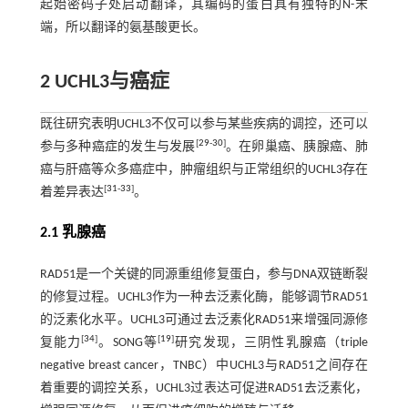
起始密码子处启动翻译，其编码的蛋白具有独特的N-末
端，所以翻译的氨基酸更长。
2 UCHL3与癌症
既往研究表明UCHL3不仅可以参与某些疾病的调控，还可以
[
29
-
30
]
参与多种癌症的发生与发展
。在卵巢癌、胰腺癌、肺
癌与肝癌等众多癌症中，肿瘤组织与正常组织的UCHL3存在
[
31
-
33
]
着差异表达
。
2.1 乳腺癌
RAD51是一个关键的同源重组修复蛋白，参与DNA双链断裂
的修复过程。UCHL3作为一种去泛素化酶，能够调节RAD51
的泛素化水平。UCHL3可通过去泛素化RAD51来增强同源修
[
34
]
[
19
]
复能力
。SONG等
研究发现，三阴性乳腺癌（triple
negative breast cancer，TNBC）中UCHL3与RAD51之间存在
着重要的调控关系，UCHL3过表达可促进RAD51去泛素化，