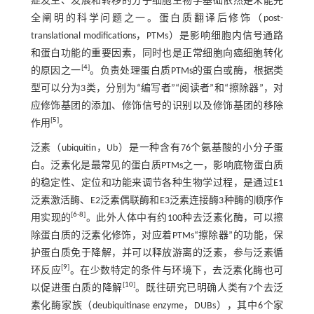
症发生、发展和转移的分子细胞生物学基础依然是未能完
全阐明的科学问题之一。蛋白质翻译后修饰（post-
translational modifications，PTMs）是影响细胞内信号通路
和蛋白功能的重要因素，同时也是正常细胞向癌细胞转化
[
4
]
的原因之一
。负责处理蛋白质PTMs的蛋白或酶，根据类
型可以分为3类，分别为“编写者”“阅读者”和“擦除器”，对
应修饰基团的添加、修饰信号的识别以及修饰基团的移除
[
5
]
作用
。
泛素（ubiquitin，Ub）是一种含有76个氨基酸的小分子蛋
白。泛素化是最常见的蛋白质PTMs之一，影响底物蛋白质
的稳定性、定位和功能来调节各种生物学过程，是通过E1
泛素激活酶、E2泛素偶联酶和E3泛素连接酶3种酶的顺序作
[
6
-
8
]
用实现的
。此外人体中有约100种去泛素化酶，可以擦
除蛋白质的泛素化修饰，对应着PTMs“擦除器”的功能，保
护蛋白质免于降解，并可以释放游离的泛素，参与泛素循
[
9
]
环反应
。在少数特定的条件与环境下，去泛素化酶也可
[
10
]
以促进蛋白质的降解
。既往研究已明确人类有7个去泛
素化酶家族（deubiquitinase enzyme，DUBs），其中6个家