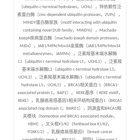
（ubiquitin c-terminal hydrolases，UCHs），锌依赖性泛
素蛋白酶（zinc-dependent ubiquitin proteases，ZUPs），
MINDY蛋白酶家族（motif interacting with ubiquitin
containing novel DUB family，MINDYs），Machado-
Joseph疾病蛋白酶（machado-joseph domain proteases，
MJDs），JAB1/MPN/Mov34金属酶（JAB1/MPN/Mov34
metalloenzymes，JAMMs），泛素羧基末端水解酶
L1（ubiquitin c-terminal hydrolase L1，UCHL1），泛素羧
基末端水解酶L3（ubiquitin c-terminal hydrolase L3，
UCHL3），泛素羧基末端水解酶L5（ubiquitin c-terminal
hydrolase L5，UCHL5），BRCA1相关蛋白-1（BRCA1-
associated protein 1，BAP1）， KEKE基序（ KEKE motif，
KEKE），乳腺癌易感基因1相关环结构域蛋白1（BRCA1
associated ring domain 1，BARD1），同源盒和BRCA1相
关模块（homeobox and BRCA1-associated module，
HBM），叉头框K1/K2（forkhead box K1/K2，
FOXK1/2），乳腺癌易感基因1（breast cancer
susceptibility gene 1，BRCA1），阴阳1（ying yang 1