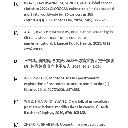
BRAY
F
,
LAVERSANNE
M
,
SUNG
H
,
et al
. Global cancer
[1]
statistics 2022: GLOBOCAN estimates of incidence and
mortality worldwide for 36 cancers in 185
countries[J].
CA Cancer J Clin
,
2024
,
74
(3): 229-263.
XIA
CF
,
BASU
P
,
KRAMER
BS
,
et al
. Cancer screening in
[2]
China: a steep road from evidence to
implementation[J].
Lancet Public Health
,
2023
,
8
(12):
e996-e1005.
王裕新, 潘凯枫, 李文庆. 2022全球癌症统计报告解读
[3]
[J].
肿瘤综合治疗电子杂志
,
2024
,
10
(3): 1-16.
AEBERSOLD
R
,
MANN
M
. Mass-spectrometric
[4]
exploration of proteome structure and function[J].
Nature
,
2016
,
537
(7620): 347-355.
WU
Z
,
HUANG
RT
,
YUAN
L
. Crosstalk of intracellular
[5]
post-translational modifications in cancer[J].
Arch
Biochem Biophys
,
2019
,
676
: 108138.
ZHENG
N
,
SHABEK
N
. Ubiquitin ligases: structure,
[6]