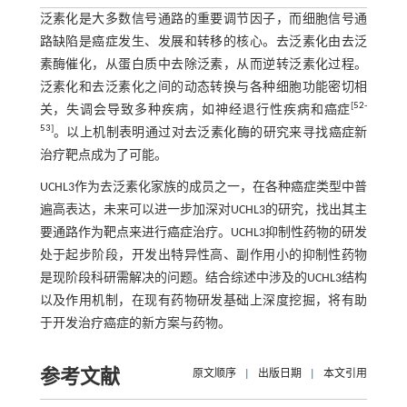
泛素化是大多数信号通路的重要调节因子，而细胞信号通
路缺陷是癌症发生、发展和转移的核心。去泛素化由去泛
素酶催化，从蛋白质中去除泛素，从而逆转泛素化过程。
泛素化和去泛素化之间的动态转换与各种细胞功能密切相
[
52
-
关，失调会导致多种疾病，如神经退行性疾病和癌症
53
]
。以上机制表明通过对去泛素化酶的研究来寻找癌症新
治疗靶点成为了可能。
UCHL3作为去泛素化家族的成员之一，在各种癌症类型中普
遍高表达，未来可以进一步加深对UCHL3的研究，找出其主
要通路作为靶点来进行癌症治疗。UCHL3抑制性药物的研发
处于起步阶段，开发出特异性高、副作用小的抑制性药物
是现阶段科研需解决的问题。结合综述中涉及的UCHL3结构
以及作用机制，在现有药物研发基础上深度挖掘，将有助
于开发治疗癌症的新方案与药物。
参考文献
原文顺序
|
出版日期
|
本文引用