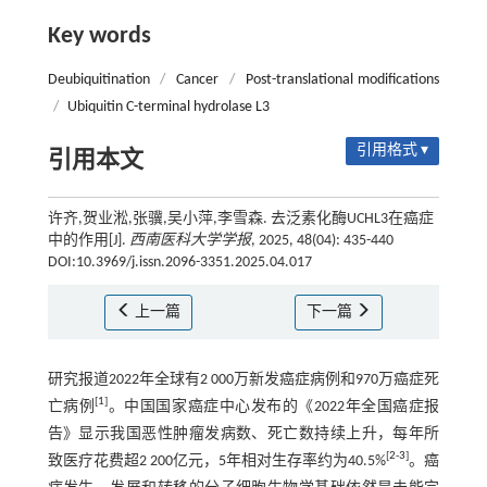
Key words
Deubiquitination
/
Cancer
/
Post-translational modifications
/
Ubiquitin C-terminal hydrolase L3
引用格式 ▾
引用本文
许齐,贺业淞,张骥,吴小萍,李雪森. 去泛素化酶UCHL3在癌症
中的作用[J].
西南医科大学学报
, 2025, 48(04): 435-440
DOI:10.3969/j.issn.2096-3351.2025.04.017
上一篇
下一篇
研究报道2022年全球有2 000万新发癌症病例和970万癌症死
[
1
]
亡病例
。中国国家癌症中心发布的《2022年全国癌症报
告》显示我国恶性肿瘤发病数、死亡数持续上升，每年所
[
2
-
3
]
致医疗花费超2 200亿元，5年相对生存率约为40.5%
。癌