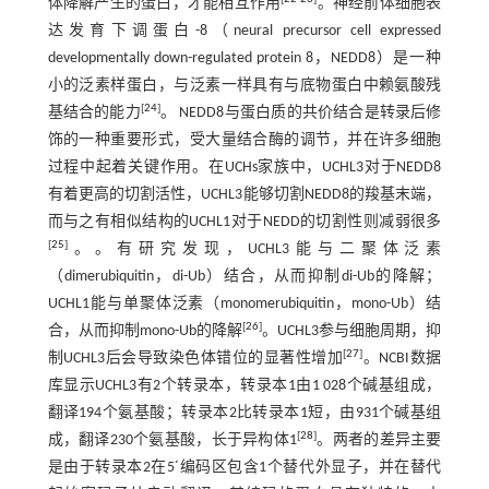
体降解产生的蛋白，才能相互作用
。神经前体细胞表
达发育下调蛋白-8（neural precursor cell expressed
developmentally down-regulated protein 8，NEDD8）是一种
小的泛素样蛋白，与泛素一样具有与底物蛋白中赖氨酸残
[
24
]
基结合的能力
。 NEDD8与蛋白质的共价结合是转录后修
饰的一种重要形式，受大量结合酶的调节，并在许多细胞
过程中起着关键作用。在UCHs家族中，UCHL3对于NEDD8
有着更高的切割活性，UCHL3能够切割NEDD8的羧基末端，
而与之有相似结构的UCHL1对于NEDD的切割性则减弱很多
[
25
]
。。有研究发现，UCHL3能与二聚体泛素
（dimerubiquitin，di-Ub）结合，从而抑制di-Ub的降解；
UCHL1能与单聚体泛素（monomerubiquitin，mono-Ub）结
[
26
]
合，从而抑制mono-Ub的降解
。UCHL3参与细胞周期，抑
[
27
]
制UCHL3后会导致染色体错位的显著性增加
。NCBI数据
库显示UCHL3有2个转录本，转录本1由1 028个碱基组成，
翻译194个氨基酸；转录本2比转录本1短，由931个碱基组
[
28
]
成，翻译230个氨基酸，长于异构体1
。两者的差异主要
是由于转录本2在5´编码区包含1个替代外显子，并在替代