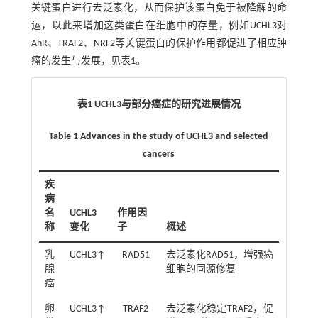
关键蛋白进行去泛素化，从而保护该蛋白免于被降解的命
运，以此来增加这类蛋白在细胞中的存量，例如UCHL3对
AhR、TRAF2、NRF2等关键蛋白的保护作用都促进了相应肿
瘤的发生与发展，见
表1
。
表1 UCHL3与部分癌症的研究进展情况
Table 1 Advances in the study of UCHL3 and selected
cancers
疾
病
名
UCHL3
作用因
称
变化
子
概述
乳
UCHL3↑
RAD51
去泛素化RAD51，增强癌
腺
细胞的同源修复
癌
卵
UCHL3↑
TRAF2
去泛素化稳定TRAF2，促