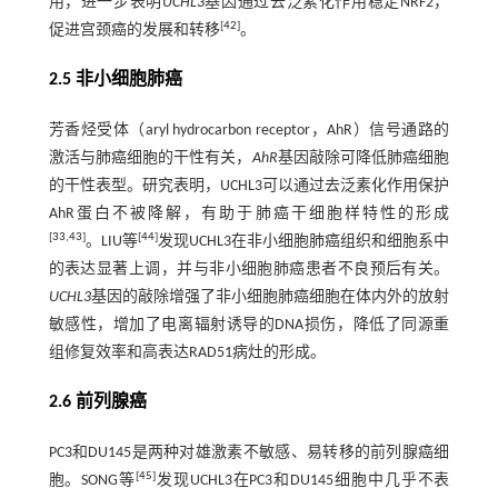
用，进一步表明
UCHL3
基因通过去泛素化作用稳定NRF2，
[
42
]
促进宫颈癌的发展和转移
。
2.5 非小细胞肺癌
芳香烃受体（aryl hydrocarbon receptor，AhR）信号通路的
激活与肺癌细胞的干性有关，
AhR
基因敲除可降低肺癌细胞
的干性表型。研究表明，UCHL3可以通过去泛素化作用保护
AhR蛋白不被降解，有助于肺癌干细胞样特性的形成
[
33
,
43
]
[
44
]
。LIU等
发现UCHL3在非小细胞肺癌组织和细胞系中
的表达显著上调，并与非小细胞肺癌患者不良预后有关。
UCHL3
基因的敲除增强了非小细胞肺癌细胞在体内外的放射
敏感性，增加了电离辐射诱导的DNA损伤，降低了同源重
组修复效率和高表达RAD51病灶的形成。
2.6 前列腺癌
PC3和DU145是两种对雄激素不敏感、易转移的前列腺癌细
[
45
]
胞。SONG等
发现UCHL3在PC3和DU145细胞中几乎不表