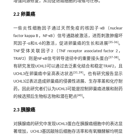
增强同源修复，从而促进癌细胞的增殖与迁移。
2.2 卵巢癌
一些炎性细胞因子通过天然免疫的核因子-κB（nuclear
factor kappa B，NF-κB）信号通路被激活，进而刺激肿瘤坏
[
35
-
36
]
死因子-α和IL-6的激活，促进卵巢癌的生长和进展
。
TNF受体关联因子2（TNF receptor associated factor 2，
[
37
-
38
]
TRAF2）则是NF-κB信号转导途径中的重要接头蛋白
。
有研究发现UCHL3可以通过去泛素化结合和稳定TRAF2，且
[
31
,
39
]
UCHL3在卵巢癌中呈高表达状态
。也有研究报告显示
UCHL3过表达造成卵巢癌的侵袭性进展、生存率差和化疗耐
药，因此研究者们认为UCHL3可能是控制卵巢癌进展和耐药
[
40
]
的候选预后生物标志物和潜在靶点
。
2.3 胰腺癌
对胰腺癌的研究中发现UCHL3蛋白在胰腺癌细胞中的表达显
著增加，
UCHL3
基因敲除后细胞存活率和有氧糖酵解均明显