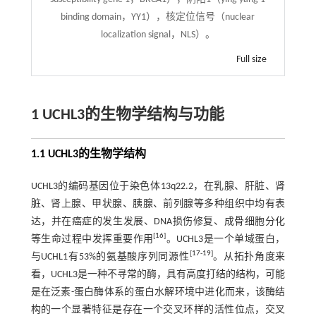
binding domain，YY1），核定位信号（nuclear
localization signal，NLS）。
Full size
1 UCHL3的生物学结构与功能
1.1 UCHL3的生物学结构
UCHL3的编码基因位于染色体13q22.2，在乳腺、肝脏、肾
脏、肾上腺、甲状腺、胰腺、前列腺等多种组织中均有表
达，并在癌症的发生发展、DNA损伤修复、成骨细胞分化
[
16
]
等生命过程中发挥重要作用
。UCHL3是一个单域蛋白，
[
17
-
19
]
与UCHL1有53%的氨基酸序列同源性
。从拓扑角度来
看，UCHL3是一种不寻常的酶，具有高度打结的结构，可能
是在泛素-蛋白酶体系的蛋白水解环境中进化而来，该酶结
构的一个显著特征是存在一个交叉环样的活性位点，交叉