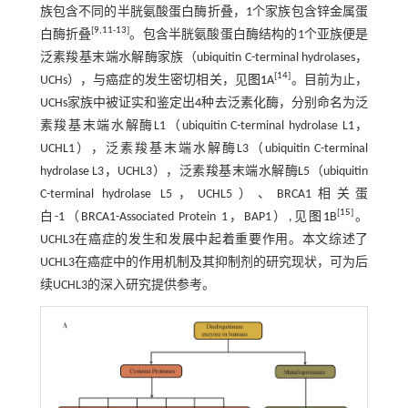
族包含不同的半胱氨酸蛋白酶折叠，1个家族包含锌金属蛋
[
9
,
11
-
13
]
白酶折叠
。包含半胱氨酸蛋白酶结构的1个亚族便是
泛素羧基末端水解酶家族（ubiquitin C-terminal hydrolases，
[
14
]
UCHs），与癌症的发生密切相关，见
图1
A
。目前为止，
UCHs家族中被证实和鉴定出4种去泛素化酶，分别命名为泛
素羧基末端水解酶L1（ubiquitin C-terminal hydrolase L1，
UCHL1），泛素羧基末端水解酶L3（ubiquitin C-terminal
hydrolase L3，UCHL3），泛素羧基末端水解酶L5（ubiquitin
C-terminal hydrolase L5，UCHL5）、BRCA1相关蛋
[
15
]
白-1（BRCA1-Associated Protein 1，BAP1）,见
图1
B
。
UCHL3在癌症的发生和发展中起着重要作用。本文综述了
UCHL3在癌症中的作用机制及其抑制剂的研究现状，可为后
续UCHL3的深入研究提供参考。