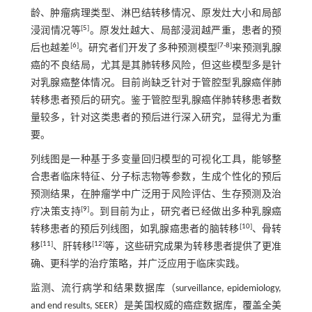
龄、肿瘤病理类型、淋巴结转移情况、原发灶大小和局部
[
5
]
浸润情况等
。原发灶越大、局部浸润越严重，患者的预
[
6
]
[
7
-
8
]
后也越差
。研究者们开发了多种预测模型
来预测乳腺
癌的不良结局，尤其是其肺转移风险，但这些模型多是针
对乳腺癌整体情况。目前尚缺乏针对于管腔型乳腺癌伴肺
转移患者预后的研究。鉴于管腔型乳腺癌伴肺转移患者数
量较多，针对这类患者的预后进行深入研究，显得尤为重
要。
列线图是一种基于多变量回归模型的可视化工具，能够整
合患者临床特征、分子标志物等参数，生成个性化的预后
预测结果，在肿瘤学中广泛用于风险评估、生存预测及治
[
9
]
疗决策支持
。到目前为止，研究者已经做出多种乳腺癌
[
10
]
转移患者的预后列线图，如乳腺癌患者的脑转移
、骨转
[
11
]
[
12
]
移
、肝转移
等，这些研究成果为转移患者提供了更准
确、更科学的治疗策略，并广泛应用于临床实践。
监测、流行病学和结果数据库（surveillance, epidemiology,
and end results, SEER）是美国权威的癌症数据库，覆盖全美