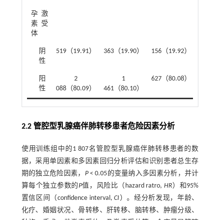
孕激
0.000
素受
体
阴
519（19.91）
363（19.90）
156（19.92）
性
阳
2
1
627（80.08）
性
088（80.09）
461（80.10）
2.2 管腔型乳腺癌伴肺转移患者危险因素分析
使用训练组中的1 807名管腔型乳腺癌伴肺转移患者的数
据，采用单因素和多因素回归分析评估和识别患者总生存
期的独立危险因素，
P
< 0.05的变量纳入多因素分析，并计
算每个独立参数的
P
值，风险比（hazard ratro,
HR
）和95%
置信区间（confidence interval,
CI
）。经分析发现，年龄、
化疗、婚姻状况、骨转移、肝转移、脑转移、肿瘤分级、