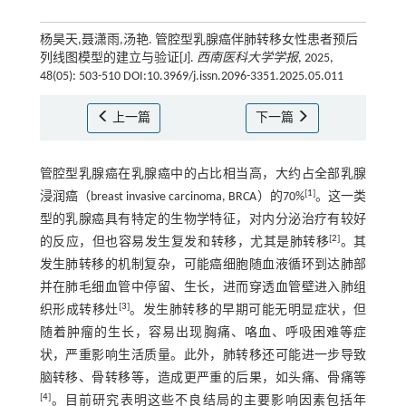
杨昊天,聂潇雨,汤艳. 管腔型乳腺癌伴肺转移女性患者预后
列线图模型的建立与验证[J].
西南医科大学学报
, 2025,
48(05): 503-510 DOI:10.3969/j.issn.2096-3351.2025.05.011
上一篇
下一篇
管腔型乳腺癌在乳腺癌中的占比相当高，大约占全部乳腺
[
1
]
浸润癌（breast invasive carcinoma, BRCA）的70%
。这一类
型的乳腺癌具有特定的生物学特征，对内分泌治疗有较好
[
2
]
的反应，但也容易发生复发和转移，尤其是肺转移
。其
发生肺转移的机制复杂，可能癌细胞随血液循环到达肺部
并在肺毛细血管中停留、生长，进而穿透血管壁进入肺组
[
3
]
织形成转移灶
。发生肺转移的早期可能无明显症状，但
随着肿瘤的生长，容易出现胸痛、咯血、呼吸困难等症
状，严重影响生活质量。此外，肺转移还可能进一步导致
脑转移、骨转移等，造成更严重的后果，如头痛、骨痛等
[
4
]
。目前研究表明这些不良结局的主要影响因素包括年