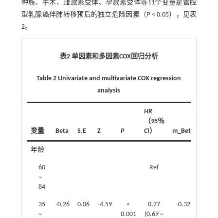
种族、手术、雌激素受体、孕激素受体等11个变量是管腔
型乳腺癌伴肺转移预后的独立危险因素（
P
< 0.05），见
表
2
。
表2 单因素和多因素COX回归分析
Table 2 Univariate and multivariate COX regression
analysis
HR
（
95
％
变量
Beta
S.E
Z
P
CI
）
m_Beta
m_S.
年龄
60
Ref
~
84
35
-0.26
0.06
-4.59
<
0.77
-0.32
0.06
~
0.001
(0.69 ~