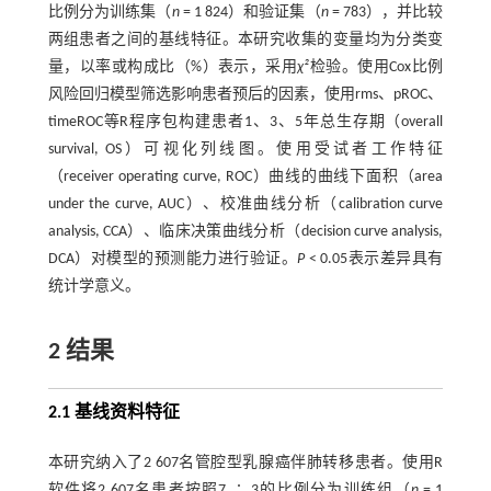
比例分为训练集（
n
= 1 824）和验证集（
n
= 783），并比较
两组患者之间的基线特征。本研究收集的变量均为分类变
量，以率或构成比（%）表示，采用
χ²
检验。使用Cox比例
风险回归模型筛选影响患者预后的因素，使用rms、pROC、
timeROC等R程序包构建患者1、3、5年总生存期（overall
survival, OS）可视化列线图。使用受试者工作特征
（receiver operating curve, ROC）曲线的曲线下面积（area
under the curve, AUC）、校准曲线分析（calibration curve
analysis, CCA）、临床决策曲线分析（decision curve analysis,
DCA）对模型的预测能力进行验证。
P
< 0.05表示差异具有
统计学意义。
2 结果
2.1 基线资料特征
本研究纳入了2 607名管腔型乳腺癌伴肺转移患者。使用R
软件将2 607名患者按照7 ∶ 3的比例分为训练组（
n
= 1