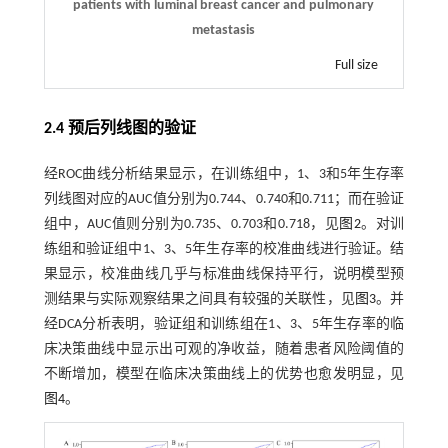
patients with luminal breast cancer and pulmonary
metastasis
Full size
2.4 预后列线图的验证
经ROC曲线分析结果显示，在训练组中，1、3和5年生存率
列线图对应的AUC值分别为0.744、0.740和0.711；而在验证
组中，AUC值则分别为0.735、0.703和0.718，见
图2
。对训
练组和验证组中1、3、5年生存率的校准曲线进行验证。结
果显示，校准曲线几乎与标准曲线保持平行，说明模型预
测结果与实际观察结果之间具有较强的关联性，见
图3
。并
经DCA分析表明，验证组和训练组在1、3、5年生存率的临
床决策曲线中显示出可观的净收益，随着患者风险阈值的
不断增加，模型在临床决策曲线上的优势也愈发明显，见
图4
。