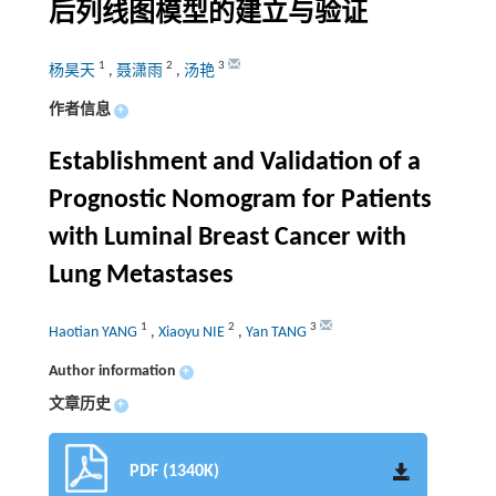
后列线图模型的建立与验证
1
2
3
杨昊天
,
聂潇雨
,
汤艳
作者信息
+
Establishment and Validation of a
Prognostic Nomogram for Patients
with Luminal Breast Cancer with
Lung Metastases
1
2
3
Haotian YANG
,
Xiaoyu NIE
,
Yan TANG
Author information
+
文章历史
+
PDF (1340K)