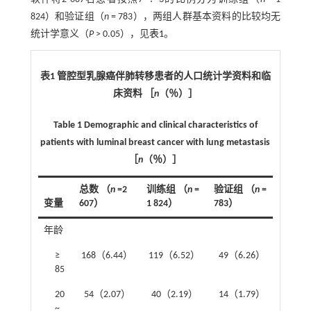
824）和验证组（
n
= 783），两组人群基本资料的比较均无
统计学意义（
P
> 0.05），见
表1
。
表1 管腔型乳腺癌伴肺转移患者的人口统计学资料和临
床资料 ［
n
（％）］
Table 1 Demographic and clinical characteristics of
patients with luminal breast cancer with lung metastasis
［
n
（％）］
总数 （
n
=2
训练组 （
n
=
验证组 （
n
=
变量
607）
1 824）
783）
χ²
年龄
0.815
≥
168（6.44）
119（6.52）
49（6.26）
85
20
54（2.07）
40（2.19）
14（1.79）
~