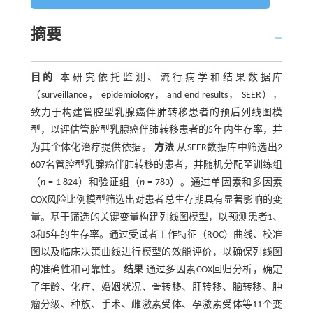
摘要
目的
本研究依托监测、流行病学和结果数据库
（surveillance， epidemiology， and end results， SEER），
致力于构建管腔型乳腺癌伴肺转移患者的预后列线图模
型，以评估管腔型乳腺癌伴肺转移患者的5年内生存率，并
为其个体化治疗提供依据。
方法
从SEER数据库中筛选出2
607名管腔型乳腺癌伴肺转移的患者，并随机分配至训练组
（
n
= 1 824）和验证组（
n
= 783）。通过单因素和多因素
COX风险比例模型筛选出对患者总生存期具有显著影响的变
量。基于筛选的关键变量构建列线图模型，以预测患者1、
3和5年的生存率。通过受试者工作特征（ROC）曲线、校准
图以及临床决策曲线进行模型的效能评价，以确保列线图
的准确性和可靠性。
结果
通过多因素COX回归分析，确定
了年龄、化疗、婚姻状况、骨转移、肝转移、脑转移、肿
瘤分级、种族、手术、雌激素受体、孕激素受体等11个变