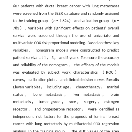
607 patients with ductal breast cancer with lung metastases
were screened from the SEER database and randomly assigned
to the training group （
n
= 1 824） and validation group （
n
=
783）. Variables with significant effects on patients’ overall
survival were screened through the use of univariate and
multivariate COX risk-proportional modeling. Based on these key
variables， nomogram models were constructed to predict
patient survival at 1， 3， and 5 years. To ensure the accuracy
and reliability of the nomogram， the efficacy of the models
was evaluated by subject work characteristics （ROC）
curves， calibration plots， and clinical decision curves.
Results
Eleven variables， including age， chemotherapy， marital
status， bone metastasis， liver metastasis， brain
metastasis， tumor grade， race， surgery， estrogen
receptor， and progesterone receptor， were identified as
independent risk factors for the prognosis of luminal breast
cancer with lung metastasis by multifactorial COX regression
analysis. In the training group， the AUC values of the area