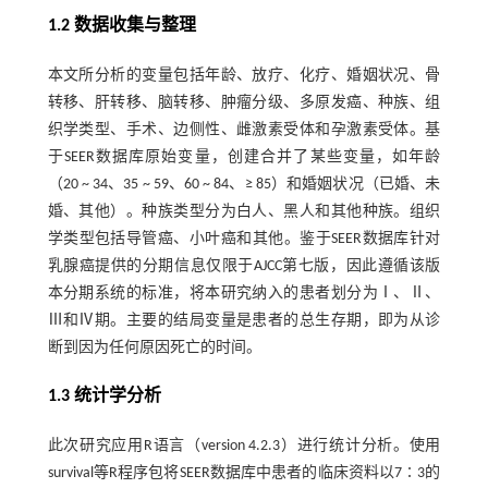
1.2 数据收集与整理
本文所分析的变量包括年龄、放疗、化疗、婚姻状况、骨
转移、肝转移、脑转移、肿瘤分级、多原发癌、种族、组
织学类型、手术、边侧性、雌激素受体和孕激素受体。基
于SEER数据库原始变量，创建合并了某些变量，如年龄
（20 ~ 34、35 ~ 59、60 ~ 84、≥ 85）和婚姻状况（已婚、未
婚、其他）。种族类型分为白人、黑人和其他种族。组织
学类型包括导管癌、小叶癌和其他。鉴于SEER数据库针对
乳腺癌提供的分期信息仅限于AJCC第七版，因此遵循该版
本分期系统的标准，将本研究纳入的患者划分为Ⅰ、Ⅱ、
Ⅲ和Ⅳ期。主要的结局变量是患者的总生存期，即为从诊
断到因为任何原因死亡的时间。
1.3 统计学分析
此次研究应用R语言（version 4.2.3）进行统计分析。使用
survival等R程序包将SEER数据库中患者的临床资料以7∶3的