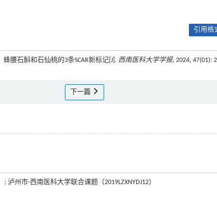
引用格式
、蜂腰石斛和石仙桃的3条SCAR新标记[J].
西南医科大学学报
, 2024, 47(01): 
下一篇
）; 泸州市-西南医科大学联合课题（2019LZXNYDJ12）