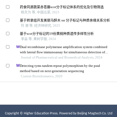
Copyright © Higher Education Press.
Powered by Beijing Magtech Co. Ltd