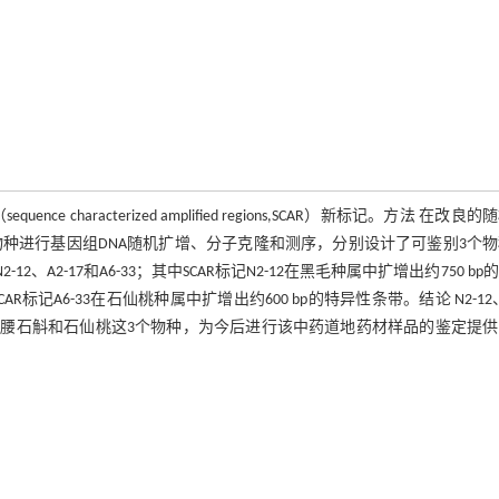
racterized amplified regions,SCAR）新标记。方法 在改良的
PD)的基础上对10个物种进行基因组DNA随机扩增、分子克隆和测序，分别设计了可鉴别3个
、A2-17和A6-33；其中SCAR标记N2-12在黑毛种属中扩增出约750 bp
AR标记A6-33在石仙桃种属中扩增出约600 bp的特异性条带。结论 N2-12、
斛、蜂腰石斛和石仙桃这3个物种，为今后进行该中药道地药材样品的鉴定提