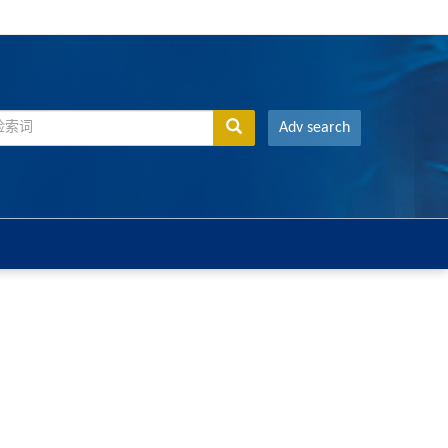
Adv search