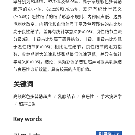
率分别为93.55%、97.78%及96.05%，高于常规彩色多普勒
超声的67.74%、82.22%和76.32%，差异有统计学意义
(P<0.05)；恶性结节的结节形态不规则、内部回声低、边界
毛刺状改变、内钙化和血流信号丰富及包膜残缺的占比均
高于良性结节，差异有统计学意义(P<0.05)；良性结节血流
分级0级、Ⅰ级占比均高于恶性结节，Ⅱ级、Ⅲ级占比均低
于恶性结节(P<0.05)；相比恶性结节，良性结节的阻力指
数、收缩期最大流速和舒张期最低流速更低，差异有统计
学意义(P<0.05)。结论：高频彩色多普勒超声可提高乳腺结
节良恶性诊断效能，具有较高的应用价值。
关键词
高频彩色多普勒超声
/
乳腺结节
/
良恶性
/
手术病理学
/
超声征象
Key words
引用格式 ▾