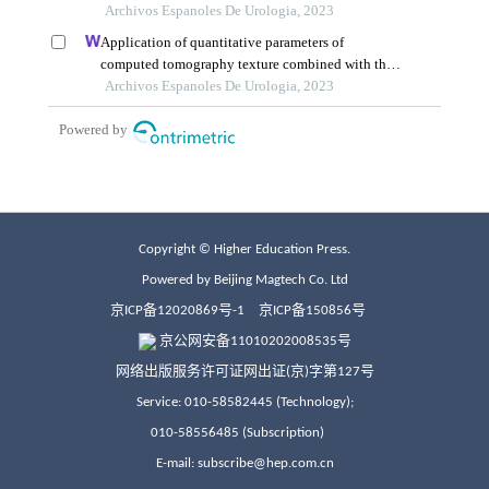
Copyright © Higher Education Press.
Powered by Beijing Magtech Co. Ltd
京ICP备12020869号-1
京ICP备150856号
京公网安备11010202008535号
网络出版服务许可证网出证(京)字第127号
Service: 010-58582445 (Technology);
010-58556485 (Subscription)
E-mail: subscribe@hep.com.cn