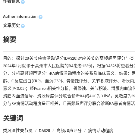
作者信息
+
Author information
+
文章历史
+
摘要
目的：探讨28关节疾病活动评分(DAS28)对应关节的高频超声评分与
2024年1月就诊于高州市人民医院的RA患者123例，根据DAS28将患
分，分析高频超声评分与RA病情活动程度的关系及临床意义。结果：两组
龄、C 反应蛋白(CRP)、血沉(ESR)、骨侵蚀评分、关节积液评分
意义(P<0.05)；经Pearson相关性分析，骨侵蚀、关节积液、滑膜内
滑膜内血流信号、滑膜厚度评分联合诊断RA的AUC为0.896，灵敏度为9
分与RA病情活动程度呈正相关，且高频超声评分联合诊断RA患者病情
关键词
类风湿性关节炎
/
DAS28
/
高频超声评分
/
病情活动程度