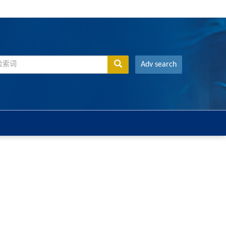
Adv search