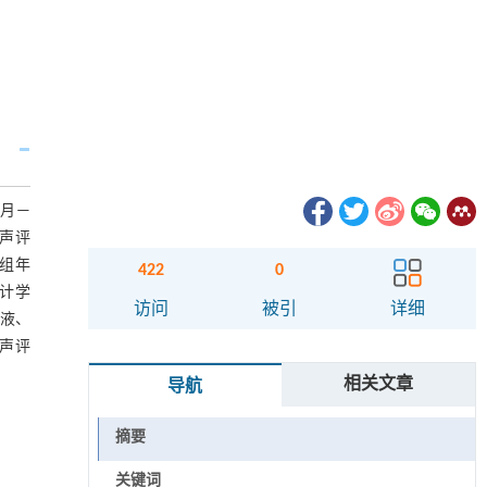
9月—
超声评
动组年
422
0
统计学
访问
被引
详细
积液、
超声评
相关文章
导航
摘要
关键词