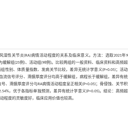
类风湿性关节炎(RA)病情活动程度的关系及临床意义。方法：选取2021年
者分为缓解组(25例)、活动组(98例)。比较两组的一般资料、临床资料和高频
性别、体质量指数、发病关节比较，差异无统计学意义(P>0.05)；活
、滑膜内血流信号评分、滑膜厚度评分均高于缓解组，病程长于缓解组，差异有
血流信号、滑膜厚度评分与RA病情活动程度呈正相关(P<0.05)；骨侵蚀、关节
2.54%，优于各指标单独预测，差异有统计学意义(P<0.05)。结论：高频
活动程度的灵敏度好，临床应用价值也较高。