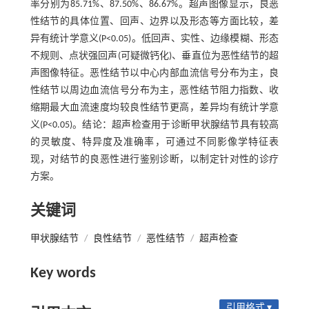
率分别为85.71%、87.50%、86.67%。超声图像显示，良恶
性结节的具体位置、回声、边界以及形态等方面比较，差
异有统计学意义(P<0.05)。低回声、实性、边缘模糊、形态
不规则、点状强回声(可疑微钙化)、垂直位为恶性结节的超
声图像特征。恶性结节以中心内部血流信号分布为主，良
性结节以周边血流信号分布为主，恶性结节阻力指数、收
缩期最大血流速度均较良性结节更高，差异均有统计学意
义(P<0.05)。结论：超声检查用于诊断甲状腺结节具有较高
的灵敏度、特异度及准确率，可通过不同影像学特征表
现，对结节的良恶性进行鉴别诊断，以制定针对性的诊疗
方案。
关键词
甲状腺结节
/
良性结节
/
恶性结节
/
超声检查
Key words
引用格式 ▾