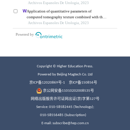
Copyright © Higher Education Press.
Powered by Beijing Magtech Co. Ltd
京ICP备12020869号-1
京ICP备150856号
京公网安备11010202008535号
网络出版服务许可证网出证(京)字第127号
Service: 010-58582445 (Technology);
010-58556485 (Subscription)
E-mail: subscribe@hep.com.cn