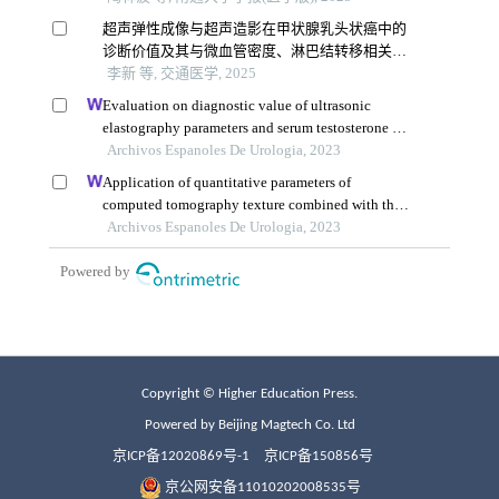
Copyright © Higher Education Press.
Powered by Beijing Magtech Co. Ltd
京ICP备12020869号-1
京ICP备150856号
京公网安备11010202008535号